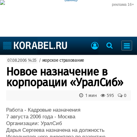
реклама 16+
Судостроение
07.08.2006 14:35
/
морское страхование
Судоходство
Судоремонт
Новое назначение в
События
Пресс-релизы
корпорации «УралСиб»
Порты
Рыболовство
ВМФ
1 мин
595
0
Образование
Яхты и катера
Еще
Работа - Кадровые назначения
7 августа 2006 года - Москва
Судостроение
Торговая площадка
Организации: УралСиб
Дарья Сергеева назначена на должность
Пульс
Доска объявлений
Исполнительного директора по развитию