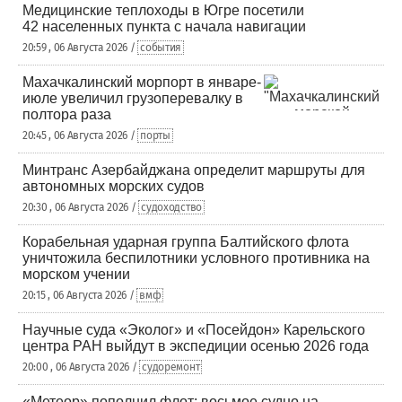
Медицинские теплоходы в Югре посетили
42 населенных пункта с начала навигации
20:59 , 06 Августа 2026 /
события
Махачкалинский морпорт в январе-
июле увеличил грузоперевалку в
полтора раза
20:45 , 06 Августа 2026 /
порты
Минтранс Азербайджана определит маршруты для
автономных морских судов
20:30 , 06 Августа 2026 /
судоходство
Корабельная ударная группа Балтийского флота
уничтожила беспилотники условного противника на
морском учении
20:15 , 06 Августа 2026 /
вмф
Научные суда «Эколог» и «Посейдон» Карельского
центра РАН выйдут в экспедиции осенью 2026 года
20:00 , 06 Августа 2026 /
судоремонт
«Метеор» пополнил флот: восьмое судно на