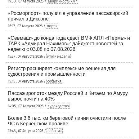
19:30 , 07 Августа 2026 /
аварийность и чп
«Росморпорт» получил в управление пассажирский
причал в Диксоне
16:17 , 07 Августа 2026 /
порты
«Севмаш» до конца года сдаст ВМФ АПЛ «Пермь» и
ТАРК «Адмирал Нахимов»: дайджест новостей за
неделю с 03.08 по 07.08.2026
15:37 , 07 Августа 2026 /
итоги недели
Регистр расширяет комплексные решения для
судостроения и промышленности
15:15 , 07 Августа 2026 /
события
Пассажиропоток между Россией и Китаем по Амуру
вырос почти на 40%
14:05 , 07 Августа 2026 /
судоходство
Более 3,6 тыс. км береговой линии очистили после
ЧС в Керченском проливе
13:46 , 07 Августа 2026 /
события