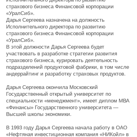
Новости
Продажа флота
страхового бизнеса Финансовой корпорации
Компании
Оборудование
«УралСиб».
Репутация
Изделия
Дарья Сергеева назначена на должность
Работа
Материалы
Исполнительного директора по развитию
Крюинг
Услуги
страхового бизнеса Финансовой корпорации
Журнал
«УралСиб».
Реклама
В этой должности Дарья Сергеева будет
участвовать в разработке стратегии развития
страхового бизнеса, курировать деятельность
Конференции
Флот
подразделений продуктовой фабрики, в том числе
Выставки и семинары
Галерея флота
андеррайтинг и разработку страховых продуктов.
Личности
Форум
Словарь
Отзывы
Дарья Сергеева окончила Московский
Все службы
Государственный открытый университет по
специальности «менеджмент», имеет диплом МВА
«Финансы» Государственного университета —
Высшей школы экономики.
В 1993 году Дарья Сергеева начала работу в ОАО
«Нефтяная инвестиционная компания «НИКойл» в