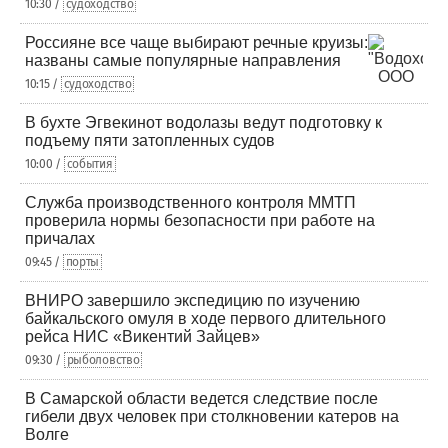
10:30 /
судоходство
Россияне все чаще выбирают речные круизы:
названы самые популярные направления
10:15 /
судоходство
В бухте Эгвекинот водолазы ведут подготовку к
подъему пяти затопленных судов
10:00 /
события
Служба производственного контроля ММТП
проверила нормы безопасности при работе на
причалах
09:45 /
порты
ВНИРО завершило экспедицию по изучению
байкальского омуля в ходе первого длительного
рейса НИС «Викентий Зайцев»
09:30 /
рыболовство
В Самарской области ведется следствие после
гибели двух человек при столкновении катеров на
Волге