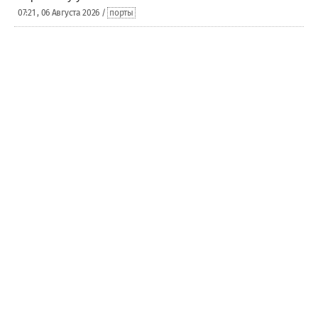
07:21 , 06 Августа 2026 /
порты