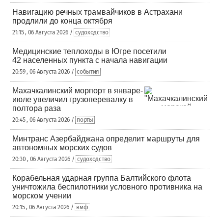
Навигацию речных трамвайчиков в Астрахани
продлили до конца октября
21:15 , 06 Августа 2026 /
судоходство
Медицинские теплоходы в Югре посетили
42 населенных пункта с начала навигации
20:59 , 06 Августа 2026 /
события
Махачкалинский морпорт в январе-
июле увеличил грузоперевалку в
полтора раза
20:45 , 06 Августа 2026 /
порты
Минтранс Азербайджана определит маршруты для
автономных морских судов
20:30 , 06 Августа 2026 /
судоходство
Корабельная ударная группа Балтийского флота
уничтожила беспилотники условного противника на
морском учении
20:15 , 06 Августа 2026 /
вмф