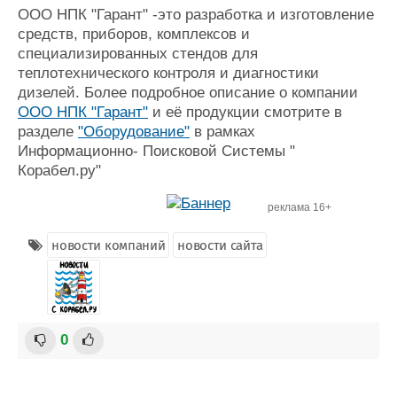
Новости
Продажа флота
ООО НПК "Гарант" -это разработка и изготовление
Компании
Оборудование
средств, приборов, комплексов и
Репутация
Изделия
специализированных стендов для
Работа
Материалы
теплотехнического контроля и диагностики
Крюинг
Услуги
дизелей. Более подробное описание о компании
Журнал
ООО НПК "Гарант"
и её продукции смотрите в
Реклама
разделе
"Оборудование"
в рамках
Информационно- Поисковой Системы "
Корабел.ру"
Конференции
Флот
Выставки и семинары
Галерея флота
реклама 16+
Личности
Форум
новости компаний
новости сайта
Словарь
Отзывы
Все службы
0