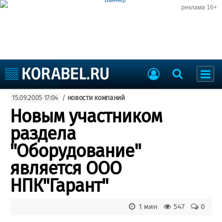
реклама 16+
Судостроение
15.09.2005 17:04
/
новости компаний
Судоходство
Судоремонт
Новым участником
События
Пресс-релизы
раздела
Порты
Рыболовство
"Оборудование"
ВМФ
Образование
является ООО
Яхты и катера
Еще
НПК"Гарант"
Судостроение
Торговая площадка
1 мин
547
0
Пульс
Доска объявлений