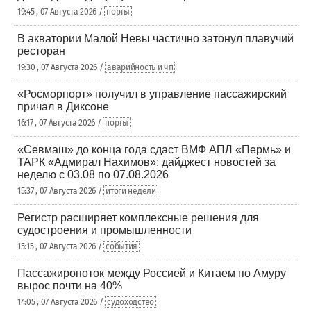
19:45 , 07 Августа 2026 /
порты
В акватории Малой Невы частично затонул плавучий
ресторан
19:30 , 07 Августа 2026 /
аварийность и чп
«Росморпорт» получил в управление пассажирский
причал в Диксоне
16:17 , 07 Августа 2026 /
порты
«Севмаш» до конца года сдаст ВМФ АПЛ «Пермь» и
ТАРК «Адмирал Нахимов»: дайджест новостей за
неделю с 03.08 по 07.08.2026
15:37 , 07 Августа 2026 /
итоги недели
Регистр расширяет комплексные решения для
судостроения и промышленности
15:15 , 07 Августа 2026 /
события
Пассажиропоток между Россией и Китаем по Амуру
вырос почти на 40%
14:05 , 07 Августа 2026 /
судоходство