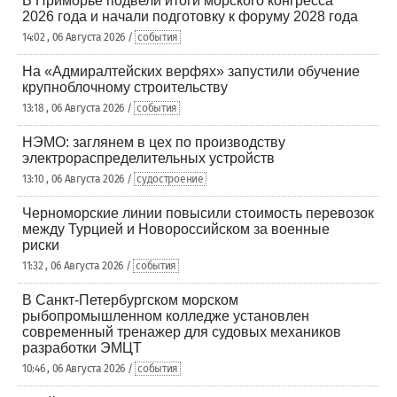
В Приморье подвели итоги морского конгресса
2026 года и начали подготовку к форуму 2028 года
14:02 , 06 Августа 2026 /
события
На «Адмиралтейских верфях» запустили обучение
крупноблочному строительству
13:18 , 06 Августа 2026 /
события
НЭМО: заглянем в цех по производству
электрораспределительных устройств
13:10 , 06 Августа 2026 /
судостроение
Черноморские линии повысили стоимость перевозок
между Турцией и Новороссийском за военные
риски
11:32 , 06 Августа 2026 /
события
В Санкт-Петербургском морском
рыбопромышленном колледже установлен
современный тренажер для судовых механиков
разработки ЭМЦТ
10:46 , 06 Августа 2026 /
события