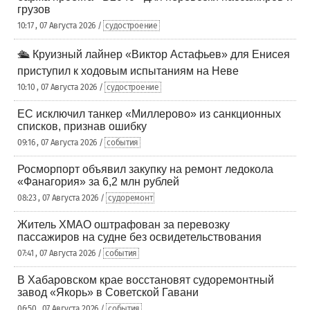
грузов
10:17 , 07 Августа 2026 /
судостроение
🛳️ Круизный лайнер «Виктор Астафьев» для Енисея
приступил к ходовым испытаниям на Неве
10:10 , 07 Августа 2026 /
судостроение
ЕС исключил танкер «Миллерово» из санкционных
списков, признав ошибку
09:16 , 07 Августа 2026 /
события
Росморпорт объявил закупку на ремонт ледокола
«Фанагория» за 6,2 млн рублей
08:23 , 07 Августа 2026 /
судоремонт
Житель ХМАО оштрафован за перевозку
пассажиров на судне без освидетельствования
07:41 , 07 Августа 2026 /
события
В Хабаровском крае восстановят судоремонтный
завод «Якорь» в Советской Гавани
06:50 , 07 Августа 2026 /
события