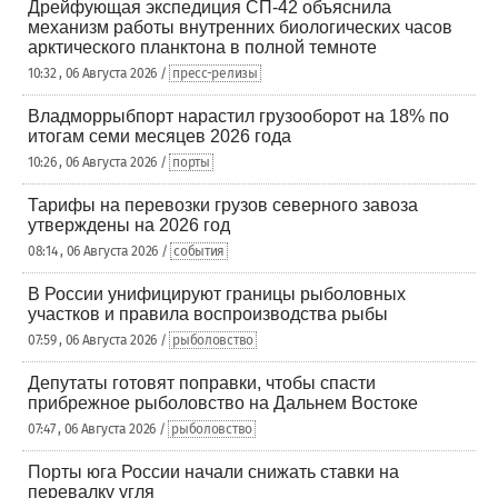
Дрейфующая экспедиция СП-42 объяснила
механизм работы внутренних биологических часов
арктического планктона в полной темноте
10:32 , 06 Августа 2026 /
пресс-релизы
Владморрыбпорт нарастил грузооборот на 18% по
итогам семи месяцев 2026 года
10:26 , 06 Августа 2026 /
порты
Тарифы на перевозки грузов северного завоза
утверждены на 2026 год
08:14 , 06 Августа 2026 /
события
В России унифицируют границы рыболовных
участков и правила воспроизводства рыбы
07:59 , 06 Августа 2026 /
рыболовство
Депутаты готовят поправки, чтобы спасти
прибрежное рыболовство на Дальнем Востоке
07:47 , 06 Августа 2026 /
рыболовство
Порты юга России начали снижать ставки на
перевалку угля