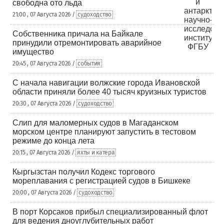
свободна ото льда
21:00 , 07 Августа 2026 /
судоходство
Собственника причала на Байкале
принудили отремонтировать аварийное
имущество
20:45 , 07 Августа 2026 /
события
С начала навигации волжские города Ивановской
области приняли более 40 тысяч круизных туристов
20:30 , 07 Августа 2026 /
судоходство
Слип для маломерных судов в Магаданском
морском центре планируют запустить в тестовом
режиме до конца лета
20:15 , 07 Августа 2026 /
яхты и катера
Кыргызстан получил Кодекс торгового
мореплавания с регистрацией судов в Бишкеке
20:00 , 07 Августа 2026 /
судоходство
В порт Корсаков прибыл специализированный флот
для ведения дноуглубительных работ