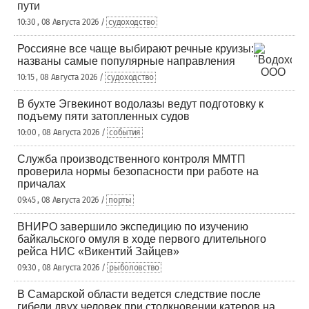
пути
10:30 , 08 Августа 2026 /
судоходство
Россияне все чаще выбирают речные круизы:
названы самые популярные направления
10:15 , 08 Августа 2026 /
судоходство
В бухте Эгвекинот водолазы ведут подготовку к
подъему пяти затопленных судов
10:00 , 08 Августа 2026 /
события
Служба производственного контроля ММТП
проверила нормы безопасности при работе на
причалах
09:45 , 08 Августа 2026 /
порты
ВНИРО завершило экспедицию по изучению
байкальского омуля в ходе первого длительного
рейса НИС «Викентий Зайцев»
09:30 , 08 Августа 2026 /
рыболовство
В Самарской области ведется следствие после
гибели двух человек при столкновении катеров на