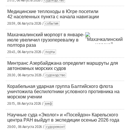
21:15 , 06 Августа 2026 /
судоходство
Медицинские теплоходы в Югре посетили
42 населенных пункта с начала навигации
20:59 , 06 Августа 2026 /
события
Махачкалинский морпорт в январе-
июле увеличил грузоперевалку в
полтора раза
20:45 , 06 Августа 2026 /
порты
Минтранс Азербайджана определит маршруты для
автономных морских судов
20:30 , 06 Августа 2026 /
судоходство
Корабельная ударная группа Балтийского флота
уничтожила беспилотники условного противника на
морском учении
20:15 , 06 Августа 2026 /
вмф
Научные суда «Эколог» и «Посейдон» Карельского
центра РАН выйдут в экспедиции осенью 2026 года
20:00 , 06 Августа 2026 /
судоремонт