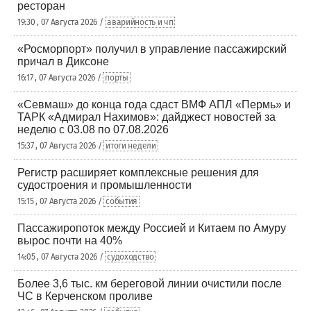
ресторан
19:30 , 07 Августа 2026 /
аварийность и чп
«Росморпорт» получил в управление пассажирский
причал в Диксоне
16:17 , 07 Августа 2026 /
порты
«Севмаш» до конца года сдаст ВМФ АПЛ «Пермь» и
ТАРК «Адмирал Нахимов»: дайджест новостей за
неделю с 03.08 по 07.08.2026
15:37 , 07 Августа 2026 /
итоги недели
Регистр расширяет комплексные решения для
судостроения и промышленности
15:15 , 07 Августа 2026 /
события
Пассажиропоток между Россией и Китаем по Амуру
вырос почти на 40%
14:05 , 07 Августа 2026 /
судоходство
Более 3,6 тыс. км береговой линии очистили после
ЧС в Керченском проливе