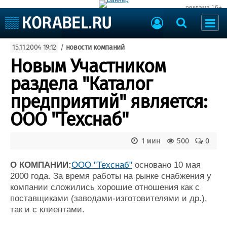
реклама 16+
Судостроение
15.11.2004 19:12
/
новости компаний
Судоходство
Судоремонт
Новым Участником
События
Пресс-релизы
раздела "Каталог
Порты
Рыболовство
предприятий" является:
ВМФ
Образование
ООО "Техснаб"
Яхты и катера
Еще
1 мин
500
0
Судостроение
Торговая площадка
Пульс
Доска объявлений
О КОМПАНИИ:
ООО "Техснаб"
основано 10 мая
Новости
Продажа флота
2000 года. За время работы на рынке снабжения у
компании сложились хорошие отношения как с
Компании
Оборудование
поставщиками (заводами-изготовителями и др.),
Репутация
Изделия
так и с клиентами.
Работа
Материалы
Крюинг
Услуги