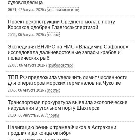
судовладельца
06:21 , 07 Августа 2026 /
аварийность и чп
Проект реконструкции Среднего мола в порту
Корсаков одобрен Главгосэкспертизой
22:15 , 06 Августа 2026 /
порты
Экспедиция ВНИРО на НИС «Владимир Сафонов»
исследовала дальневосточные запасы крабов и
пелагических рыб
22:00 , 06 Августа 2026 /
рыболовство
ТПП РФ предложила увеличить лимит численности
для операторов морских терминалов на Чукотке
21:45 , 06 Августа 2026 /
порты
Транспортная прокуратура выявила экологические
нарушения в угольном порту Шахтерск
21:30 , 06 Августа 2026 /
порты
Навигацию речных трамвайчиков в Астрахани
продлили до конца октября