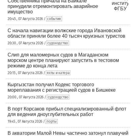
Собственника причала на Байкале
принудили отремонтировать аварийное
имущество
20:45 , 07 Августа 2026 /
события
С начала навигации волжские города Ивановской
области приняли более 40 тысяч круизных туристов
20:30 , 07 Августа 2026 /
судоходство
Слип для маломерных судов в Магаданском
морском центре планируют запустить в тестовом
режиме до конца лета
20:15 , 07 Августа 2026 /
яхты и катера
Кыргызстан получил Кодекс торгового
мореплавания с регистрацией судов в Бишкеке
20:00 , 07 Августа 2026 /
судоходство
В порт Корсаков прибыл специализированный флот
для ведения дноуглубительных работ
19:45 , 07 Августа 2026 /
порты
В акватории Малой Невы частично затонул плавучий