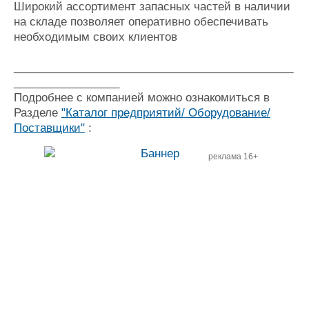
Широкий ассортимент запасных частей в наличии
Журнал
на складе позволяет оперативно обеспечивать
Реклама
необходимым своих клиентов
_____________________________________________
Конференции
Флот
_________________
Выставки и семинары
Галерея флота
Подробнее с компанией можно ознакомиться в
Личности
Форум
Разделе
"Каталог предприятий/ Оборудование/
Словарь
Отзывы
Поставщики"
:
Все службы
реклама 16+