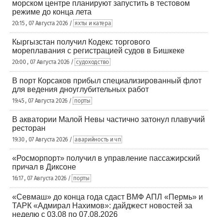
морском центре планируют запустить в тестовом
режиме до конца лета
20:15 , 07 Августа 2026 /
яхты и катера
Кыргызстан получил Кодекс торгового
мореплавания с регистрацией судов в Бишкеке
20:00 , 07 Августа 2026 /
судоходство
В порт Корсаков прибыл специализированный флот
для ведения дноуглубительных работ
19:45 , 07 Августа 2026 /
порты
В акватории Малой Невы частично затонул плавучий
ресторан
19:30 , 07 Августа 2026 /
аварийность и чп
«Росморпорт» получил в управление пассажирский
причал в Диксоне
16:17 , 07 Августа 2026 /
порты
«Севмаш» до конца года сдаст ВМФ АПЛ «Пермь» и
ТАРК «Адмирал Нахимов»: дайджест новостей за
неделю с 03.08 по 07.08.2026