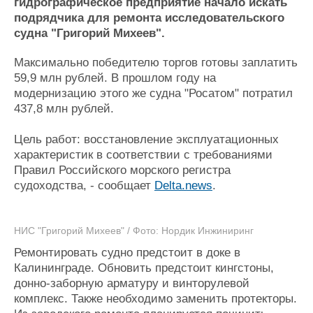
Новости
Продажа флота
гидрографическое предприятие начало искать
подрядчика для ремонта исследовательского
Компании
Оборудование
судна "Григорий Михеев".
Репутация
Изделия
Работа
Материалы
Максимально победителю торгов готовы заплатить
Крюинг
Услуги
59,9 млн рублей. В прошлом году на
Журнал
модернизацию этого же судна "Росатом" потратил
Реклама
437,8 млн рублей.
Цель работ: восстановление эксплуатационных
Конференции
Флот
характеристик в соответствии с требованиями
Выставки и семинары
Галерея флота
Правил Российского морского регистра
Личности
Форум
судоходства, - сообщает
Delta.news
.
Словарь
Отзывы
Все службы
НИС "Григорий Михеев" / Фото: Нордик Инжиниринг
Ремонтировать судно предстоит в доке в
Калининграде. Обновить предстоит кингстоны,
донно-заборную арматуру и винторулевой
комплекс. Также необходимо заменить протекторы.