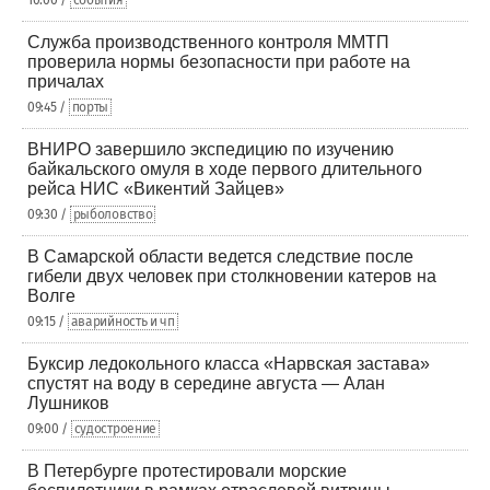
10:00 /
события
Служба производственного контроля ММТП
проверила нормы безопасности при работе на
причалах
09:45 /
порты
ВНИРО завершило экспедицию по изучению
байкальского омуля в ходе первого длительного
рейса НИС «Викентий Зайцев»
09:30 /
рыболовство
В Самарской области ведется следствие после
гибели двух человек при столкновении катеров на
Волге
09:15 /
аварийность и чп
Буксир ледокольного класса «Нарвская застава»
спустят на воду в середине августа — Алан
Лушников
09:00 /
судостроение
В Петербурге протестировали морские