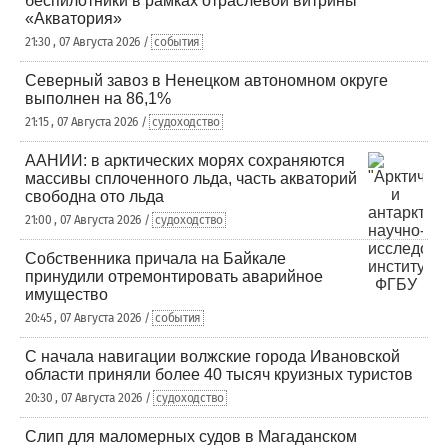
беспилотники в рамках отраслевой витрины
«Акватория»
21:30 , 07 Августа 2026 /
события
Северный завоз в Ненецком автономном округе
выполнен на 86,1%
21:15 , 07 Августа 2026 /
судоходство
ААНИИ: в арктических морях сохраняются
массивы сплоченного льда, часть акваторий
свободна ото льда
21:00 , 07 Августа 2026 /
судоходство
Собственника причала на Байкале
принудили отремонтировать аварийное
имущество
20:45 , 07 Августа 2026 /
события
С начала навигации волжские города Ивановской
области приняли более 40 тысяч круизных туристов
20:30 , 07 Августа 2026 /
судоходство
Слип для маломерных судов в Магаданском