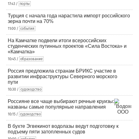
17:43 /
порты
Турция с начала года нарастила импорт российского
зерна почти на 70%
11:00 /
события
На Камчатке подвели итоги всероссийских
студенческих путинных проектов «Сила Востока» и
«Камчатка»
10:45 /
образование
Россия предложила странам БРИКС участие в
развитии инфраструктуры Северного морского
пути
10:30 /
судоходство
Россияне все чаще выбирают речные круизы:
названы самые популярные направления
10:15 /
судоходство
В бухте Эгвекинот водолазы ведут подготовку к
подъему пяти затопленных судов