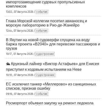
импортозамещение судовых пропульсивных
комплексов
13:02 , 07 Августа 2026 /
события
Глава Морской коллегии посетил авианосец и
морскую лабораторию в Рио-де-Жанейро
12:44 , 07 Августа 2026 /
события
В Якутии на новой судоверфи спущена на воду
баржа проекта «В2040» для перевозки пассажиров и
грузов
10:17 , 07 Августа 2026 /
судостроение
🛳️ Круизный лайнер «Виктор Астафьев» для Енисея
приступил к ходовым испытаниям на Неве
10:10 , 07 Августа 2026 /
судостроение
ЕС исключил танкер «Миллерово» из санкционных
списков, признав ошибку
09:16 , 07 Августа 2026 /
события
Росморпорт объявил закупку на ремонт ледокола