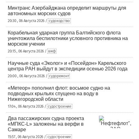
Минтранс Азербайджана определит маршруты для
автономных морских судов
20:30 , 06 Августа 2026 /
судоходство
Корабельная ударная группа Балтийского флота
уничтожила беспилотники условного противника на
морском учении
20:15 , 06 Августа 2026 /
вмф
Научные суда «Эколог» и «Посейдон» Карельского
центра РАН выйдут в экспедиции осенью 2026 года
20:00 , 06 Августа 2026 /
судоремонт
«Метеор» пополнил флот: восьмое судно на
подводных крыльях спущено на воду в
Нижегородской области
17:04 , 06 Августа 2026 /
судостроение
Два пассажирских судна проекта
«МПКС-L» заложены на верфи в
Самаре
15:57 , 06 Августа 2026 /
судостроение