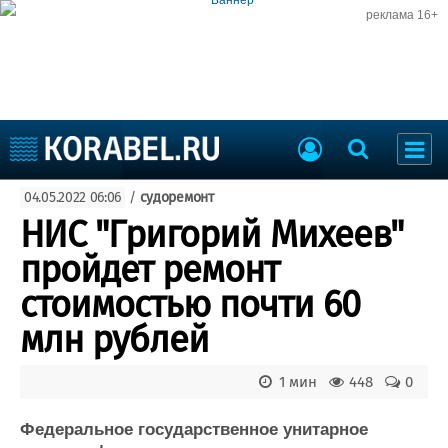
реклама 16+
Судостроение
04.05.2022 06:06
/
судоремонт
Судоходство
Судоремонт
НИС "Григорий Михеев"
События
Пресс-релизы
пройдет ремонт
Порты
Рыболовство
стоимостью почти 60
ВМФ
Образование
млн рублей
Яхты и катера
Еще
1 мин
448
0
Судостроение
Торговая площадка
Пульс
Доска объявлений
Федеральное государственное унитарное