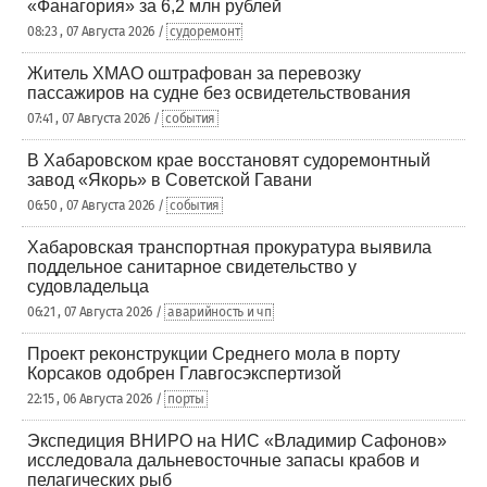
«Фанагория» за 6,2 млн рублей
08:23 , 07 Августа 2026 /
судоремонт
Житель ХМАО оштрафован за перевозку
пассажиров на судне без освидетельствования
07:41 , 07 Августа 2026 /
события
В Хабаровском крае восстановят судоремонтный
завод «Якорь» в Советской Гавани
06:50 , 07 Августа 2026 /
события
Хабаровская транспортная прокуратура выявила
поддельное санитарное свидетельство у
судовладельца
06:21 , 07 Августа 2026 /
аварийность и чп
Проект реконструкции Среднего мола в порту
Корсаков одобрен Главгосэкспертизой
22:15 , 06 Августа 2026 /
порты
Экспедиция ВНИРО на НИС «Владимир Сафонов»
исследовала дальневосточные запасы крабов и
пелагических рыб