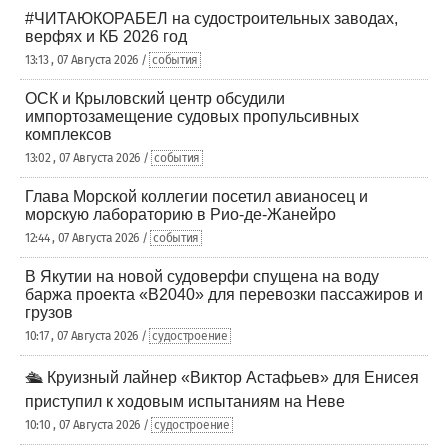
#ЧИТАЮКОРАБЕЛ на судостроительных заводах,
верфях и КБ 2026 год
13:13 , 07 Августа 2026 /
события
ОСК и Крыловский центр обсудили
импортозамещение судовых пропульсивных
комплексов
13:02 , 07 Августа 2026 /
события
Глава Морской коллегии посетил авианосец и
морскую лабораторию в Рио-де-Жанейро
12:44 , 07 Августа 2026 /
события
В Якутии на новой судоверфи спущена на воду
баржа проекта «В2040» для перевозки пассажиров и
грузов
10:17 , 07 Августа 2026 /
судостроение
🛳️ Круизный лайнер «Виктор Астафьев» для Енисея
приступил к ходовым испытаниям на Неве
10:10 , 07 Августа 2026 /
судостроение