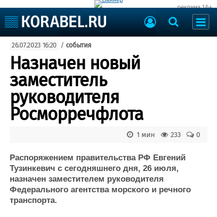
реклама 16+
Судостроение
26.07.2023 16:20
/
события
Судоходство
Судоремонт
Назначен новый
События
Пресс-релизы
заместитель
Порты
Рыболовство
руководителя
ВМФ
Образование
Росморречфлота
Яхты и катера
Еще
1 мин
233
0
Судостроение
Торговая площадка
Пульс
Доска объявлений
Распоряжением правительства РФ Евгений
Новости
Продажа флота
Тузинкевич с сегодняшнего дня, 26 июля,
назначен заместителем руководителя
Компании
Оборудование
Федерального агентства морского и речного
Репутация
Изделия
транспорта.
Работа
Материалы
Крюинг
Услуги