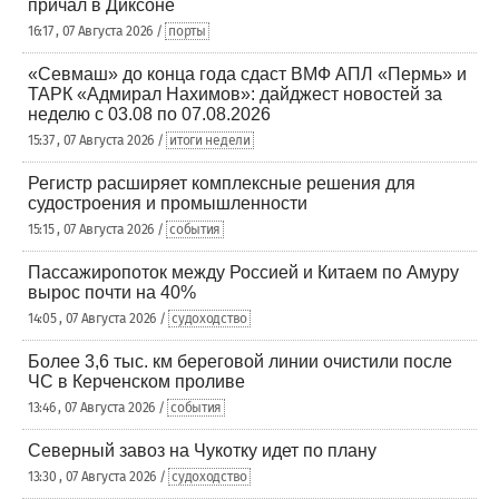
причал в Диксоне
16:17 , 07 Августа 2026 /
порты
«Севмаш» до конца года сдаст ВМФ АПЛ «Пермь» и
ТАРК «Адмирал Нахимов»: дайджест новостей за
неделю с 03.08 по 07.08.2026
15:37 , 07 Августа 2026 /
итоги недели
Регистр расширяет комплексные решения для
судостроения и промышленности
15:15 , 07 Августа 2026 /
события
Пассажиропоток между Россией и Китаем по Амуру
вырос почти на 40%
14:05 , 07 Августа 2026 /
судоходство
Более 3,6 тыс. км береговой линии очистили после
ЧС в Керченском проливе
13:46 , 07 Августа 2026 /
события
Северный завоз на Чукотку идет по плану
13:30 , 07 Августа 2026 /
судоходство