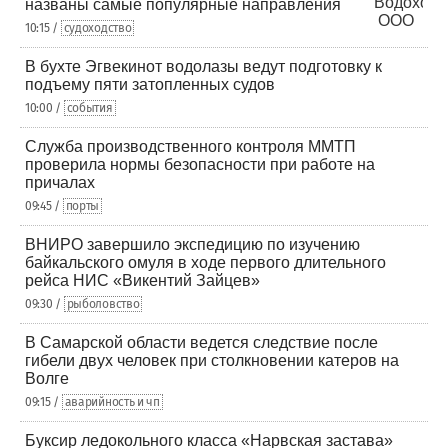
названы самые популярные направления
10:15 /
судоходство
В бухте Эгвекинот водолазы ведут подготовку к
подъему пяти затопленных судов
10:00 /
события
Служба производственного контроля ММТП
проверила нормы безопасности при работе на
причалах
09:45 /
порты
ВНИРО завершило экспедицию по изучению
байкальского омуля в ходе первого длительного
рейса НИС «Викентий Зайцев»
09:30 /
рыболовство
В Самарской области ведется следствие после
гибели двух человек при столкновении катеров на
Волге
09:15 /
аварийность и чп
Буксир ледокольного класса «Нарвская застава»