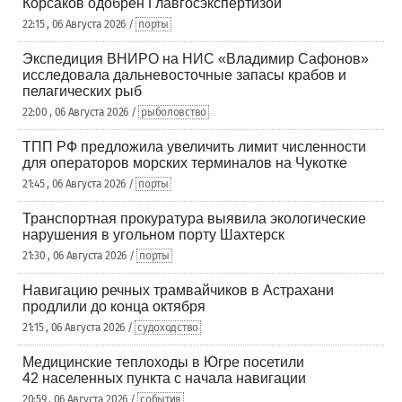
Корсаков одобрен Главгосэкспертизой
22:15 , 06 Августа 2026 /
порты
Экспедиция ВНИРО на НИС «Владимир Сафонов»
исследовала дальневосточные запасы крабов и
пелагических рыб
22:00 , 06 Августа 2026 /
рыболовство
ТПП РФ предложила увеличить лимит численности
для операторов морских терминалов на Чукотке
21:45 , 06 Августа 2026 /
порты
Транспортная прокуратура выявила экологические
нарушения в угольном порту Шахтерск
21:30 , 06 Августа 2026 /
порты
Навигацию речных трамвайчиков в Астрахани
продлили до конца октября
21:15 , 06 Августа 2026 /
судоходство
Медицинские теплоходы в Югре посетили
42 населенных пункта с начала навигации
20:59 , 06 Августа 2026 /
события