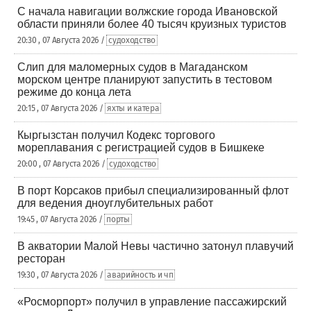
С начала навигации волжские города Ивановской
области приняли более 40 тысяч круизных туристов
20:30 , 07 Августа 2026 /
судоходство
Слип для маломерных судов в Магаданском
морском центре планируют запустить в тестовом
режиме до конца лета
20:15 , 07 Августа 2026 /
яхты и катера
Кыргызстан получил Кодекс торгового
мореплавания с регистрацией судов в Бишкеке
20:00 , 07 Августа 2026 /
судоходство
В порт Корсаков прибыл специализированный флот
для ведения дноуглубительных работ
19:45 , 07 Августа 2026 /
порты
В акватории Малой Невы частично затонул плавучий
ресторан
19:30 , 07 Августа 2026 /
аварийность и чп
«Росморпорт» получил в управление пассажирский