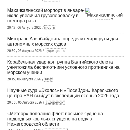
Махачкалинский морпорт в январе-
июле увеличил грузоперевалку в
полтора раза
20:45 , 06 Августа 2026 /
порты
Минтранс Азербайджана определит маршруты для
автономных морских судов
20:30 , 06 Августа 2026 /
судоходство
Корабельная ударная группа Балтийского флота
уничтожила беспилотники условного противника на
морском учении
20:15 , 06 Августа 2026 /
вмф
Научные суда «Эколог» и «Посейдон» Карельского
центра РАН выйдут в экспедиции осенью 2026 года
20:00 , 06 Августа 2026 /
судоремонт
«Метеор» пополнил флот: восьмое судно на
подводных крыльях спущено на воду в
Нижегородской области