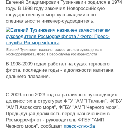
Евгений Владимирович Тузинкевич родился в 1974
Журнал
году. В 1998 году закончил Новороссийскую
Реклама
государственную морскую академию по
специальности инженер-судоводитель.
Конференции
Флот
Выставки и семинары
Галерея флота
Личности
Форум
Словарь
Отзывы
Евгений Тузинкевич назначен заместителем руководителя
Росморречфлота / Фото: Пресс-служба Росморечфлота
Все службы
В 1998-2009 годах работал на судах торгового
флота, последние годы - в должности капитана
дальнего плавания.
С 2009-го по 2023 год на различных руководящих
должностях в структурах ФГУ "АМП Тамани", ФГБУ
"АМП Азовского моря", ФГБУ "АМП Черного моря".
Предыдущая должность перед назначением в
Росморречфлот - руководитель ФГБУ "АМП
Черного моря", сообщает
пресс-служба