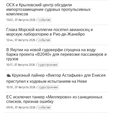
ОСК и Крыловский центр обсудили
импортозамещение судовых пропульсивных
комплексов
13:02 , 07 Августа 2026 /
события
Глава Морской коллегии посетил авианосец и
морскую лабораторию в Рио-де-Жанейро
12:44 , 07 Августа 2026 /
события
В Якутии на новой судоверфи спущена на воду
баржа проекта «В2040» для перевозки пассажиров и
грузов
10:17 , 07 Августа 2026 /
судостроение
🛳️ Круизный лайнер «Виктор Астафьев» для Енисея
приступил к ходовым испытаниям на Неве
10:10 , 07 Августа 2026 /
судостроение
ЕС исключил танкер «Миллерово» из санкционных
списков, признав ошибку
09:16 , 07 Августа 2026 /
события