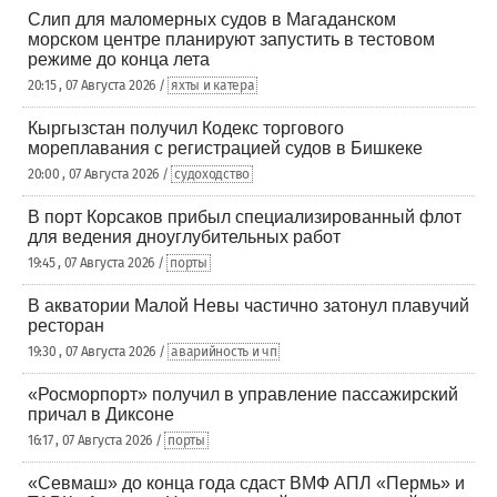
Слип для маломерных судов в Магаданском
морском центре планируют запустить в тестовом
режиме до конца лета
20:15 , 07 Августа 2026 /
яхты и катера
Кыргызстан получил Кодекс торгового
мореплавания с регистрацией судов в Бишкеке
20:00 , 07 Августа 2026 /
судоходство
В порт Корсаков прибыл специализированный флот
для ведения дноуглубительных работ
19:45 , 07 Августа 2026 /
порты
В акватории Малой Невы частично затонул плавучий
ресторан
19:30 , 07 Августа 2026 /
аварийность и чп
«Росморпорт» получил в управление пассажирский
причал в Диксоне
16:17 , 07 Августа 2026 /
порты
«Севмаш» до конца года сдаст ВМФ АПЛ «Пермь» и