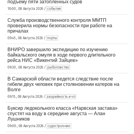
подъему пяти затопленных судов
10:00 , 08 Августа 2026 /
события
Служба производственного контроля ММТП
проверила нормы безопасности при работе на
причалах
09:45 , 08 Августа 2026 /
порты
ВНИРО завершило экспедицию по изучению
байкальского омуля в ходе первого длительного
рейса НИС «Викентий Зайцев»
09:30 , 08 Августа 2026 /
рыболовство
В Самарской области ведется следствие после
гибели двух человек при столкновении катеров на
Волге
09:15 , 08 Августа 2026 /
аварийность и чп
Буксир ледокольного класса «Нарвская застава»
спустят на воду в середине августа — Алан
Лушников
09:00 , 08 Августа 2026 /
судостроение