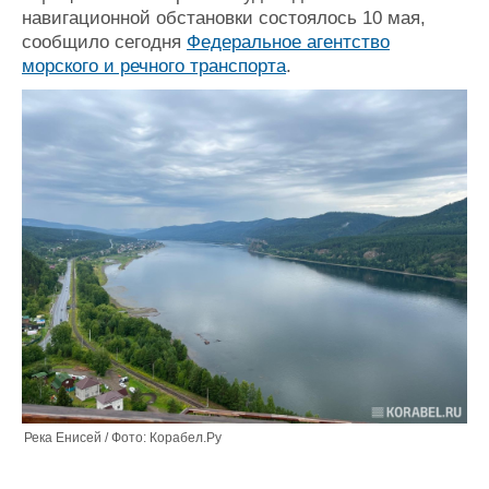
навигационной обстановки состоялось 10 мая,
Журнал
сообщило сегодня
Федеральное агентство
Реклама
морского и речного транспорта
.
Конференции
Флот
Выставки и семинары
Галерея флота
Личности
Форум
Словарь
Отзывы
Все службы
Река Енисей / Фото: Корабел.Ру