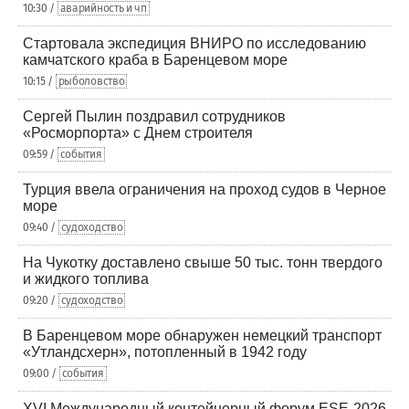
10:30 /
аварийность и чп
Стартовала экспедиция ВНИРО по исследованию
камчатского краба в Баренцевом море
10:15 /
рыболовство
Сергей Пылин поздравил сотрудников
«Росморпорта» с Днем строителя
09:59 /
события
Турция ввела ограничения на проход судов в Черное
море
09:40 /
судоходство
На Чукотку доставлено свыше 50 тыс. тонн твердого
и жидкого топлива
09:20 /
судоходство
В Баренцевом море обнаружен немецкий транспорт
«Утландсхерн», потопленный в 1942 году
09:00 /
события
XVI Международный контейнерный форум ESE-2026