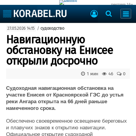
реклама 16+
Судостроение
27.05.2026 14:15
/
судоходство
Судоходство
Судоремонт
Навигационную
События
Пресс-релизы
обстановку на Енисее
Порты
Рыболовство
открыли досрочно
ВМФ
Образование
Яхты и катера
1 мин
46
0
Еще
Судоходная навигационная обстановка на
Судостроение
Торговая площадка
участке Енисея от Красноярской ГЭС до устья
Пульс
Доска объявлений
реки Ангара открыта на 66 дней раньше
Новости
Продажа флота
намеченного срока.
Компании
Оборудование
Репутация
Изделия
Обеспечено своевременное освещение береговых
Работа
Материалы
и плавучих знаков к открытию навигации.
Крюинг
Услуги
Официальное открытие судоходной