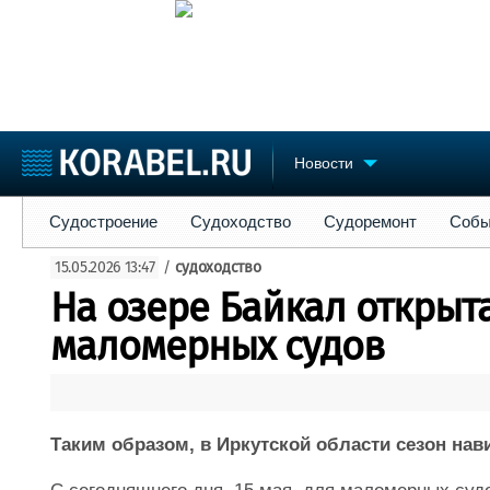
Новости
Судостроение
Судоходство
Судоремонт
События
Пре
Судостроение
Судоходство
Судоремонт
Собы
Судостроение
Торговая площадка
Конфере
15.05.2026 13:47
/
судоходство
Пульс
Доска объявлений
Выставк
На озере Байкал открыт
Новости
Продажа флота
Личност
Компании
Оборудование
Словарь
маломерных судов
Репутация
Изделия
Работа
Материалы
Крюинг
Услуги
Журнал
Таким образом, в Иркутской области сезон нав
Реклама