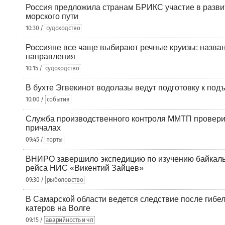
Россия предложила странам БРИКС участие в разв
морского пути
10:30 /
судоходство
Россияне все чаще выбирают речные круизы: назв
направления
10:15 /
судоходство
В бухте Эгвекинот водолазы ведут подготовку к под
10:00 /
события
Служба производственного контроля ММТП провери
причалах
09:45 /
порты
ВНИРО завершило экспедицию по изучению байкальс
рейса НИС «Викентий Зайцев»
09:30 /
рыболовство
В Самарской области ведется следствие после гибел
катеров на Волге
09:15 /
аварийность и чп