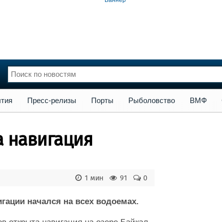
сс-релизы
Порты
Рыболовство
ВМФ
Образование
Яхт
тия
Пресс-релизы
Порты
Рыболовство
ВМФ
нции
Флот
и и семинары
Галерея флота
а навигация
и
Форум
Отзывы
Все службы
1 мин
91
0
игации начался на всех водоемах.