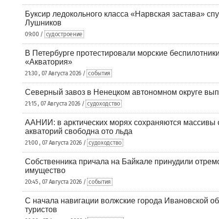
Буксир ледокольного класса «Нарвская застава» спу
Лушников
09:00 /
судостроение
В Петербурге протестировали морские беспилотники
«Акватория»
21:30 , 07 Августа 2026 /
события
Северный завоз в Ненецком автономном округе вып
21:15 , 07 Августа 2026 /
судоходство
ААНИИ: в арктических морях сохраняются массивы с
акваторий свободна ото льда
21:00 , 07 Августа 2026 /
судоходство
Собственника причала на Байкале принудили отрем
имущество
20:45 , 07 Августа 2026 /
события
С начала навигации волжские города Ивановской об
туристов