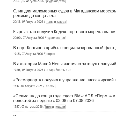
20:30 , 07 Августа 2026 /
судоходство
Слип для маломерных судов в Магаданском морском 
режиме до конца лета
20:15 , 07 Августа 2026 /
яхты и катера
Кыргызстан получил Кодекс торгового мореплавания
20:00 , 07 Августа 2026 /
судоходство
В порт Корсаков прибыл специализированный флот 
19:45 , 07 Августа 2026 /
порты
В акватории Малой Невы частично затонул плавучий
19:30 , 07 Августа 2026 /
аварийность и чп
«Росморпорт» получил в управление пассажирский 
16:17 , 07 Августа 2026 /
порты
«Севмаш» до конца года сдаст ВМФ АПЛ «Пермь» и
новостей за неделю с 03.08 по 07.08.2026
15:37 , 07 Августа 2026 /
итоги недели