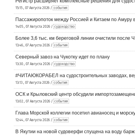
Регистр расширяет комплексные решения для судо
15:15 , 07 Августа 2026 /
события
Пассажиропоток между Россией и Китаем по Амуру 
14:05 , 07 Августа 2026 /
судоходство
Более 3,6 тыс. км береговой линии очистили после 
13:46 , 07 Августа 2026 /
события
Северный завоз на Чукотку идет по плану
13:30 , 07 Августа 2026 /
судоходство
#ЧИТАЮКОРАБЕЛ на судостроительных заводах, вер
13:13 , 07 Августа 2026 /
события
ОСК и Крыловский центр обсудили импортозамещен
13:02 , 07 Августа 2026 /
события
Глава Морской коллегии посетил авианосец и морс
12:44 , 07 Августа 2026 /
события
В Якутии на новой судоверфи спущена на воду барж