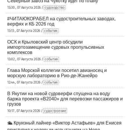
Северный завоз на Чукотку идет по плану
13:30 , 07 Августа 2026 /
судоходство
#ЧИТАЮКОРАБЕЛ на судостроительных заводах,
верфях и КБ 2026 год
13:13 , 07 Августа 2026 /
события
ОСК и Крыловский центр обсудили
импортозамещение судовых пропульсивных
комплексов
13:02 , 07 Августа 2026 /
события
Глава Морской коллегии посетил авианосец и
морскую лабораторию в Рио-де-Жанейро
12:44 , 07 Августа 2026 /
события
В Якутии на новой судоверфи спущена на воду
баржа проекта «В2040» для перевозки пассажиров и
грузов
10:17 , 07 Августа 2026 /
судостроение
🛳️ Круизный лайнер «Виктор Астафьев» для Енисея
приступил к ходовым испытаниям на Неве