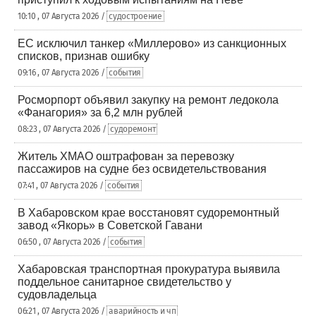
10:10 , 07 Августа 2026 /
судостроение
ЕС исключил танкер «Миллерово» из санкционных
списков, признав ошибку
09:16 , 07 Августа 2026 /
события
Росморпорт объявил закупку на ремонт ледокола
«Фанагория» за 6,2 млн рублей
08:23 , 07 Августа 2026 /
судоремонт
Житель ХМАО оштрафован за перевозку
пассажиров на судне без освидетельствования
07:41 , 07 Августа 2026 /
события
В Хабаровском крае восстановят судоремонтный
завод «Якорь» в Советской Гавани
06:50 , 07 Августа 2026 /
события
Хабаровская транспортная прокуратура выявила
поддельное санитарное свидетельство у
судовладельца
06:21 , 07 Августа 2026 /
аварийность и чп