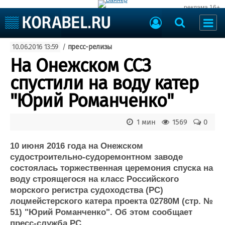
реклама 16+
Судостроение
10.06.2016 13:59
/
пресс-релизы
Судоходство
Судоремонт
На Онежском CCЗ
События
Пресс-релизы
спустили на воду катер
Порты
Рыболовство
"Юрий Романченко"
ВМФ
Образование
Яхты и катера
1 мин
1569
0
Еще
10 июня 2016 года на Онежском
Судостроение
Торговая площадка
судостроительно-судоремонтном заводе
Пульс
Доска объявлений
состоялась торжественная церемония спуска на
Новости
Продажа флота
воду строящегося на класс Российского
Компании
Оборудование
морского регистра судоходства (РС)
Репутация
Изделия
лоцмейстерского катера проекта 02780М (стр. №
Работа
Материалы
51) "Юрий Романченко". Об этом сообщает
Крюинг
Услуги
пресс-служба РС.