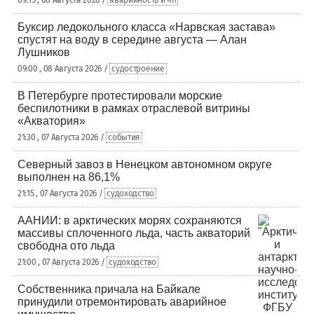
09:15 , 08 Августа 2026 /
аварийность и чп
Буксир ледокольного класса «Нарвская застава»
спустят на воду в середине августа — Алан
Лушников
09:00 , 08 Августа 2026 /
судостроение
В Петербурге протестировали морские
беспилотники в рамках отраслевой витрины
«Акватория»
21:30 , 07 Августа 2026 /
события
Северный завоз в Ненецком автономном округе
выполнен на 86,1%
21:15 , 07 Августа 2026 /
судоходство
ААНИИ: в арктических морях сохраняются
массивы сплоченного льда, часть акваторий
свободна ото льда
21:00 , 07 Августа 2026 /
судоходство
Собственника причала на Байкале
принудили отремонтировать аварийное