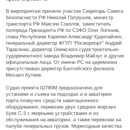
Журнал
В мероприятии приняли участие Секретарь Совета
Реклама
безопасности РФ Николай Патрушев, министр
транспорта РФ Максим Соколов, заместитель
Конференции
Флот
полпреда Президента РФ по СЗФО Олег Логинов,
глава Республики Карелия Александр Худилайнен,
Выставки и семинары
Галерея флота
генеральный директор ФГУП "Росморпорт" Андрей
Личности
Форум
Тарасенко, директор Онежского судостроительно-
Словарь
Отзывы
судоремонтного завода Владимир Майзус и другие
Все службы
официальные лица. От имени РС на церемонии
присутствовал директор Балтийского филиала
Михаил Кутеев.
Судно проекта 02780М предназначено для
установки и съема на подходах и в акватории
порта плавучих средств навигационного
оборудования, перевозки двух средних морских
буев С-3 с якорными устройствами и их
обслуживания на акватории, а также перевозки на
палубе генеральных грузов. Мореходные качества