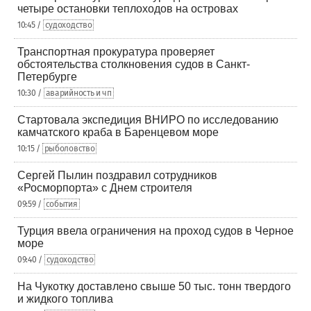
четыре остановки теплоходов на островах
10:45 /
судоходство
Транспортная прокуратура проверяет
обстоятельства столкновения судов в Санкт-
Петербурге
10:30 /
аварийность и чп
Стартовала экспедиция ВНИРО по исследованию
камчатского краба в Баренцевом море
10:15 /
рыболовство
Сергей Пылин поздравил сотрудников
«Росморпорта» с Днем строителя
09:59 /
события
Турция ввела ограничения на проход судов в Черное
море
09:40 /
судоходство
На Чукотку доставлено свыше 50 тыс. тонн твердого
и жидкого топлива