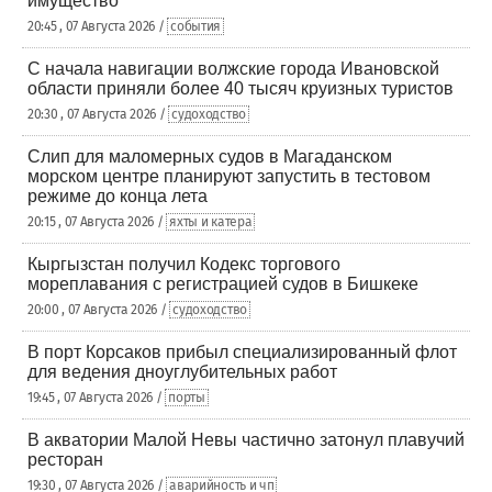
имущество
20:45 , 07 Августа 2026 /
события
С начала навигации волжские города Ивановской
области приняли более 40 тысяч круизных туристов
20:30 , 07 Августа 2026 /
судоходство
Слип для маломерных судов в Магаданском
морском центре планируют запустить в тестовом
режиме до конца лета
20:15 , 07 Августа 2026 /
яхты и катера
Кыргызстан получил Кодекс торгового
мореплавания с регистрацией судов в Бишкеке
20:00 , 07 Августа 2026 /
судоходство
В порт Корсаков прибыл специализированный флот
для ведения дноуглубительных работ
19:45 , 07 Августа 2026 /
порты
В акватории Малой Невы частично затонул плавучий
ресторан
19:30 , 07 Августа 2026 /
аварийность и чп