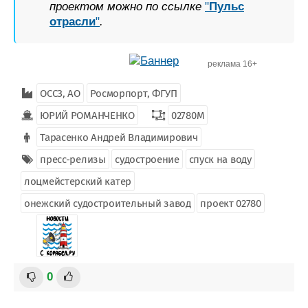
проектом можно по ссылке
"
Пульс
отрасли
"
.
реклама 16+
ОССЗ, АО
Росморпорт, ФГУП
ЮРИЙ РОМАНЧЕНКО
02780М
Тарасенко Андрей Владимирович
пресс-релизы
судостроение
спуск на воду
лоцмейстерский катер
онежский судостроительный завод
проект 02780
0