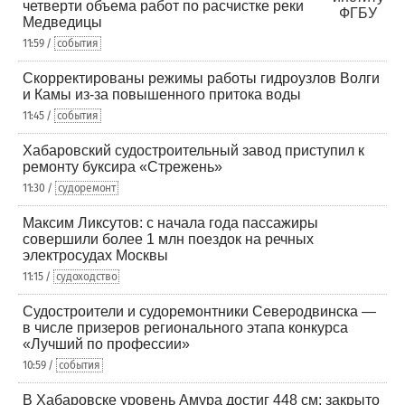
четверти объема работ по расчистке реки
Медведицы
11:59 /
события
Скорректированы режимы работы гидроузлов Волги
и Камы из-за повышенного притока воды
11:45 /
события
Хабаровский судостроительный завод приступил к
ремонту буксира «Стрежень»
11:30 /
судоремонт
Максим Ликсутов: с начала года пассажиры
совершили более 1 млн поездок на речных
электросудах Москвы
11:15 /
судоходство
Судостроители и судоремонтники Северодвинска —
в числе призеров регионального этапа конкурса
«Лучший по профессии»
10:59 /
события
В Хабаровске уровень Амура достиг 448 см: закрыто