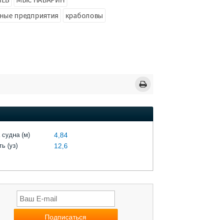
ЛЕВ
МЫС НАВАРИН
ьные предприятия
краболовы
 судна (м)
4,84
ь (уз)
12,6