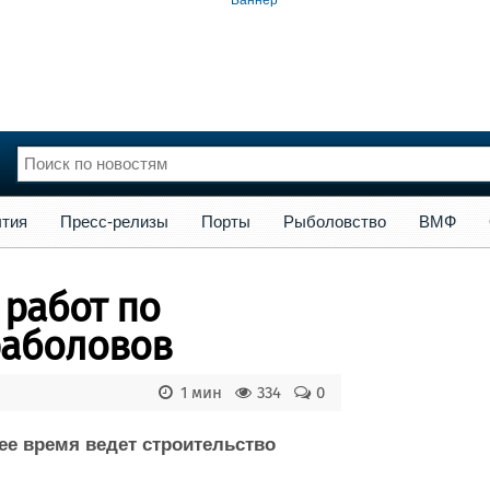
сс-релизы
Порты
Рыболовство
ВМФ
Образование
Яхт
тия
Пресс-релизы
Порты
Рыболовство
ВМФ
нции
Флот
и и семинары
Галерея флота
 работ по
и
Форум
Отзывы
раболовов
Все службы
1 мин
334
0
е время ведет строительство