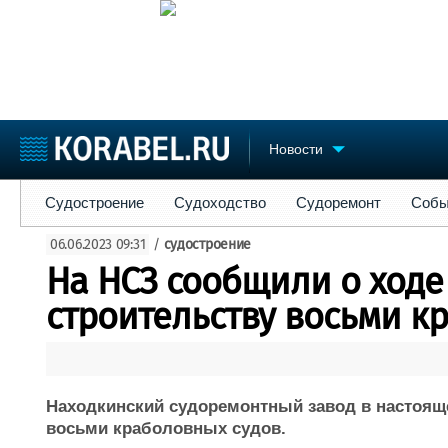
Новости
Судостроение
Судоходство
Судоремонт
События
Пре
Судостроение
Судоходство
Судоремонт
Собы
Судостроение
Торговая площадка
Конфере
06.06.2023 09:31
/
судостроение
Пульс
Доска объявлений
Выставк
На НСЗ сообщили о ходе
Новости
Продажа флота
Личност
Компании
Оборудование
Словарь
строительству восьми к
Репутация
Изделия
Работа
Материалы
Крюинг
Услуги
Журнал
Находкинский судоремонтный завод в настояще
Реклама
восьми краболовных судов.