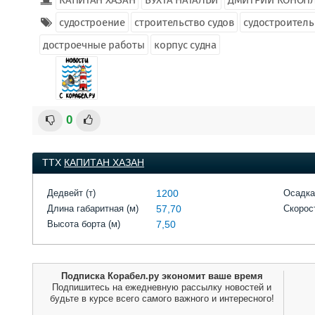
КАПИТАН ХАЗАН
БУХТА НАТАЛЬИ
ДМИТРИЙ КОНОП
судостроение
строительство судов
судостроител
достроечные работы
корпус судна
0
ТТХ
КАПИТАН ХАЗАН
Дедвейт (т)
1200
Осадка
Длина габаритная (м)
57,70
Скорост
Высота борта (м)
7,50
Подписка Корабел.ру экономит ваше время
Подпишитесь на ежедневную рассылку новостей и
будьте в курсе всего самого важного и интересного!