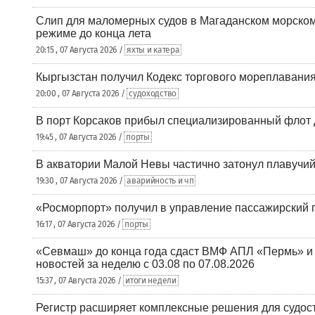
Слип для маломерных судов в Магаданском морском 
режиме до конца лета
20:15 , 07 Августа 2026 /
яхты и катера
Кыргызстан получил Кодекс торгового мореплавания
20:00 , 07 Августа 2026 /
судоходство
В порт Корсаков прибыл специализированный флот 
19:45 , 07 Августа 2026 /
порты
В акватории Малой Невы частично затонул плавучий
19:30 , 07 Августа 2026 /
аварийность и чп
«Росморпорт» получил в управление пассажирский 
16:17 , 07 Августа 2026 /
порты
«Севмаш» до конца года сдаст ВМФ АПЛ «Пермь» и
новостей за неделю с 03.08 по 07.08.2026
15:37 , 07 Августа 2026 /
итоги недели
Регистр расширяет комплексные решения для судо