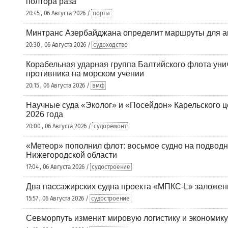
полтора раза
20:45 , 06 Августа 2026 /
порты
Минтранс Азербайджана определит маршруты для а
20:30 , 06 Августа 2026 /
судоходство
Корабельная ударная группа Балтийского флота уни
противника на морском учении
20:15 , 06 Августа 2026 /
вмф
Научные суда «Эколог» и «Посейдон» Карельского 
2026 года
20:00 , 06 Августа 2026 /
судоремонт
«Метеор» пополнил флот: восьмое судно на подводн
Нижегородской области
17:04 , 06 Августа 2026 /
судостроение
Два пассажирских судна проекта «МПКС-L» заложе
15:57 , 06 Августа 2026 /
судостроение
Севморпуть изменит мировую логистику и экономик