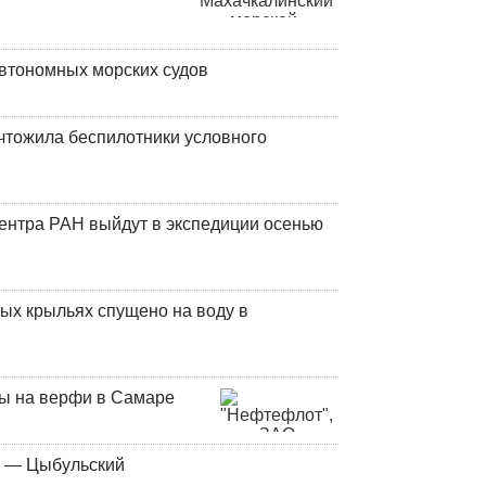
втономных морских судов
чтожила беспилотники условного
центра РАН выйдут в экспедиции осенью
ых крыльях спущено на воду в
ны на верфи в Самаре
у — Цыбульский