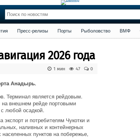
сс-релизы
Порты
Рыболовство
ВМФ
Образование
Яхт
тия
Пресс-релизы
Порты
Рыболовство
ВМФ
нции
Флот
и и семинары
Галерея флота
авигация 2026 года
и
Форум
Отзывы
1 мин
47
0
Все службы
орта Анадырь.
ов. Терминал является рейдовым.
я на внешнем рейде портовыми
 с любой осадкой.
а экспорт и потребителям Чукотки и
альных, наливных и контейнерных
 населенных пунктов на побережье,