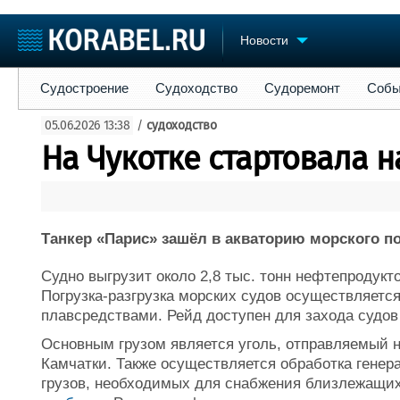
Новости
Судостроение
Судоходство
Судоремонт
События
Пре
Судостроение
Судоходство
Судоремонт
Собы
Судостроение
Торговая площадка
Конфере
05.06.2026 13:38
/
судоходство
Пульс
Доска объявлений
Выставк
На Чукотке стартовала н
Новости
Продажа флота
Личност
Компании
Оборудование
Словарь
Репутация
Изделия
Работа
Материалы
Танкер «Парис» зашёл в акваторию морского п
Крюинг
Услуги
Журнал
Судно выгрузит около 2,8 тыс. тонн нефтепродукт
Реклама
Погрузка-разгрузка морских судов осуществляетс
плавсредствами. Рейд доступен для захода судов
Основным грузом является уголь, отправляемый н
Камчатки. Также осуществляется обработка генер
грузов, необходимых для снабжения близлежащих