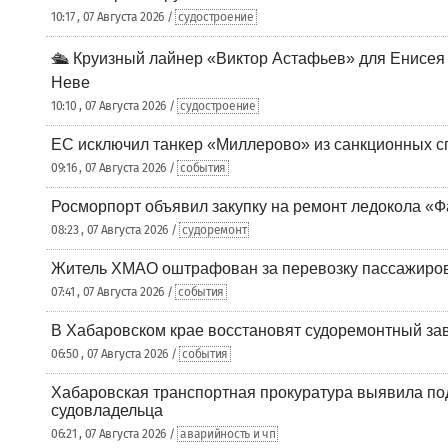
10:17 , 07 Августа 2026 /
судостроение
🛳️ Круизный лайнер «Виктор Астафьев» для Енисея
Неве
10:10 , 07 Августа 2026 /
судостроение
ЕС исключил танкер «Миллерово» из санкционных с
09:16 , 07 Августа 2026 /
события
Росморпорт объявил закупку на ремонт ледокола «Ф
08:23 , 07 Августа 2026 /
судоремонт
Житель ХМАО оштрафован за перевозку пассажиров 
07:41 , 07 Августа 2026 /
события
В Хабаровском крае восстановят судоремонтный за
06:50 , 07 Августа 2026 /
события
Хабаровская транспортная прокуратура выявила по
судовладельца
06:21 , 07 Августа 2026 /
аварийность и чп