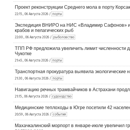
Проект реконструкции Среднего мола в порту Корса
22:15 , 06 Августа 2026 /
порты
Экспедиция ВНИРО на НИС «Владимир Сафонов» и
крабов и пелагических рыб
22:00 , 06 Августа 2026 /
рыболовство
ТПП РФ предложила увеличить лимит численности д
Чукотке
21:45 , 06 Августа 2026 /
порты
Транспортная прокуратура выявила экологические 
21:30 , 06 Августа 2026 /
порты
Навигацию речных трамвайчиков в Астрахани продл
21:15 , 06 Августа 2026 /
судоходство
Медицинские теплоходы в Югре посетили 42 населен
20:59 , 06 Августа 2026 /
события
Махачкалинский морпорт в январе-июле увеличил гр