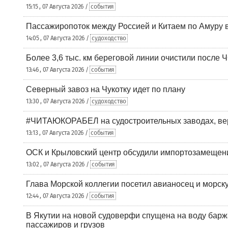
15:15 , 07 Августа 2026 /
события
Пассажиропоток между Россией и Китаем по Амуру 
14:05 , 07 Августа 2026 /
судоходство
Более 3,6 тыс. км береговой линии очистили после 
13:46 , 07 Августа 2026 /
события
Северный завоз на Чукотку идет по плану
13:30 , 07 Августа 2026 /
судоходство
#ЧИТАЮКОРАБЕЛ на судостроительных заводах, вер
13:13 , 07 Августа 2026 /
события
ОСК и Крыловский центр обсудили импортозамещен
13:02 , 07 Августа 2026 /
события
Глава Морской коллегии посетил авианосец и морс
12:44 , 07 Августа 2026 /
события
В Якутии на новой судоверфи спущена на воду барж
пассажиров и грузов