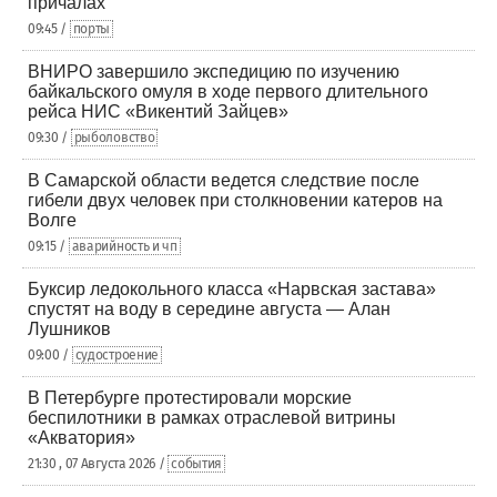
причалах
09:45 /
порты
ВНИРО завершило экспедицию по изучению
байкальского омуля в ходе первого длительного
рейса НИС «Викентий Зайцев»
09:30 /
рыболовство
В Самарской области ведется следствие после
гибели двух человек при столкновении катеров на
Волге
09:15 /
аварийность и чп
Буксир ледокольного класса «Нарвская застава»
спустят на воду в середине августа — Алан
Лушников
09:00 /
судостроение
В Петербурге протестировали морские
беспилотники в рамках отраслевой витрины
«Акватория»
21:30 , 07 Августа 2026 /
события