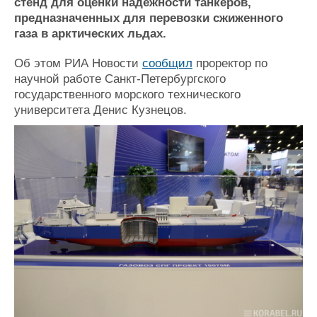
Новости
Продажа флота
стенд для оценки надежности танкеров,
предназначенных для перевозки сжиженного
Компании
Оборудование
газа в арктических льдах.
Репутация
Изделия
Работа
Материалы
Об этом РИА Новости
сообщил
проректор по
Крюинг
Услуги
научной работе Санкт-Петербургского
Журнал
государственного морского технического
Реклама
университета Денис Кузнецов.
Конференции
Флот
Выставки и семинары
Галерея флота
Личности
Форум
Словарь
Отзывы
Все службы