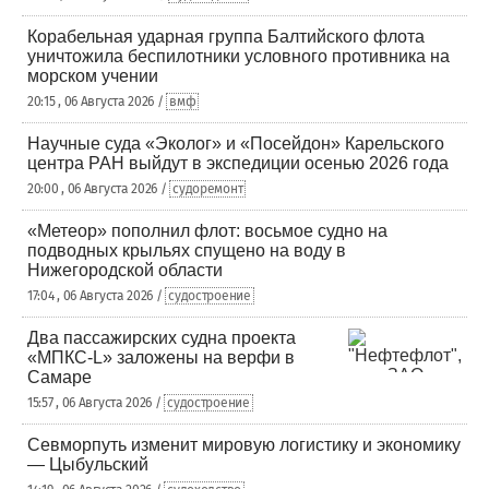
Корабельная ударная группа Балтийского флота
уничтожила беспилотники условного противника на
морском учении
20:15 , 06 Августа 2026 /
вмф
Научные суда «Эколог» и «Посейдон» Карельского
центра РАН выйдут в экспедиции осенью 2026 года
20:00 , 06 Августа 2026 /
судоремонт
«Метеор» пополнил флот: восьмое судно на
подводных крыльях спущено на воду в
Нижегородской области
17:04 , 06 Августа 2026 /
судостроение
Два пассажирских судна проекта
«МПКС-L» заложены на верфи в
Самаре
15:57 , 06 Августа 2026 /
судостроение
Севморпуть изменит мировую логистику и экономику
— Цыбульский