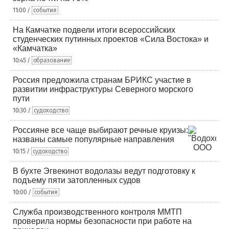
11:00 /
события
На Камчатке подвели итоги всероссийских
студенческих путинных проектов «Сила Востока» и
«Камчатка»
10:45 /
образование
Россия предложила странам БРИКС участие в
развитии инфраструктуры Северного морского
пути
10:30 /
судоходство
Россияне все чаще выбирают речные круизы:
названы самые популярные направления
10:15 /
судоходство
В бухте Эгвекинот водолазы ведут подготовку к
подъему пяти затопленных судов
10:00 /
события
Служба производственного контроля ММТП
проверила нормы безопасности при работе на