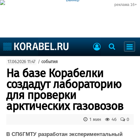
реклама 16+
Судостроение
17.06.2026 11:47
/
события
Судоходство
Судоремонт
На базе Корабелки
События
Пресс-релизы
создадут лабораторию
Порты
Рыболовство
для проверки
ВМФ
Образование
арктических газовозов
Яхты и катера
Еще
1 мин
46
0
Судостроение
Торговая площадка
Пульс
Доска объявлений
В СПбГМТУ разработан экспериментальный