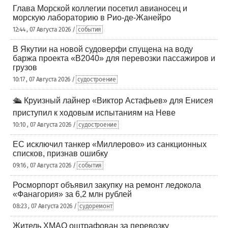
Глава Морской коллегии посетил авианосец и
морскую лабораторию в Рио-де-Жанейро
12:44 , 07 Августа 2026 /
события
В Якутии на новой судоверфи спущена на воду
баржа проекта «В2040» для перевозки пассажиров и
грузов
10:17 , 07 Августа 2026 /
судостроение
🛳️ Круизный лайнер «Виктор Астафьев» для Енисея
приступил к ходовым испытаниям на Неве
10:10 , 07 Августа 2026 /
судостроение
ЕС исключил танкер «Миллерово» из санкционных
списков, признав ошибку
09:16 , 07 Августа 2026 /
события
Росморпорт объявил закупку на ремонт ледокола
«Фанагория» за 6,2 млн рублей
08:23 , 07 Августа 2026 /
судоремонт
Житель ХМАО оштрафован за перевозку