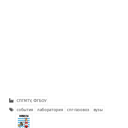
СПГМТУ, ФГБОУ
события
лаборатория
спг-газовоз
вузы