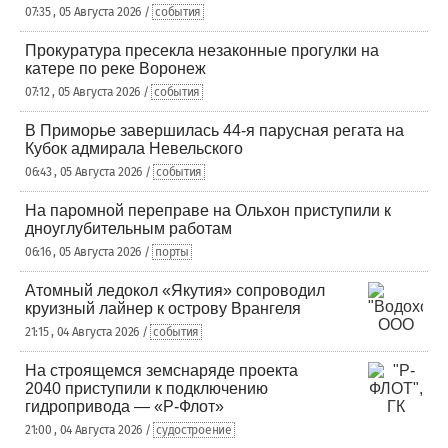
07:35 , 05 Августа 2026 /
события
Прокуратура пресекла незаконные прогулки на
катере по реке Воронеж
07:12 , 05 Августа 2026 /
события
В Приморье завершилась 44-я парусная регата на
Кубок адмирала Невельского
06:43 , 05 Августа 2026 /
события
На паромной переправе на Ольхон приступили к
дноуглубительным работам
06:16 , 05 Августа 2026 /
порты
Атомный ледокол «Якутия» сопроводил
круизный лайнер к острову Врангеля
21:15 , 04 Августа 2026 /
события
На строящемся земснаряде проекта
2040 приступили к подключению
гидропривода — «Р-Флот»
21:00 , 04 Августа 2026 /
судостроение