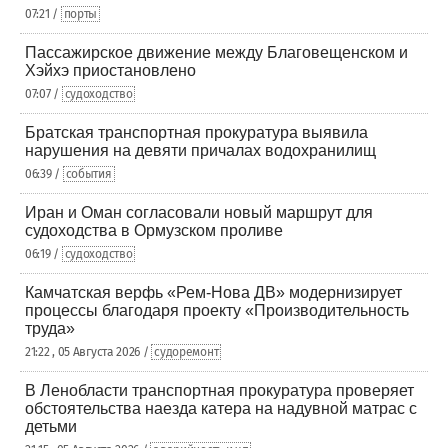
07:21 /
порты
Пассажирское движение между Благовещенском и
Хэйхэ приостановлено
07:07 /
судоходство
Братская транспортная прокуратура выявила
нарушения на девяти причалах водохранилищ
06:39 /
события
Иран и Оман согласовали новый маршрут для
судоходства в Ормузском проливе
06:19 /
судоходство
Камчатская верфь «Рем-Нова ДВ» модернизирует
процессы благодаря проекту «Производительность
труда»
21:22 , 05 Августа 2026 /
судоремонт
В Ленобласти транспортная прокуратура проверяет
обстоятельства наезда катера на надувной матрас с
детьми