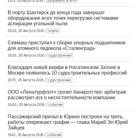
21:15 , 05 Августа 2026 /
аварийность и чп
В порту Шахтерск до конца года завершат
оборудование всех точек перегрузки системами
аспирации угольной пыли
20:45 , 05 Августа 2026 /
порты
Севмаш приступил к сборке упорных подшипников
для атомного ледокола «Сталинград»
20:30 , 05 Августа 2026 /
судостроение
Благодаря новой верфи в Нагатинском Затоне в
Москве появилось 10 судостроительных профессий
20:15 , 05 Августа 2026 /
судостроение
ООО «Ленатурфлот» грозит банкротство: арбитраж
рассмотрит иск о несостоятельности компании
20:00 , 05 Августа 2026 /
события
Пассажирский причал в Юрино построен на треть,
работы опережают график — глава Марий Эл Юрий
Зайцев
19:45 , 05 Августа 2026 /
события