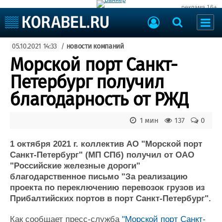
реклама 16+
Судостроение
05.10.2021 14:33
/
новости компаний
Судоходство
Судоремонт
Морской порт Санкт-
События
Пресс-релизы
Петербург получил
Порты
Рыболовство
благодарность от РЖД
ВМФ
Образование
Яхты и катера
1 мин
137
0
Еще
1 октября 2021 г. коллектив АО "Морской порт
Судостроение
Торговая площадка
Санкт-Петербург" (МП СПб) получил от ОАО
Пульс
Доска объявлений
"Российские железные дороги"
Новости
Продажа флота
благодарственное письмо "За реализацию
Компании
Оборудование
проекта по переключению перевозок грузов из
Репутация
Изделия
Прибалтийских портов в порт Санкт-Петербург".
Работа
Материалы
Крюинг
Услуги
Как сообщает пресс-служба
"Морской порт Санкт-