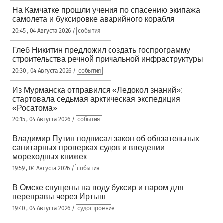
На Камчатке прошли учения по спасению экипажа
самолета и буксировке аварийного корабля
20:45 , 04 Августа 2026 /
события
Глеб Никитин предложил создать госпрограмму
строительства речной причальной инфраструктуры
20:30 , 04 Августа 2026 /
события
Из Мурманска отправился «Ледокол знаний»:
стартовала седьмая арктическая экспедиция
«Росатома»
20:15 , 04 Августа 2026 /
события
Владимир Путин подписал закон об обязательных
санитарных проверках судов и введении
мореходных книжек
19:59 , 04 Августа 2026 /
события
В Омске спущены на воду буксир и паром для
переправы через Иртыш
19:40 , 04 Августа 2026 /
судостроение