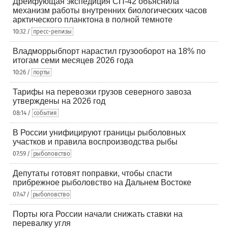
Дрейфующая экспедиция СП-42 объяснила
механизм работы внутренних биологических часов
арктического планктона в полной темноте
10:32 /
пресс-релизы
Владморрыбпорт нарастил грузооборот на 18% по
итогам семи месяцев 2026 года
10:26 /
порты
Тарифы на перевозки грузов северного завоза
утверждены на 2026 год
08:14 /
события
В России унифицируют границы рыболовных
участков и правила воспроизводства рыбы
07:59 /
рыболовство
Депутаты готовят поправки, чтобы спасти
прибрежное рыболовство на Дальнем Востоке
07:47 /
рыболовство
Порты юга России начали снижать ставки на
перевалку угля