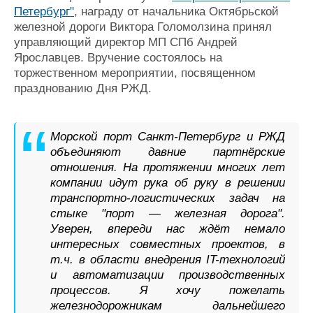
Петербург"
, награду от начальника Октябрьской
Журнал
железной дороги Виктора Голомолзина принял
Реклама
управляющий директор МП СПб Андрей
Ярославцев. Вручение состоялось на
Конференции
Флот
торжественном мероприятии, посвященном
празднованию Дня РЖД.
Выставки и семинары
Галерея флота
Личности
Форум
Словарь
Отзывы
Морской порт Санкт-Петербург и РЖД
Все службы
объединяют давние партнёрские
отношения. На протяжении многих лет
компании идут рука об руку в решении
транспортно-логистических задач на
стыке "порт — железная дорога".
Уверен, впереди нас ждёт немало
интересных совместных проектов, в
т.ч. в области внедрения IT-технологий
и автоматизации производственных
процессов. Я хочу пожелать
железнодорожникам дальнейшего