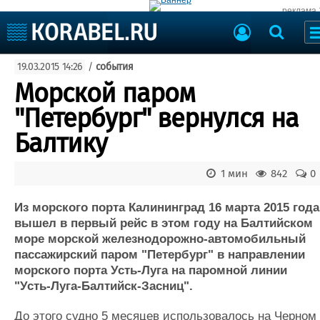
реклама 
Судостроение
19.03.2015 14:26
/
события
Судоходство
Судоремонт
Морской паром
События
Пресс-релизы
"Петербург" вернулся на
Порты
Рыболовство
Балтику
ВМФ
Образование
Яхты и катера
1 мин
842
0
Еще
Из морского порта Калининград 16 марта 2015 года
Судостроение
Торговая площадка
вышел в первый рейс в этом году на Балтийском
Пульс
Доска объявлений
море морской железнодорожно-автомобильный
Новости
Продажа флота
пассажирский паром "Петербург" в направлении
Компании
Оборудование
морского порта Усть-Луга на паромной линии
Репутация
Изделия
"Усть-Луга-Балтийск-Засниц".
Работа
Материалы
Крюинг
Услуги
До этого судно 5 месяцев использовалось на Черном