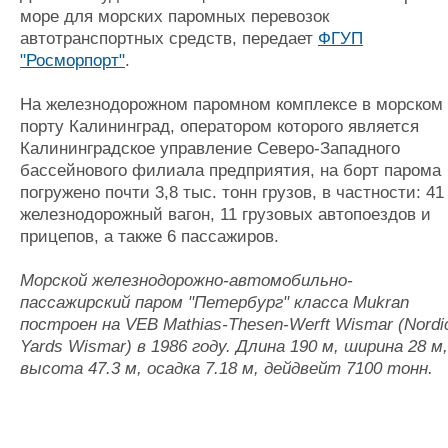
море для морских паромных перевозок
Журнал
автотранспортных средств, передает
ФГУП
Реклама
"Росморпорт"
.
Конференции
Флот
На железнодорожном паромном комплексе в морском
порту Калининград, оператором которого является
Выставки и семинары
Галерея флота
Калининградское управление Северо-Западного
Личности
Форум
бассейнового филиала предприятия, на борт парома
Словарь
Отзывы
погружено почти 3,8 тыс. тонн грузов, в частности: 41
Все службы
железнодорожный вагон, 11 грузовых автопоездов и
прицепов, а также 6 пассажиров.
Морской железнодорожно-автомобильно-
пассажирский паром "Петербург" класса Mukran
построен на VEB Mathias-Thesen-Werft Wismar (Nordi
Yards Wismar) в 1986 году. Длина 190 м, ширина 28 м,
высота 47.3 м, осадка 7.18 м, дейдвейт 7100 тонн.