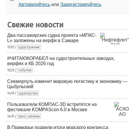
Авторизуйтесь
или
Зарегистрируйтесь
Свежие новости
Два пассажирских судна проекта «МПКС-
L» заложены на верфи в Самаре
15:57 /
судостроение
#ЧИТАЮКОРАБЕЛ на судостроительных заводах,
верфях и КБ 2026 год
15:25 /
события
Севморпуть изменит мировую логистику и экономику —
Цыбульский
14:19 /
судоходство
Пользователи КОМПАС-3D встретятся на
фестивале KOMPAScon 6.0 в Москве
14:15 /
пресс-релизы
В Приморье подвели итоги морского конгресса