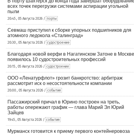
В порту Шахтерск до конца года завершат оборудовани
всех точек перегрузки системами аспирации угольной
пыли
20:45 , 05 Августа 2026 /
порты
Севмаш приступил к сборке упорных подшипников для
атомного ледокола «Сталинград»
20:30 , 05 Августа 2026 /
судостроение
Благодаря новой верфи в Нагатинском Затоне в Москв
появилось 10 судостроительных профессий
20:15 , 05 Августа 2026 /
судостроение
ООО «Ленатурфлот» грозит банкротство: арбитраж
рассмотрит иск о несостоятельности компании
20:00 , 05 Августа 2026 /
события
Пассажирский причал в Юрино построен на треть,
работы опережают график — глава Марий Эл Юрий
Зайцев
19:45 , 05 Августа 2026 /
события
Мурманск готовится к приему первого контейнеровоза