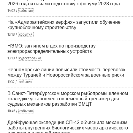
2026 года и начали подготовку к форуму 2028 года
14:02 /
события
На «Адмиралтейских верфях» запустили обучение
крупноблочному строительству
13:18 /
события
НЭМО: заглянем в цех по производству
электрораспределительных устройств
13:10 /
судостроение
Черноморские линии повысили стоимость перевозок
между Турцией и Новороссийском за военные риски
11:32 /
события
В Санкт-Петербургском морском рыбопромышленном
колледже установлен современный тренажер для
судовых механиков разработки ЭМЦТ
10:46 /
события
Дрейфующая экспедиция СП-42 объяснила механизм
работы внутренних биологических часов арктического