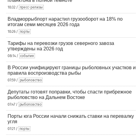
планктона в полной темноте
10:32 /
пресс-релизы
Владморрыбпорт нарастил грузооборот на 18% по
итогам семи месяцев 2026 года
10:26 /
порты
Тарифы на перевозки грузов северного завоза
утверждены на 2026 год
08:14 /
события
В России унифицируют границы рыболовных участков и
правила воспроизводства рыбы
07:59 /
рыболовство
Депутаты готовят поправки, чтобы спасти прибрежное
рыболовство на Дальнем Востоке
07:47 /
рыболовство
Порты юга России начали снижать ставки на перевалку
угля
07:21 /
порты