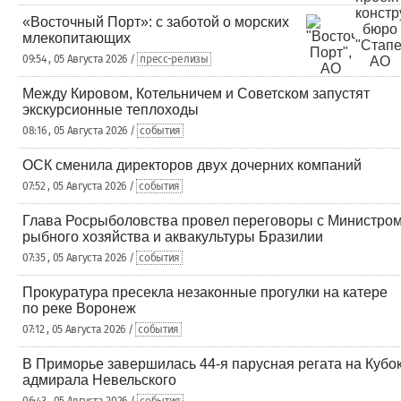
«Восточный Порт»: с заботой о морских
млекопитающих
09:54 , 05 Августа 2026 /
пресс-релизы
Между Кировом, Котельничем и Советском запустят
экскурсионные теплоходы
08:16 , 05 Августа 2026 /
события
ОСК сменила директоров двух дочерних компаний
07:52 , 05 Августа 2026 /
события
Глава Росрыболовства провел переговоры с Министро
рыбного хозяйства и аквакультуры Бразилии
07:35 , 05 Августа 2026 /
события
Прокуратура пресекла незаконные прогулки на катере
по реке Воронеж
07:12 , 05 Августа 2026 /
события
В Приморье завершилась 44-я парусная регата на Кубо
адмирала Невельского