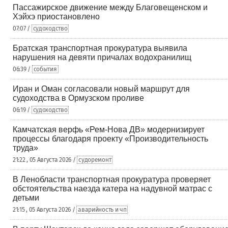
Пассажирское движение между Благовещенском и
Хэйхэ приостановлено
07:07 /
судоходство
Братская транспортная прокуратура выявила
нарушения на девяти причалах водохранилищ
06:39 /
события
Иран и Оман согласовали новый маршрут для
судоходства в Ормузском проливе
06:19 /
судоходство
Камчатская верфь «Рем-Нова ДВ» модернизирует
процессы благодаря проекту «Производительность
труда»
21:22 , 05 Августа 2026 /
судоремонт
В Ленобласти транспортная прокуратура проверяет
обстоятельства наезда катера на надувной матрас с
детьми
21:15 , 05 Августа 2026 /
аварийность и чп