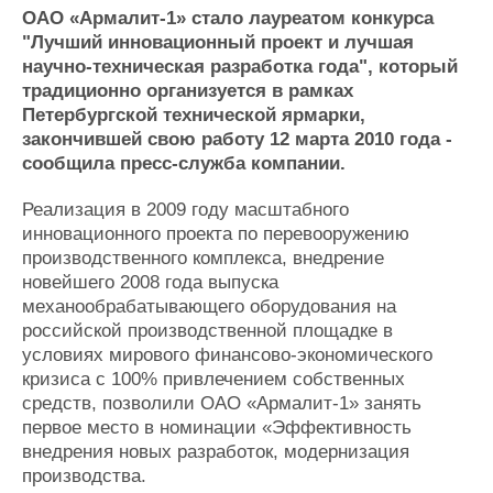
Новости
Продажа флота
ОАО «Армалит-1» стало лауреатом конкурса
Компании
Оборудование
"Лучший инновационный проект и лучшая
Репутация
Изделия
научно-техническая разработка года", который
Работа
Материалы
традиционно организуется в рамках
Крюинг
Услуги
Петербургской технической ярмарки,
Журнал
закончившей свою работу 12 марта 2010 года -
Реклама
сообщила пресс-служба компании.
Реализация в 2009 году масштабного
Конференции
Флот
инновационного проекта по перевооружению
Выставки и семинары
Галерея флота
производственного комплекса, внедрение
Личности
Форум
новейшего 2008 года выпуска
механообрабатывающего оборудования на
Словарь
Отзывы
российской производственной площадке в
Все службы
условиях мирового финансово-экономического
кризиса с 100% привлечением собственных
средств, позволили ОАО «Армалит-1» занять
первое место в номинации «Эффективность
внедрения новых разработок, модернизация
производства.