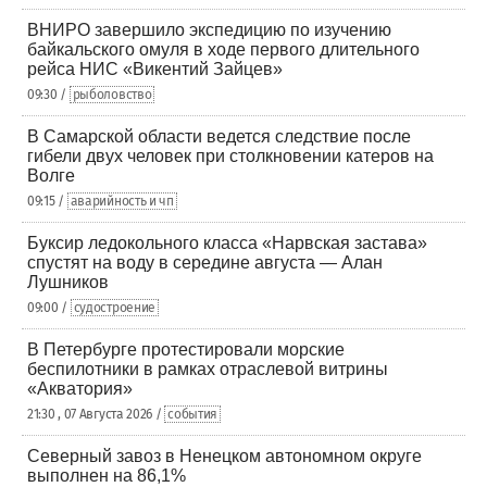
ВНИРО завершило экспедицию по изучению
байкальского омуля в ходе первого длительного
рейса НИС «Викентий Зайцев»
09:30 /
рыболовство
В Самарской области ведется следствие после
гибели двух человек при столкновении катеров на
Волге
09:15 /
аварийность и чп
Буксир ледокольного класса «Нарвская застава»
спустят на воду в середине августа — Алан
Лушников
09:00 /
судостроение
В Петербурге протестировали морские
беспилотники в рамках отраслевой витрины
«Акватория»
21:30 , 07 Августа 2026 /
события
Северный завоз в Ненецком автономном округе
выполнен на 86,1%