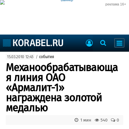
реклама 16+
Судостроение
15.03.2010 12:45
/
события
Судоходство
Судоремонт
Механообрабатывающа
События
Пресс-релизы
я линия ОАО
Порты
Рыболовство
«Армалит-1»
ВМФ
Образование
награждена золотой
Яхты и катера
Еще
медалью
Судостроение
Торговая площадка
1 мин
540
0
Пульс
Доска объявлений