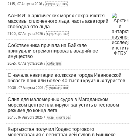
21:15 , 07 Августа 2026 /
судоходство
ААНИИ: в арктических морях сохраняются
массивы сплоченного льда, часть акваторий
свободна ото льда
21:00 , 07 Августа 2026 /
судоходство
Собственника причала на Байкале
принудили отремонтировать аварийное
имущество
20:45 , 07 Августа 2026 /
события
С начала навигации волжские города Ивановской
области приняли более 40 тысяч круизных туристов
20:30 , 07 Августа 2026 /
судоходство
Слип для маломерных судов в Магаданском
морском центре планируют запустить в тестовом
режиме до конца лета
20:15 , 07 Августа 2026 /
яхты и катера
Кыргызстан получил Кодекс торгового
мореплавания с регистрацией судов в Бишкеке