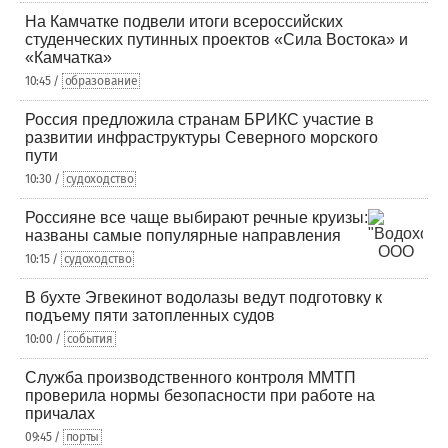
На Камчатке подвели итоги всероссийских
студенческих путинных проектов «Сила Востока» и
«Камчатка»
10:45 /
образование
Россия предложила странам БРИКС участие в
развитии инфраструктуры Северного морского
пути
10:30 /
судоходство
Россияне все чаще выбирают речные круизы:
названы самые популярные направления
10:15 /
судоходство
В бухте Эгвекинот водолазы ведут подготовку к
подъему пяти затопленных судов
10:00 /
события
Служба производственного контроля ММТП
проверила нормы безопасности при работе на
причалах
09:45 /
порты