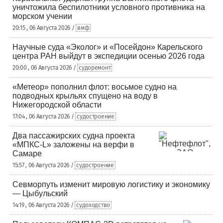
уничтожила беспилотники условного противника на
морском учении
20:15 , 06 Августа 2026 /
вмф
Научные суда «Эколог» и «Посейдон» Карельского
центра РАН выйдут в экспедиции осенью 2026 года
20:00 , 06 Августа 2026 /
судоремонт
«Метеор» пополнил флот: восьмое судно на
подводных крыльях спущено на воду в
Нижегородской области
17:04 , 06 Августа 2026 /
судостроение
Два пассажирских судна проекта
«МПКС-L» заложены на верфи в
Самаре
15:57 , 06 Августа 2026 /
судостроение
Севморпуть изменит мировую логистику и экономику
— Цыбульский
14:19 , 06 Августа 2026 /
судоходство