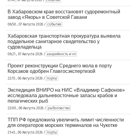
07:41 , 07 Августа 2026 /
события
В Хабаровском крае восстановят судоремонтный
завод «Якорь» в Советской Гавани
06:50 , 07 Августа 2026 /
события
Хабаровская транспортная прокуратура выявила
поддельное санитарное свидетельство у
судовладельца
06:21 , 07 Августа 2026 /
аварийность и чп
Проект реконструкции Среднего мола в порту
Корсаков одобрен Главгосэкспертизой
22:15 , 06 Августа 2026 /
порты
Экспедиция ВНИРО на НИС «Владимир Сафонов»
исследовала дальневосточные запасы крабов и
пелагических рыб
22:00 , 06 Августа 2026 /
рыболовство
ТПП РФ предложила увеличить лимит численности
для операторов морских терминалов на Чукотке
21:45 , 06 Августа 2026 /
порты