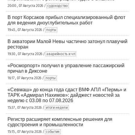
20:00 , 07 Августа 2026 /
судоходство
В порт Корсаков прибыл специализированный флот
для ведения дноуглубительных работ
19:45 , 07 Августа 2026 /
порты
В акватории Малой Невы частично затонул плавучий
ресторан
19:30 , 07 Августа 2026 /
аварийность и чп
«Росморпорт» получил в управление пассажирский
причал в Диксоне
16:17 , 07 Августа 2026 /
порты
«Севмаш» до конца года сдаст ВМФ АПЛ «Пермь» и
ТАРК «Адмирал Нахимов»: дайджест новостей за
неделю с 03.08 по 07.08.2026
15:37 , 07 Августа 2026 /
итоги недели
Регистр расширяет комплексные решения для
судостроения и промышленности
15:15 , 07 Августа 2026 /
события