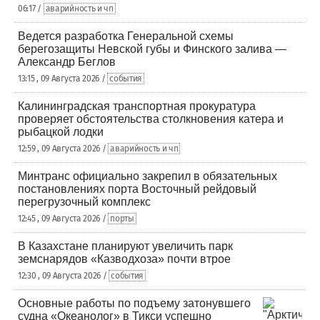
06:17 /
аварийность и чп
Ведется разработка Генеральной схемы
берегозащиты Невской губы и Финского залива —
Александр Беглов
13:15 , 09 Августа 2026 /
события
Калининградская транспортная прокуратура
проверяет обстоятельства столкновения катера и
рыбацкой лодки
12:59 , 09 Августа 2026 /
аварийность и чп
Минтранс официально закрепил в обязательных
постановлениях порта Восточный рейдовый
перегрузочный комплекс
12:45 , 09 Августа 2026 /
порты
В Казахстане планируют увеличить парк
земснарядов «Казводхоза» почти втрое
12:30 , 09 Августа 2026 /
события
Основные работы по подъему затонувшего
судна «Океанолог» в Тикси успешно