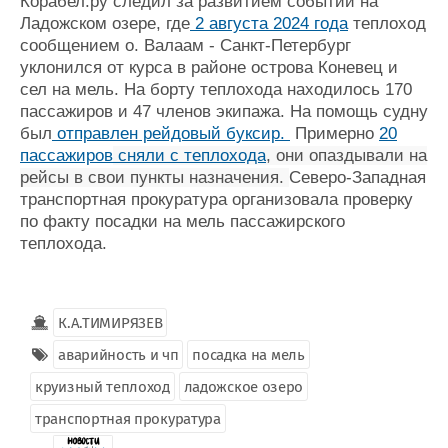
Корабел.ру следил за развитием событий на
Журнал
Ладожском озере, где
2 августа 2024 года
теплоход
Реклама
сообщением о. Валаам - Санкт-Петербург
уклонился от курса в районе острова Коневец и
сел на мель. На борту теплохода находилось 170
Конференции
Флот
пассажиров и 47 членов экипажа. На помощь судну
Выставки и семинары
Галерея флота
был
отправлен рейдовый буксир.
Примерно
20
Личности
Форум
пассажиров
сняли с теплохода
, они опаздывали на
Словарь
Отзывы
рейсы в свои пункты назначения.
Северо-Западная
транспортная прокуратура организовала проверку
Все службы
по факту посадки на мель пассажирского
теплохода.
К.А.ТИМИРЯЗЕВ
аварийность и чп
посадка на мель
круизный теплоход
ладожское озеро
транспортная прокуратура