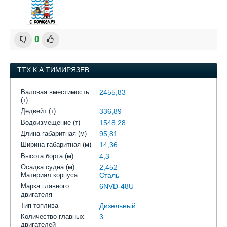
0
ТТХ
К.А.ТИМИРЯЗЕВ
Валовая вместимость
2455,83
(т)
Дедвейт (т)
336,89
Водоизмещение (т)
1548,28
Длина габаритная (м)
95,81
Ширина габаритная (м)
14,36
Высота борта (м)
4,3
Осадка судна (м)
2,452
Материал корпуса
Сталь
Марка главного
6NVD-48U
двигателя
Тип топлива
Дизельный
Количество главных
3
двигателей