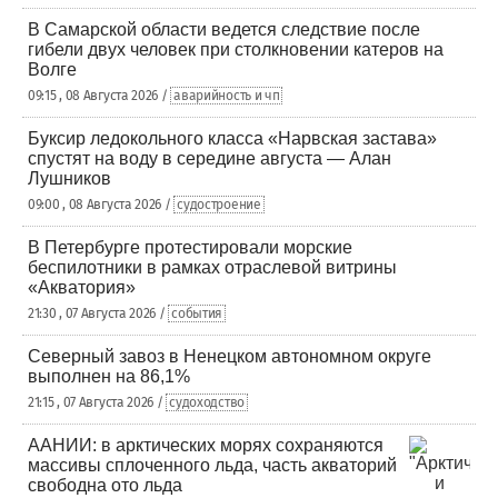
В Самарской области ведется следствие после
гибели двух человек при столкновении катеров на
Волге
09:15 , 08 Августа 2026 /
аварийность и чп
Буксир ледокольного класса «Нарвская застава»
спустят на воду в середине августа — Алан
Лушников
09:00 , 08 Августа 2026 /
судостроение
В Петербурге протестировали морские
беспилотники в рамках отраслевой витрины
«Акватория»
21:30 , 07 Августа 2026 /
события
Северный завоз в Ненецком автономном округе
выполнен на 86,1%
21:15 , 07 Августа 2026 /
судоходство
ААНИИ: в арктических морях сохраняются
массивы сплоченного льда, часть акваторий
свободна ото льда