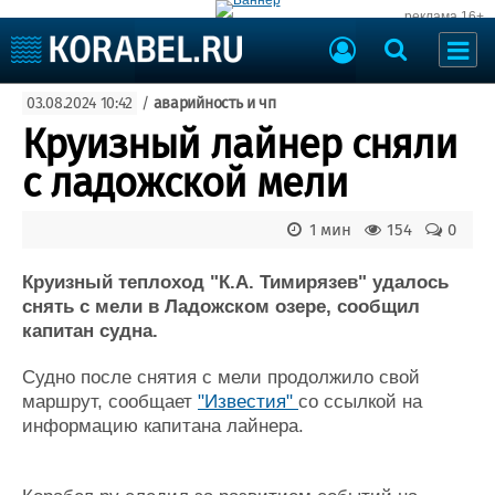
реклама 16+
Судостроение
03.08.2024 10:42
/
аварийность и чп
Судоходство
Судоремонт
Круизный лайнер сняли
События
Пресс-релизы
с ладожской мели
Порты
Рыболовство
ВМФ
1 мин
154
0
Образование
Яхты и катера
Еще
Круизный теплоход "К.А. Тимирязев" удалось
снять с мели в Ладожском озере, сообщил
Судостроение
Торговая площадка
капитан судна.
Пульс
Доска объявлений
Судно после снятия с мели продолжило свой
Новости
Продажа флота
маршрут, сообщает
"Известия"
со ссылкой на
Компании
Оборудование
информацию капитана лайнера.
Репутация
Изделия
Работа
Материалы
Крюинг
Услуги