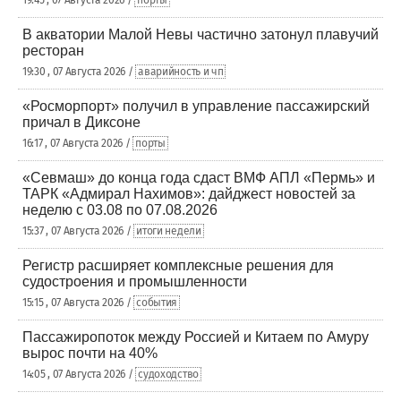
19:45 , 07 Августа 2026 /
порты
В акватории Малой Невы частично затонул плавучий
ресторан
19:30 , 07 Августа 2026 /
аварийность и чп
«Росморпорт» получил в управление пассажирский
причал в Диксоне
16:17 , 07 Августа 2026 /
порты
«Севмаш» до конца года сдаст ВМФ АПЛ «Пермь» и
ТАРК «Адмирал Нахимов»: дайджест новостей за
неделю с 03.08 по 07.08.2026
15:37 , 07 Августа 2026 /
итоги недели
Регистр расширяет комплексные решения для
судостроения и промышленности
15:15 , 07 Августа 2026 /
события
Пассажиропоток между Россией и Китаем по Амуру
вырос почти на 40%
14:05 , 07 Августа 2026 /
судоходство