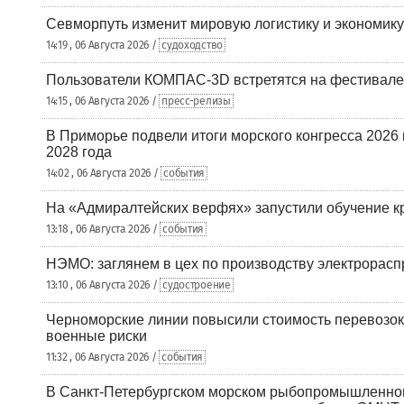
Севморпуть изменит мировую логистику и экономик
14:19 , 06 Августа 2026 /
судоходство
Пользователи КОМПАС-3D встретятся на фестивале
14:15 , 06 Августа 2026 /
пресс-релизы
В Приморье подвели итоги морского конгресса 2026 
2028 года
14:02 , 06 Августа 2026 /
события
На «Адмиралтейских верфях» запустили обучение к
13:18 , 06 Августа 2026 /
события
НЭМО: заглянем в цех по производству электрорасп
13:10 , 06 Августа 2026 /
судостроение
Черноморские линии повысили стоимость перевозок
военные риски
11:32 , 06 Августа 2026 /
события
В Санкт-Петербургском морском рыбопромышленно