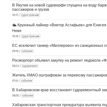
В Якутии на новой судоверфи спущена на воду барж
пассажиров и грузов
10:17 /
судостроение
🛳️ Круизный лайнер «Виктор Астафьев» для Енисея
Неве
10:10 /
судостроение
ЕС исключил танкер «Миллерово» из санкционных с
09:16 /
события
Росморпорт объявил закупку на ремонт ледокола «Ф
08:23 /
судоремонт
Житель ХМАО оштрафован за перевозку пассажиров 
07:41 /
события
В Хабаровском крае восстановят судоремонтный за
06:50 /
события
Хабаровская транспортная прокуратура выявила по