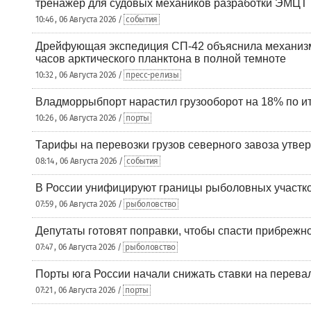
тренажер для судовых механиков разработки ЭМЦТ
10:46 , 06 Августа 2026 /
события
Дрейфующая экспедиция СП-42 объяснила механизм
часов арктического планктона в полной темноте
10:32 , 06 Августа 2026 /
пресс-релизы
Владморрыбпорт нарастил грузооборот на 18% по ит
10:26 , 06 Августа 2026 /
порты
Тарифы на перевозки грузов северного завоза утве
08:14 , 06 Августа 2026 /
события
В России унифицируют границы рыболовных участк
07:59 , 06 Августа 2026 /
рыболовство
Депутаты готовят поправки, чтобы спасти прибрежн
07:47 , 06 Августа 2026 /
рыболовство
Порты юга России начали снижать ставки на перевал
07:21 , 06 Августа 2026 /
порты