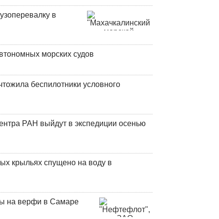
узоперевалку в
втономных морских судов
чтожила беспилотники условного
центра РАН выйдут в экспедиции осенью
ых крыльях спущено на воду в
ны на верфи в Самаре