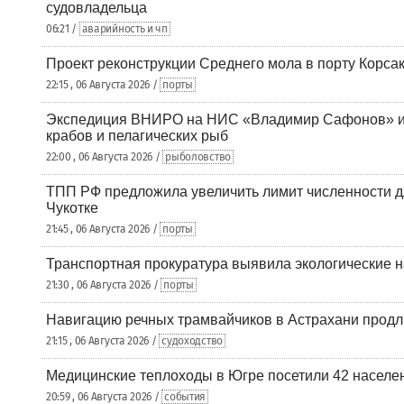
судовладельца
06:21 /
аварийность и чп
Проект реконструкции Среднего мола в порту Корса
22:15 , 06 Августа 2026 /
порты
Экспедиция ВНИРО на НИС «Владимир Сафонов» и
крабов и пелагических рыб
22:00 , 06 Августа 2026 /
рыболовство
ТПП РФ предложила увеличить лимит численности д
Чукотке
21:45 , 06 Августа 2026 /
порты
Транспортная прокуратура выявила экологические 
21:30 , 06 Августа 2026 /
порты
Навигацию речных трамвайчиков в Астрахани продл
21:15 , 06 Августа 2026 /
судоходство
Медицинские теплоходы в Югре посетили 42 населен
20:59 , 06 Августа 2026 /
события