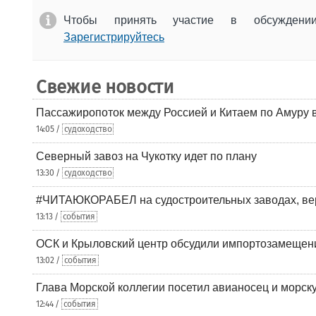
Чтобы принять участие в обсужден
Зарегистрируйтесь
Свежие новости
Пассажиропоток между Россией и Китаем по Амуру 
14:05 /
судоходство
Северный завоз на Чукотку идет по плану
13:30 /
судоходство
#ЧИТАЮКОРАБЕЛ на судостроительных заводах, вер
13:13 /
события
ОСК и Крыловский центр обсудили импортозамещен
13:02 /
события
Глава Морской коллегии посетил авианосец и морс
12:44 /
события