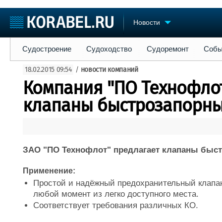
Новости
Судостроение
Судоходство
Судоремонт
События
Пре
Судостроение
Судоходство
Судоремонт
Собы
Судостроение
Торговая площадка
Конфере
18.02.2015 09:54
/
новости компаний
Пульс
Доска объявлений
Выставк
Компания "ПО Технофлот
Новости
Продажа флота
Личност
Компании
Оборудование
Словарь
клапаны быстрозапорны
Репутация
Изделия
Работа
Материалы
Крюинг
Услуги
Журнал
ЗАО "ПО Технофлот" предлагает клапаны быс
Реклама
Применение:
Простой и надёжный предохранительный клапан
любой момент из легко доступного места.
Соответствует требования различных КО.