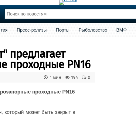
сс-релизы
Порты
Рыболовство
ВМФ
Образование
Яхт
тия
Пресс-релизы
Порты
Рыболовство
ВМФ
нции
Флот
и и семинары
Галерея флота
" предлагает
и
Форум
Отзывы
е проходные PN16
Все службы
1 мин
194
0
трозапорные проходные PN16
, который может быть закрыт в