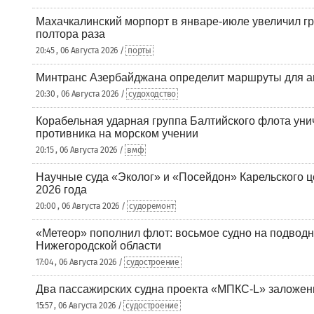
Махачкалинский морпорт в январе-июле увеличил гр
полтора раза
20:45 , 06 Августа 2026 /
порты
Минтранс Азербайджана определит маршруты для а
20:30 , 06 Августа 2026 /
судоходство
Корабельная ударная группа Балтийского флота уни
противника на морском учении
20:15 , 06 Августа 2026 /
вмф
Научные суда «Эколог» и «Посейдон» Карельского 
2026 года
20:00 , 06 Августа 2026 /
судоремонт
«Метеор» пополнил флот: восьмое судно на подводн
Нижегородской области
17:04 , 06 Августа 2026 /
судостроение
Два пассажирских судна проекта «МПКС-L» заложе
15:57 , 06 Августа 2026 /
судостроение