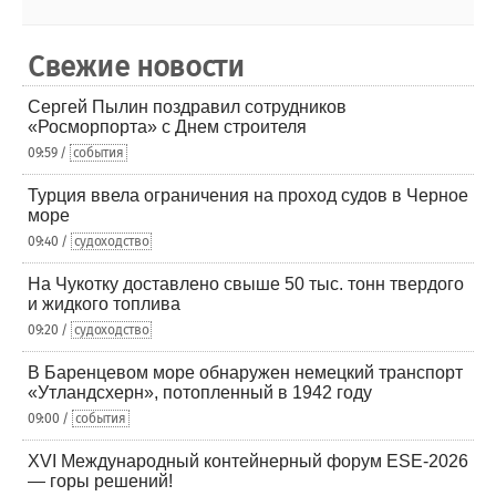
Свежие новости
Сергей Пылин поздравил сотрудников
«Росморпорта» с Днем строителя
09:59 /
события
Турция ввела ограничения на проход судов в Черное
море
09:40 /
судоходство
На Чукотку доставлено свыше 50 тыс. тонн твердого
и жидкого топлива
09:20 /
судоходство
В Баренцевом море обнаружен немецкий транспорт
«Утландсхерн», потопленный в 1942 году
09:00 /
события
XVI Международный контейнерный форум ESE-2026
— горы решений!