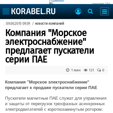
реклама 16+
Судостроение
09.06.2015 09:59
/
новости компаний
Судоходство
Судоремонт
Компания "Морское
События
Пресс-релизы
электроснабжение"
Порты
Рыболовство
предлагает пускатели
ВМФ
Образование
серии ПАЕ
Яхты и катера
Еще
1 мин
121
0
Судостроение
Торговая площадка
Пульс
Доска объявлений
Компания "Морское электроснабжение"
Новости
Продажа флота
предлагает к продаже пускатели серии ПАЕ
Компании
Оборудование
Пускатели магнитные ПАЕ служат для управления
Репутация
Изделия
и защиты от перегрузок трехфазных асинхронных
Работа
Материалы
электродвигателей с короткозамкнутым ротором.
Крюинг
Услуги