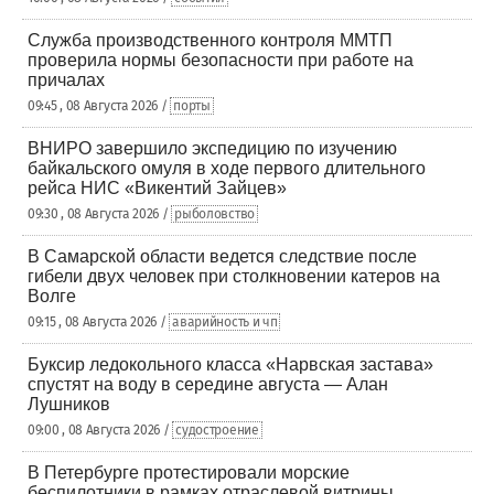
Служба производственного контроля ММТП
проверила нормы безопасности при работе на
причалах
09:45 , 08 Августа 2026 /
порты
ВНИРО завершило экспедицию по изучению
байкальского омуля в ходе первого длительного
рейса НИС «Викентий Зайцев»
09:30 , 08 Августа 2026 /
рыболовство
В Самарской области ведется следствие после
гибели двух человек при столкновении катеров на
Волге
09:15 , 08 Августа 2026 /
аварийность и чп
Буксир ледокольного класса «Нарвская застава»
спустят на воду в середине августа — Алан
Лушников
09:00 , 08 Августа 2026 /
судостроение
В Петербурге протестировали морские
беспилотники в рамках отраслевой витрины