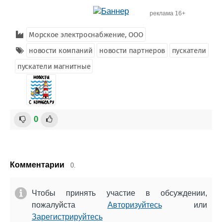
Журнал
реклама 16+
Реклама
Морское электроснабжение, ООО
новости компаний
новости партнеров
пускатели
Конференции
Флот
Выставки и семинары
Галерея флота
пускатели магнитные
Личности
Форум
Словарь
Отзывы
Все службы
0
Комментарии
0.
Чтобы принять участие в обсуждении,
пожалуйста
Авторизуйтесь
или
Зарегистрируйтесь