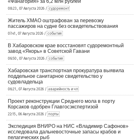
«Фанагория» за 6,2 млн рублей
08:23 , 07 Августа 2026 /
судоремонт
Житель ХМАО оштрафован за перевозку
пассажиров на судне без освидетельствования
07:41 , 07 Августа 2026 /
события
В Хабаровском крае восстановят судоремонтный
завод «Якорь» в Советской Гавани
06:50 , 07 Августа 2026 /
события
Хабаровская транспортная прокуратура выявила
поддельное санитарное свидетельство у
судовладельца
06:21 , 07 Августа 2026 /
аварийность и чп
Проект реконструкции Среднего мола в порту
Корсаков одобрен Главгосэкспертизой
22:15 , 06 Августа 2026 /
порты
Экспедиция ВНИРО на НИС «Владимир Сафонов»
исследовала дальневосточные запасы крабов и
пелагических рыб