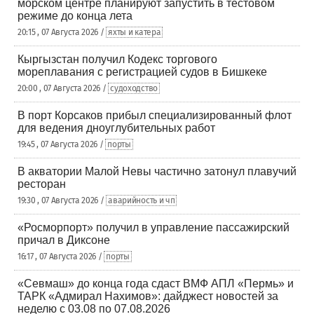
морском центре планируют запустить в тестовом
режиме до конца лета
20:15 , 07 Августа 2026 /
яхты и катера
Кыргызстан получил Кодекс торгового
мореплавания с регистрацией судов в Бишкеке
20:00 , 07 Августа 2026 /
судоходство
В порт Корсаков прибыл специализированный флот
для ведения дноуглубительных работ
19:45 , 07 Августа 2026 /
порты
В акватории Малой Невы частично затонул плавучий
ресторан
19:30 , 07 Августа 2026 /
аварийность и чп
«Росморпорт» получил в управление пассажирский
причал в Диксоне
16:17 , 07 Августа 2026 /
порты
«Севмаш» до конца года сдаст ВМФ АПЛ «Пермь» и
ТАРК «Адмирал Нахимов»: дайджест новостей за
неделю с 03.08 по 07.08.2026