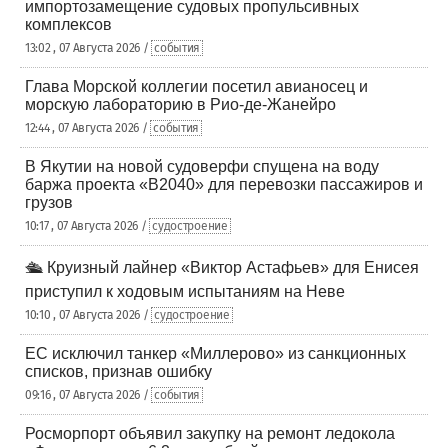
импортозамещение судовых пропульсивных
комплексов
13:02 , 07 Августа 2026 /
события
Глава Морской коллегии посетил авианосец и
морскую лабораторию в Рио-де-Жанейро
12:44 , 07 Августа 2026 /
события
В Якутии на новой судоверфи спущена на воду
баржа проекта «В2040» для перевозки пассажиров и
грузов
10:17 , 07 Августа 2026 /
судостроение
🛳️ Круизный лайнер «Виктор Астафьев» для Енисея
приступил к ходовым испытаниям на Неве
10:10 , 07 Августа 2026 /
судостроение
ЕС исключил танкер «Миллерово» из санкционных
списков, признав ошибку
09:16 , 07 Августа 2026 /
события
Росморпорт объявил закупку на ремонт ледокола