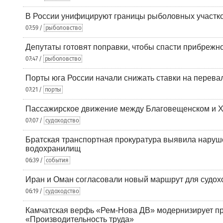
В России унифицируют границы рыболовных участк
07:59 /
рыболовство
Депутаты готовят поправки, чтобы спасти прибрежн
07:47 /
рыболовство
Порты юга России начали снижать ставки на перевал
07:21 /
порты
Пассажирское движение между Благовещенском и Х
07:07 /
судоходство
Братская транспортная прокуратура выявила наруш
водохранилищ
06:39 /
события
Иран и Оман согласовали новый маршрут для судох
06:19 /
судоходство
Камчатская верфь «Рем-Нова ДВ» модернизирует пр
«Производительность труда»