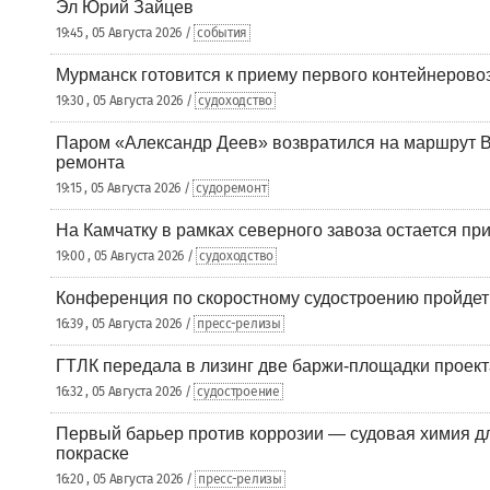
Эл Юрий Зайцев
19:45 , 05 Августа 2026 /
события
Мурманск готовится к приему первого контейнеровоз
19:30 , 05 Августа 2026 /
судоходство
Паром «Александр Деев» возвратился на маршрут 
ремонта
19:15 , 05 Августа 2026 /
судоремонт
На Камчатку в рамках северного завоза остается при
19:00 , 05 Августа 2026 /
судоходство
Конференция по скоростному судостроению пройде
16:39 , 05 Августа 2026 /
пресс-релизы
ГТЛК передала в лизинг две баржи-площадки проек
16:32 , 05 Августа 2026 /
судостроение
Первый барьер против коррозии — судовая химия дл
покраске
16:20 , 05 Августа 2026 /
пресс-релизы