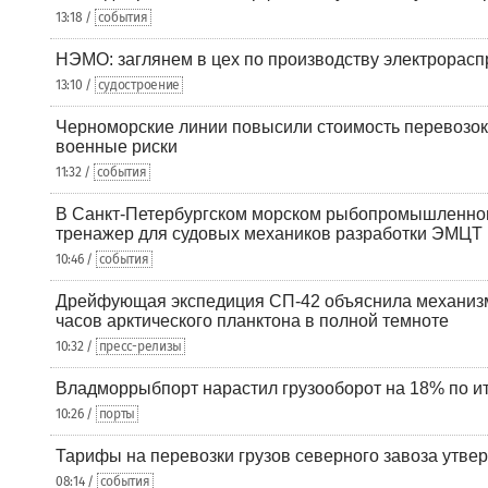
13:18 /
события
НЭМО: заглянем в цех по производству электрорасп
13:10 /
судостроение
Черноморские линии повысили стоимость перевозок
военные риски
11:32 /
события
В Санкт-Петербургском морском рыбопромышленно
тренажер для судовых механиков разработки ЭМЦТ
10:46 /
события
Дрейфующая экспедиция СП-42 объяснила механизм
часов арктического планктона в полной темноте
10:32 /
пресс-релизы
Владморрыбпорт нарастил грузооборот на 18% по ит
10:26 /
порты
Тарифы на перевозки грузов северного завоза утве
08:14 /
события