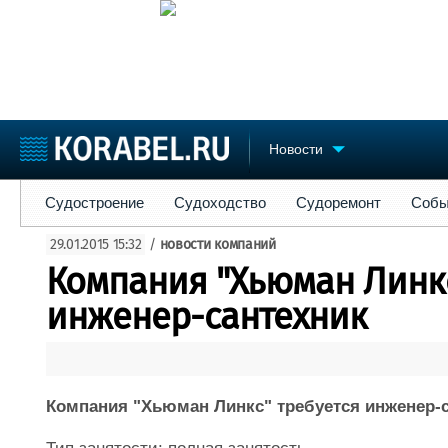
Новости
Судостроение
Судоходство
Судоремонт
События
Пре
Судостроение
Судоходство
Судоремонт
Собы
Судостроение
Торговая площадка
Конфере
29.01.2015 15:32
/
новости компаний
Пульс
Доска объявлений
Выставк
Компания "Хьюман Линкс
Новости
Продажа флота
Личност
Компании
Оборудование
Словарь
инженер-сантехник
Репутация
Изделия
Работа
Материалы
Крюинг
Услуги
Журнал
Компания "Хьюман Линкс" требуется инженер-
Реклама