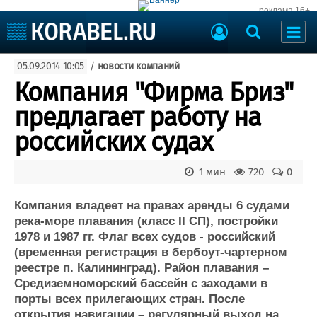
реклама 16+
Судостроение
05.09.2014 10:05
/
новости компаний
Судоходство
Судоремонт
Компания "Фирма Бриз"
События
Пресс-релизы
предлагает работу на
Порты
Рыболовство
российских судах
ВМФ
Образование
Яхты и катера
1 мин
720
0
Еще
Компания владеет на правах аренды 6 судами
Судостроение
Торговая площадка
река-море плавания (класс II СП), постройки
Пульс
Доска объявлений
1978 и 1987 гг. Флаг всех судов - российский
Новости
Продажа флота
(временная регистрация в бербоут-чартерном
Компании
Оборудование
реестре п. Калининград). Район плавания –
Репутация
Изделия
Средиземноморский бассейн с заходами в
Работа
Материалы
порты всех прилегающих стран. После
Крюинг
Услуги
открытия навигации – регулярный выход на