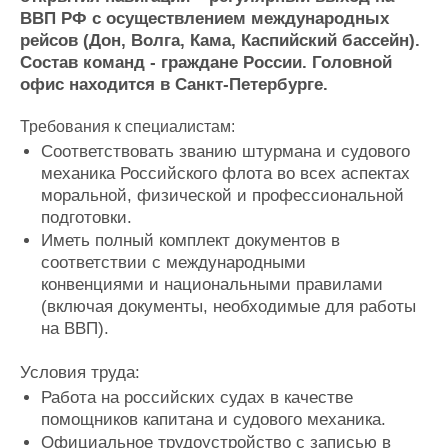
Журнал
ВВП РФ с осуществлением международных
рейсов (Дон, Волга, Кама, Каспийский бассейн).
Реклама
Состав команд - граждане России. Головной
офис находится в Санкт-Петербурге.
Конференции
Флот
Требования к специалистам:
Выставки и семинары
Галерея флота
Личности
Соответствовать званию штурмана и судового
Форум
механика Российского флота во всех аспектах
Словарь
Отзывы
моральной, физической и профессиональной
Все службы
подготовки.
Иметь полный комплект документов в
соответствии с международными
конвенциями и национальными правилами
(включая документы, необходимые для работы
на ВВП).
Условия труда:
Работа на российских судах в качестве
помощников капитана и судового механика.
Официальное трудоустройство с записью в