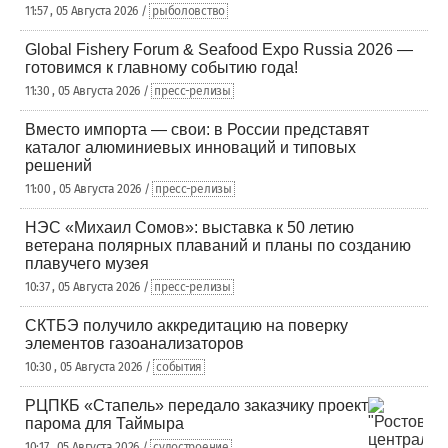
11:57 , 05 Августа 2026 /
рыболовство
Global Fishery Forum & Seafood Expo Russia 2026 —
готовимся к главному событию года!
11:30 , 05 Августа 2026 /
пресс-релизы
Вместо импорта — свои: в России представят
каталог алюминиевых инноваций и типовых
решений
11:00 , 05 Августа 2026 /
пресс-релизы
НЭС «Михаил Сомов»: выставка к 50 летию
ветерана полярных плаваний и планы по созданию
плавучего музея
10:37 , 05 Августа 2026 /
пресс-релизы
СКТБЭ получило аккредитацию на поверку
элементов газоанализаторов
10:30 , 05 Августа 2026 /
события
РЦПКБ «Стапель» передало заказчику проект
парома для Таймыра
10:17 , 05 Августа 2026 /
судостроение