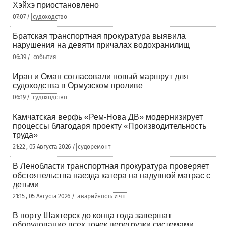
Хэйхэ приостановлено
07:07 /
судоходство
Братская транспортная прокуратура выявила
нарушения на девяти причалах водохранилищ
06:39 /
события
Иран и Оман согласовали новый маршрут для
судоходства в Ормузском проливе
06:19 /
судоходство
Камчатская верфь «Рем-Нова ДВ» модернизирует
процессы благодаря проекту «Производительность
труда»
21:22 , 05 Августа 2026 /
судоремонт
В Ленобласти транспортная прокуратура проверяет
обстоятельства наезда катера на надувной матрас с
детьми
21:15 , 05 Августа 2026 /
аварийность и чп
В порту Шахтерск до конца года завершат
оборудование всех точек перегрузки системами