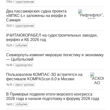
17:04 /
судостроение
Два пассажирских судна проекта
«МПКС-L» заложены на верфи в
Самаре
15:57 /
судостроение
#ЧИТАЮКОРАБЕЛ на судостроительных заводах,
верфях и КБ 2026 год
15:25 /
события
Севморпуть изменит мировую логистику и экономику
— Цыбульский
14:19 /
судоходство
Пользователи КОМПАС-3D встретятся на
фестивале KOMPAScon 6.0 в Москве
14:15 /
пресс-релизы
В Приморье подвели итоги морского конгресса
2026 года и начали подготовку к форуму 2028 года
14:02 /
события