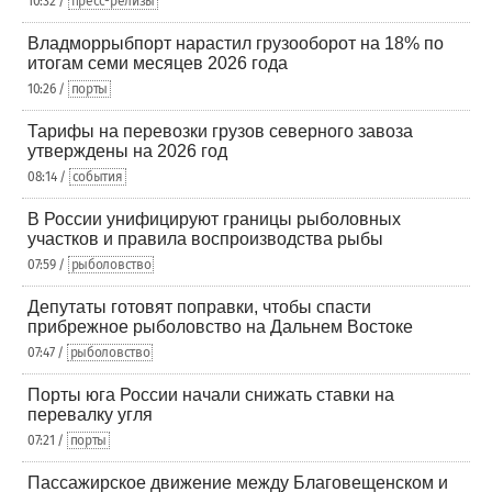
10:32 /
пресс-релизы
Владморрыбпорт нарастил грузооборот на 18% по
итогам семи месяцев 2026 года
10:26 /
порты
Тарифы на перевозки грузов северного завоза
утверждены на 2026 год
08:14 /
события
В России унифицируют границы рыболовных
участков и правила воспроизводства рыбы
07:59 /
рыболовство
Депутаты готовят поправки, чтобы спасти
прибрежное рыболовство на Дальнем Востоке
07:47 /
рыболовство
Порты юга России начали снижать ставки на
перевалку угля
07:21 /
порты
Пассажирское движение между Благовещенском и