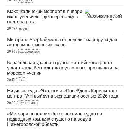
20:59 /
события
Махачкалинский морпорт в январе-
июле увеличил грузоперевалку в
полтора раза
20:45 /
порты
Минтранс Азербайджана определит маршруты для
автономных морских судов
20:30 /
судоходство
Корабельная ударная группа Балтийского флота
уничтожила беспилотники условного противника на
морском учении
20:15 /
вмф
Научные суда «Эколог» и «Посейдон» Карельского
центра РАН выйдут в экспедиции осенью 2026 года
20:00 /
судоремонт
«Метеор» пополнил флот: восьмое судно на
подводных крыльях спущено на воду в
Нижегородской области