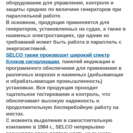
оборудование для управления, контроля и
Журнал
защиты средних по величине генераторов при
Реклама
параллельной работе.
В основном, продукция применяется для
генераторов, установленных на судах, а также в
Конференции
Флот
наземных электростанциях, где одним из
Выставки и семинары
Галерея флота
требований может быть работа в параллель с
Личности
Форум
энергосистемой.
Словарь
Отзывы
SELCO также производит широкий спектр
Все службы
блоков сигнализации
, панелей индикации и
программного обеспечения для применения в
различных морских и наземных (добывающая
и обрабатывающая промышленность)
установках. Вся продукция проходит
тщательное тестирование и контроль, что
обеспечивает высокую надежность и
продолжительную бесперебойную работу на
местах.
С момента выделения в самостоятельную
компанию в 1984 г., SELCO непрерывно