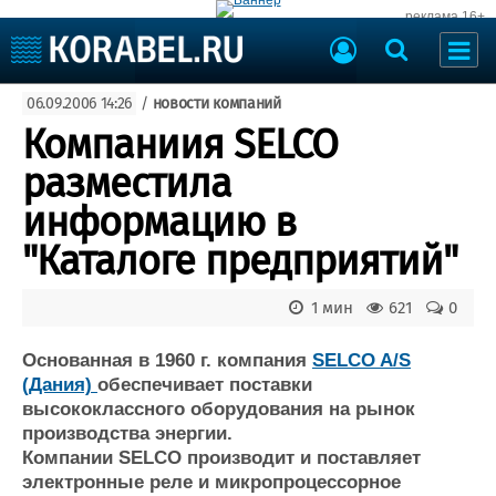
реклама 16+
Судостроение
06.09.2006 14:26
/
новости компаний
Судоходство
Судоремонт
Компаниия SELCO
События
Пресс-релизы
разместила
Порты
Рыболовство
информацию в
ВМФ
Образование
"Каталоге предприятий"
Яхты и катера
Еще
1 мин
621
0
Судостроение
Торговая площадка
Пульс
Доска объявлений
Основанная в 1960 г. компания
SELCO A/S
Новости
Продажа флота
(Дания)
обеспечивает поставки
высококлассного оборудования на рынок
Компании
Оборудование
производства энергии.
Репутация
Изделия
Компании SELCO производит и поставляет
Работа
Материалы
электронные реле и микропроцессорное
Крюинг
Услуги