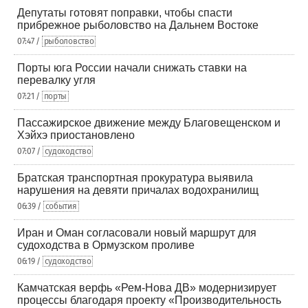
Депутаты готовят поправки, чтобы спасти
прибрежное рыболовство на Дальнем Востоке
07:47 /
рыболовство
Порты юга России начали снижать ставки на
перевалку угля
07:21 /
порты
Пассажирское движение между Благовещенском и
Хэйхэ приостановлено
07:07 /
судоходство
Братская транспортная прокуратура выявила
нарушения на девяти причалах водохранилищ
06:39 /
события
Иран и Оман согласовали новый маршрут для
судоходства в Ормузском проливе
06:19 /
судоходство
Камчатская верфь «Рем-Нова ДВ» модернизирует
процессы благодаря проекту «Производительность