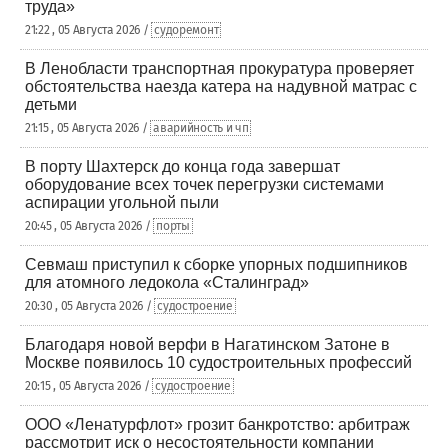
труда»
21:22 , 05 Августа 2026 /
судоремонт
В Ленобласти транспортная прокуратура проверяет
обстоятельства наезда катера на надувной матрас с
детьми
21:15 , 05 Августа 2026 /
аварийность и чп
В порту Шахтерск до конца года завершат
оборудование всех точек перегрузки системами
аспирации угольной пыли
20:45 , 05 Августа 2026 /
порты
Севмаш приступил к сборке упорных подшипников
для атомного ледокола «Сталинград»
20:30 , 05 Августа 2026 /
судостроение
Благодаря новой верфи в Нагатинском Затоне в
Москве появилось 10 судостроительных профессий
20:15 , 05 Августа 2026 /
судостроение
ООО «Ленатурфлот» грозит банкротство: арбитраж
рассмотрит иск о несостоятельности компании