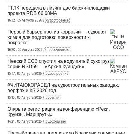
ГТЛК передала в лизинг две баржи-площадки
проекта RDB 66.68МА
16:32 , 05 Августа 2026 /
судостроение
Первый барьер против коррозии — судовая
химия для подготовки поверхности к
покраске
16:20 , 05 Августа 2026 /
пресс-релизы
Невский ССЗ спустил на воду пятый сухогруз
серии RSD59 — «Архип Куинджи»
15:47 , 05 Августа 2026 /
судостроение
#ЧИТАЮКОРАБЕЛ на судостроительных заводах,
верфях и КБ 2026 год
15:15 , 05 Августа 2026 /
события
Открыта регистрация на конференцию «Реки.
Круизы. Маршруты»
14:21 , 05 Августа 2026 /
судоходство
Росрыболовство предложило Бразилии совместные