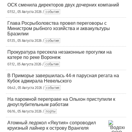
ОСК сменила директоров двух дочерних компаний
07:52 , 05 Августа 2026 /
события
Глава Росрыболовства провел переговоры с
Министром рыбного хозяйства и аквакультуры
Бразилии
07:35 , 05 Августа 2026 /
события
Прокуратура пресекла незаконные прогулки на
катере по реке Воронеж
07:12 , 05 Августа 2026 /
события
В Приморье завершилась 44-я парусная регата на
Кубок адмирала Невельского
06:43 , 05 Августа 2026 /
события
На паромной переправе на Ольхон приступили к
дноуглубительным работам
06:16 , 05 Августа 2026 /
порты
Атомный ледокол «Якутия» сопроводил
круизный лайнер к острову Врангеля