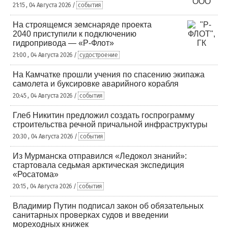
21:15 , 04 Августа 2026 /
события
На строящемся земснаряде проекта
2040 приступили к подключению
гидропривода — «Р-Флот»
21:00 , 04 Августа 2026 /
судостроение
На Камчатке прошли учения по спасению экипажа
самолета и буксировке аварийного корабля
20:45 , 04 Августа 2026 /
события
Глеб Никитин предложил создать госпрограмму
строительства речной причальной инфраструктуры
20:30 , 04 Августа 2026 /
события
Из Мурманска отправился «Ледокол знаний»:
стартовала седьмая арктическая экспедиция
«Росатома»
20:15 , 04 Августа 2026 /
события
Владимир Путин подписал закон об обязательных
санитарных проверках судов и введении
мореходных книжек