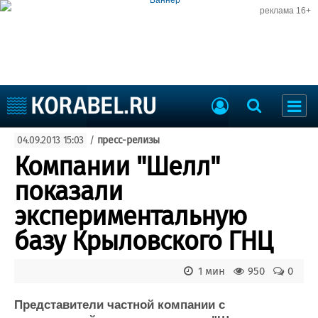
реклама 16+
Судостроение
04.09.2013 15:03
/
пресс-релизы
Судоходство
Судоремонт
Компании "Шелл"
События
Пресс-релизы
показали
Порты
Рыболовство
экспериментальную
ВМФ
Образование
базу Крыловского ГНЦ
Яхты и катера
Еще
1 мин
950
0
Судостроение
Торговая площадка
Пульс
Доска объявлений
Представители частной компании с