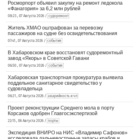
Росморпорт объявил закупку на ремонт ледокола
«Фанагория» за 6,2 млн рублей
08:23 , 07 Августа 2026 /
судоремонт
Житель ХМАО оштрафован за перевозку
пассажиров на судне без освидетельствования
07:41 , 07 Августа 2026 /
события
В Хабаровском крае восстановят судоремонтный
завод «Якорь» в Советской Гавани
06:50 , 07 Августа 2026 /
события
Хабаровская транспортная прокуратура выявила
поддельное санитарное свидетельство у
судовладельца
06:21 , 07 Августа 2026 /
аварийность и чп
Проект реконструкции Среднего мола в порту
Корсаков одобрен Главгосэкспертизой
22:15 , 06 Августа 2026 /
порты
Экспедиция ВНИРО на НИС «Владимир Сафонов»
исследовала дальневосточные запасы крабов и