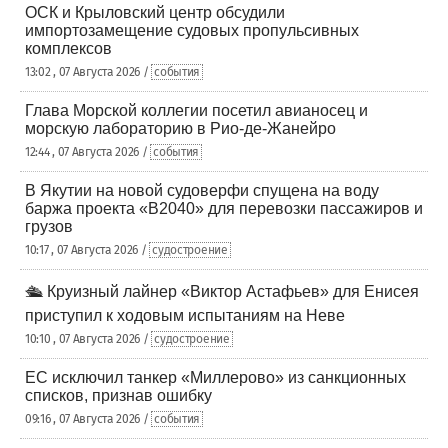
ОСК и Крыловский центр обсудили
импортозамещение судовых пропульсивных
комплексов
13:02 , 07 Августа 2026 /
события
Глава Морской коллегии посетил авианосец и
морскую лабораторию в Рио-де-Жанейро
12:44 , 07 Августа 2026 /
события
В Якутии на новой судоверфи спущена на воду
баржа проекта «В2040» для перевозки пассажиров и
грузов
10:17 , 07 Августа 2026 /
судостроение
🛳️ Круизный лайнер «Виктор Астафьев» для Енисея
приступил к ходовым испытаниям на Неве
10:10 , 07 Августа 2026 /
судостроение
ЕС исключил танкер «Миллерово» из санкционных
списков, признав ошибку
09:16 , 07 Августа 2026 /
события