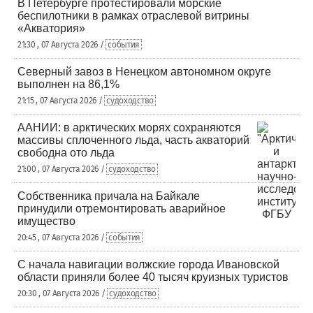
В Петербурге протестировали морские
беспилотники в рамках отраслевой витрины
«Акватория»
21:30 , 07 Августа 2026 /
события
Северный завоз в Ненецком автономном округе
выполнен на 86,1%
21:15 , 07 Августа 2026 /
судоходство
ААНИИ: в арктических морях сохраняются
массивы сплоченного льда, часть акваторий
свободна ото льда
21:00 , 07 Августа 2026 /
судоходство
Собственника причала на Байкале
принудили отремонтировать аварийное
имущество
20:45 , 07 Августа 2026 /
события
С начала навигации волжские города Ивановской
области приняли более 40 тысяч круизных туристов
20:30 , 07 Августа 2026 /
судоходство