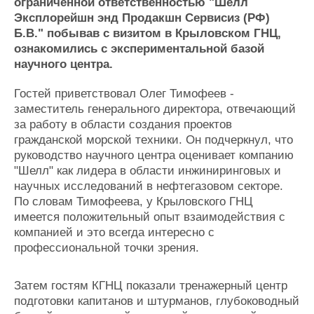
Новости
Продажа флота
ограниченной ответственностью "Шелл
Эксплорейшн энд Продакшн Сервисиз (РФ)
Компании
Оборудование
Б.В." побывав с визитом в Крыловском ГНЦ,
Репутация
Изделия
ознакомились с экспериментальной базой
Работа
Материалы
научного центра.
Крюинг
Услуги
Журнал
Гостей приветствовал Олег Тимофеев -
Реклама
заместитель генерального директора, отвечающий
за работу в области создания проектов
гражданской морской техники. Он подчеркнул, что
Конференции
Флот
руководство научного центра оценивает компанию
Выставки и семинары
Галерея флота
"Шелл" как лидера в области инжиниринговых и
Личности
Форум
научных исследований в нефтегазовом секторе.
Словарь
Отзывы
По словам Тимофеева, у Крыловского ГНЦ
Все службы
имеется положительный опыт взаимодействия с
компанией и это всегда интересно с
профессиональной точки зрения.
Затем гостям КГНЦ показали тренажерный центр
подготовки капитанов и штурманов, глубоководный