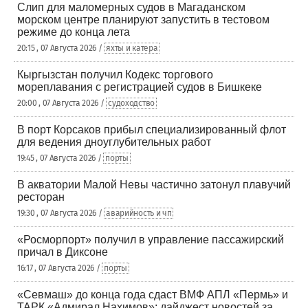
Слип для маломерных судов в Магаданском
морском центре планируют запустить в тестовом
режиме до конца лета
20:15 , 07 Августа 2026 /
яхты и катера
Кыргызстан получил Кодекс торгового
мореплавания с регистрацией судов в Бишкеке
20:00 , 07 Августа 2026 /
судоходство
В порт Корсаков прибыл специализированный флот
для ведения дноуглубительных работ
19:45 , 07 Августа 2026 /
порты
В акватории Малой Невы частично затонул плавучий
ресторан
19:30 , 07 Августа 2026 /
аварийность и чп
«Росморпорт» получил в управление пассажирский
причал в Диксоне
16:17 , 07 Августа 2026 /
порты
«Севмаш» до конца года сдаст ВМФ АПЛ «Пермь» и
ТАРК «Адмирал Нахимов»: дайджест новостей за