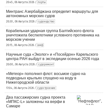
20:45 , 06 Августа 2026 /
порты
Минтранс Азербайджана определит маршруты для
автономных морских судов
20:30 , 06 Августа 2026 /
судоходство
Корабельная ударная группа Балтийского флота
уничтожила беспилотники условного противника на
морском учении
20:15 , 06 Августа 2026 /
вмф
Научные суда «Эколог» и «Посейдон» Карельского
центра РАН выйдут в экспедиции осенью 2026 года
20:00 , 06 Августа 2026 /
судоремонт
«Метеор» пополнил флот: восьмое судно на
подводных крыльях спущено на воду в
Нижегородской области
17:04 , 06 Августа 2026 /
судостроение
Два пассажирских судна проекта
«МПКС-L» заложены на верфи в
Самаре