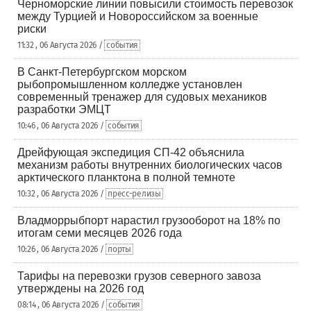
Черноморские линии повысили стоимость перевозок
между Турцией и Новороссийском за военные
риски
11:32 , 06 Августа 2026 /
события
В Санкт-Петербургском морском
рыбопромышленном колледже установлен
современный тренажер для судовых механиков
разработки ЭМЦТ
10:46 , 06 Августа 2026 /
события
Дрейфующая экспедиция СП-42 объяснила
механизм работы внутренних биологических часов
арктического планктона в полной темноте
10:32 , 06 Августа 2026 /
пресс-релизы
Владморрыбпорт нарастил грузооборот на 18% по
итогам семи месяцев 2026 года
10:26 , 06 Августа 2026 /
порты
Тарифы на перевозки грузов северного завоза
утверждены на 2026 год
08:14 , 06 Августа 2026 /
события