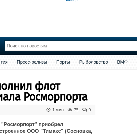
сс-релизы
Порты
Рыболовство
ВМФ
Образование
Яхт
тия
Пресс-релизы
Порты
Рыболовство
ВМФ
нции
Флот
и и семинары
Галерея флота
ополнил флот
и
Форум
Отзывы
иала Росморпорта
Все службы
1 мин
75
0
 "Росморпорт" приобрел
остроенное ООО "Тимакс" (Сосновка,