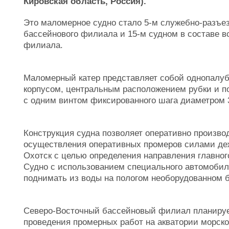
Кировская область, Россия).
Это маломерное судно стало 5-м служебно-разъе
бассейнового филиала и 15-м судном в составе в
филиала.
Маломерный катер представляет собой однопалу
корпусом, центральным расположением рубки и п
с одним винтом фиксированного шага диаметром 3
Конструкция судна позволяет оперативно произво
осуществления оперативных промеров силами де
Охотск с целью определения направления главног
Судно с использованием специального автомобиль
поднимать из воды на пологом необорудованном б
Северо-Восточный бассейновый филиал планирует
проведения промерных работ на акватории морског