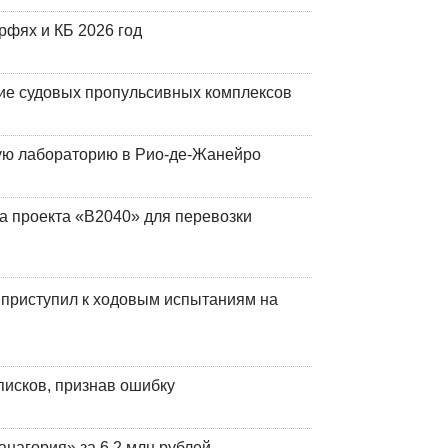
фях и КБ 2026 год
ие судовых пропульсивных комплексов
кую лабораторию в Рио-де-Жанейро
а проекта «В2040» для перевозки
 приступил к ходовым испытаниям на
писков, признав ошибку
анагория» за 6,2 млн рублей