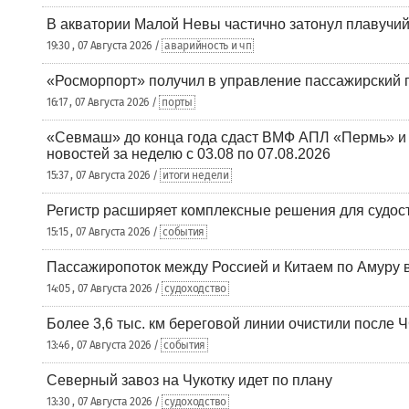
В акватории Малой Невы частично затонул плавучий
19:30 , 07 Августа 2026 /
аварийность и чп
«Росморпорт» получил в управление пассажирский 
16:17 , 07 Августа 2026 /
порты
«Севмаш» до конца года сдаст ВМФ АПЛ «Пермь» и
новостей за неделю с 03.08 по 07.08.2026
15:37 , 07 Августа 2026 /
итоги недели
Регистр расширяет комплексные решения для судо
15:15 , 07 Августа 2026 /
события
Пассажиропоток между Россией и Китаем по Амуру 
14:05 , 07 Августа 2026 /
судоходство
Более 3,6 тыс. км береговой линии очистили после 
13:46 , 07 Августа 2026 /
события
Северный завоз на Чукотку идет по плану
13:30 , 07 Августа 2026 /
судоходство