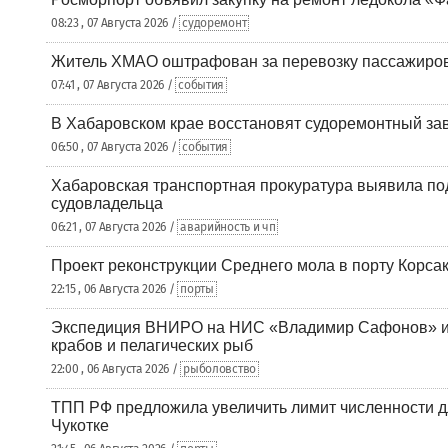
08:23 , 07 Августа 2026 /
судоремонт
Житель ХМАО оштрафован за перевозку пассажиров 
07:41 , 07 Августа 2026 /
события
В Хабаровском крае восстановят судоремонтный за
06:50 , 07 Августа 2026 /
события
Хабаровская транспортная прокуратура выявила по
судовладельца
06:21 , 07 Августа 2026 /
аварийность и чп
Проект реконструкции Среднего мола в порту Корса
22:15 , 06 Августа 2026 /
порты
Экспедиция ВНИРО на НИС «Владимир Сафонов» и
крабов и пелагических рыб
22:00 , 06 Августа 2026 /
рыболовство
ТПП РФ предложила увеличить лимит численности д
Чукотке