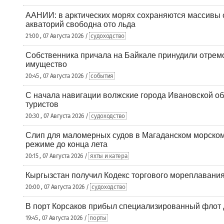
ААНИИ: в арктических морях сохраняются массивы с
акваторий свободна ото льда
21:00 , 07 Августа 2026 /
судоходство
Собственника причала на Байкале принудили отрем
имущество
20:45 , 07 Августа 2026 /
события
С начала навигации волжские города Ивановской об
туристов
20:30 , 07 Августа 2026 /
судоходство
Слип для маломерных судов в Магаданском морском 
режиме до конца лета
20:15 , 07 Августа 2026 /
яхты и катера
Кыргызстан получил Кодекс торгового мореплавания
20:00 , 07 Августа 2026 /
судоходство
В порт Корсаков прибыл специализированный флот 
19:45 , 07 Августа 2026 /
порты