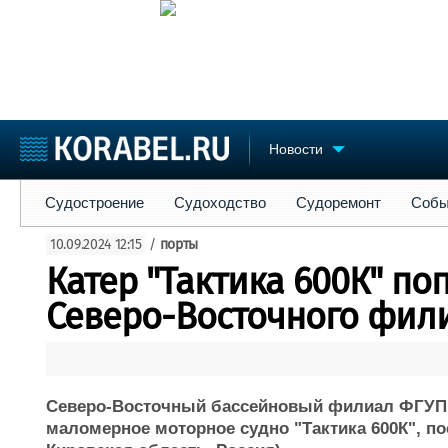
Новости
Судостроение
Судоходство
Судоремонт
События
Пре
Судостроение
Судоходство
Судоремонт
Собы
Судостроение
Торговая площадка
Конфере
10.09.2024 12:15
/
порты
Пульс
Доска объявлений
Выставк
Катер "Тактика 600К" п
Новости
Продажа флота
Личност
Компании
Оборудование
Словарь
Северо-Восточного фил
Репутация
Изделия
Работа
Материалы
Крюинг
Услуги
Журнал
Северо-Восточный бассейновый филиал ФГУП
Реклама
маломерное моторное судно "Тактика 600К", п