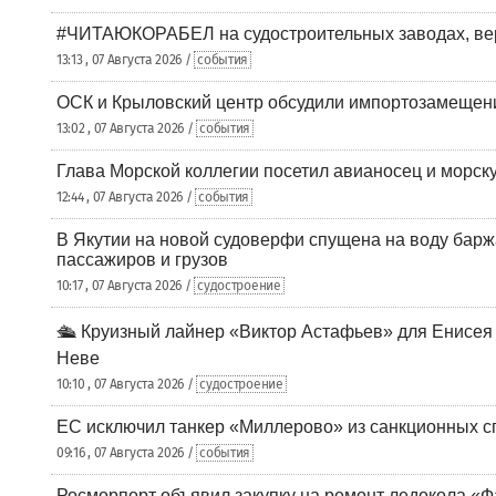
#ЧИТАЮКОРАБЕЛ на судостроительных заводах, вер
13:13 , 07 Августа 2026 /
события
ОСК и Крыловский центр обсудили импортозамещен
13:02 , 07 Августа 2026 /
события
Глава Морской коллегии посетил авианосец и морс
12:44 , 07 Августа 2026 /
события
В Якутии на новой судоверфи спущена на воду барж
пассажиров и грузов
10:17 , 07 Августа 2026 /
судостроение
🛳️ Круизный лайнер «Виктор Астафьев» для Енисея
Неве
10:10 , 07 Августа 2026 /
судостроение
ЕС исключил танкер «Миллерово» из санкционных с
09:16 , 07 Августа 2026 /
события
Росморпорт объявил закупку на ремонт ледокола «Ф