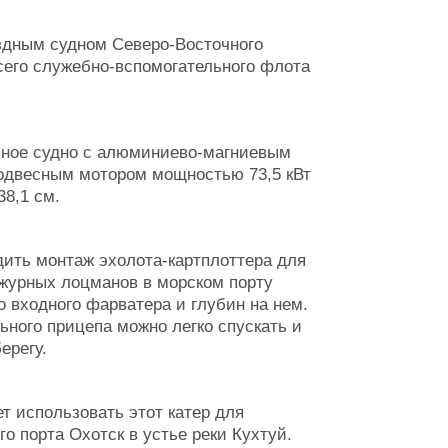
здным судном Северо-Восточного
сего служебно-вспомогательного флота
бное судно с алюминиево-магниевым
одвесным мотором мощностью 73,5 кВт
8,1 см.
дить монтаж эхолота-картплоттера для
журных лоцманов в морском порту
о входного фарватера и глубин на нем.
ного прицепа можно легко спускать и
ерегу.
 использовать этот катер для
о порта Охотск в устье реки Кухтуй.