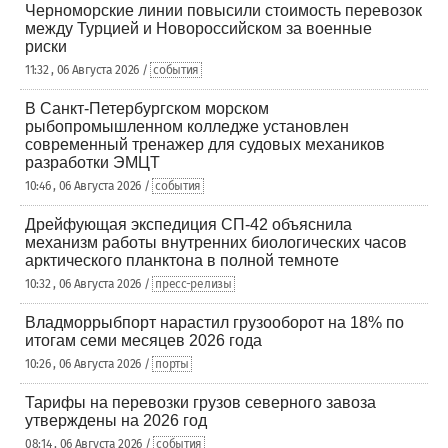
Черноморские линии повысили стоимость перевозок
между Турцией и Новороссийском за военные
риски
11:32 , 06 Августа 2026 /
события
В Санкт-Петербургском морском
рыбопромышленном колледже установлен
современный тренажер для судовых механиков
разработки ЭМЦТ
10:46 , 06 Августа 2026 /
события
Дрейфующая экспедиция СП-42 объяснила
механизм работы внутренних биологических часов
арктического планктона в полной темноте
10:32 , 06 Августа 2026 /
пресс-релизы
Владморрыбпорт нарастил грузооборот на 18% по
итогам семи месяцев 2026 года
10:26 , 06 Августа 2026 /
порты
Тарифы на перевозки грузов северного завоза
утверждены на 2026 год
08:14 , 06 Августа 2026 /
события