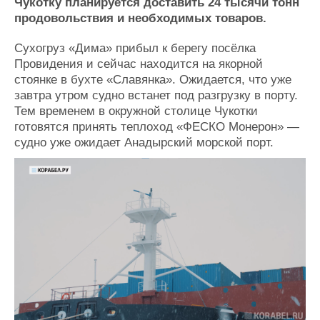
Новости
Продажа флота
Чукотку планируется доставить 24 тысячи тонн
продовольствия и необходимых товаров.
Компании
Оборудование
Репутация
Изделия
Сухогруз «Дима» прибыл к берегу посёлка
Работа
Материалы
Провидения и сейчас находится на якорной
Крюинг
Услуги
стоянке в бухте «Славянка». Ожидается, что уже
Журнал
завтра утром судно встанет под разгрузку в порту.
Реклама
Тем временем в окружной столице Чукотки
готовятся принять теплоход «ФЕСКО Монерон» —
судно уже ожидает Анадырский морской порт.
Конференции
Флот
Выставки и семинары
Галерея флота
Личности
Форум
Словарь
Отзывы
Все службы