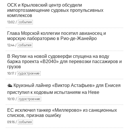
ОСК и Крыловский центр обсудили
импортозамещение судовых пропульсивных
комплексов
13:02 /
события
Глава Морской коллегии посетил авианосец и
морскую лабораторию в Рио-де-Жанейро
12:44 /
события
В Якутии на новой судоверфи спущена на воду
баржа проекта «В2040» для перевозки пассажиров и
грузов
10:17 /
судостроение
🛳️ Круизный лайнер «Виктор Астафьев» для Енисея
приступил к ходовым испытаниям на Неве
10:10 /
судостроение
ЕС исключил танкер «Миллерово» из санкционных
списков, признав ошибку
09:16 /
события