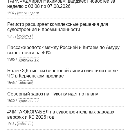
ТАРК «Адмирал Нахимов»: дайджест новостей за
неделю с 03.08 по 07.08.2026
15:37 /
итоги недели
Регистр расширяет комплексные решения для
судостроения и промышленности
15:15 /
события
Пассажиропоток между Россией и Китаем по Амуру
вырос почти на 40%
14:05 /
судоходство
Более 3,6 тыс. км береговой линии очистили после
ЧС в Керченском проливе
13:46 /
события
Северный завоз на Чукотку идет по плану
13:30 /
судоходство
#ЧИТАЮКОРАБЕЛ на судостроительных заводах,
верфях и КБ 2026 год
13:13 /
события