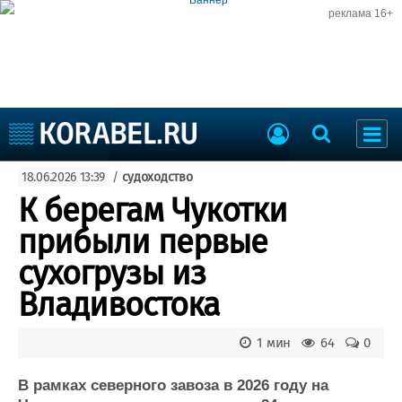
реклама 16+
Судостроение
18.06.2026 13:39
/
судоходство
Судоходство
Судоремонт
К берегам Чукотки
События
Пресс-релизы
прибыли первые
Порты
Рыболовство
сухогрузы из
ВМФ
Образование
Владивостока
Яхты и катера
Еще
1 мин
64
0
Судостроение
Торговая площадка
Пульс
Доска объявлений
В рамках северного завоза в 2026 году на