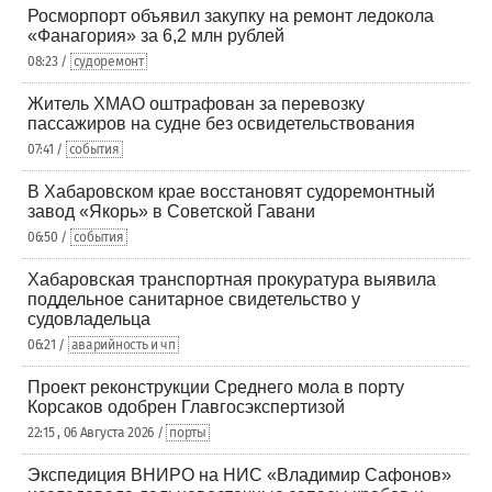
Росморпорт объявил закупку на ремонт ледокола
«Фанагория» за 6,2 млн рублей
08:23 /
судоремонт
Житель ХМАО оштрафован за перевозку
пассажиров на судне без освидетельствования
07:41 /
события
В Хабаровском крае восстановят судоремонтный
завод «Якорь» в Советской Гавани
06:50 /
события
Хабаровская транспортная прокуратура выявила
поддельное санитарное свидетельство у
судовладельца
06:21 /
аварийность и чп
Проект реконструкции Среднего мола в порту
Корсаков одобрен Главгосэкспертизой
22:15 , 06 Августа 2026 /
порты
Экспедиция ВНИРО на НИС «Владимир Сафонов»