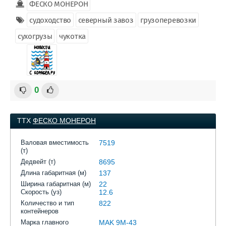
ФЕСКО МОНЕРОН
судоходство
северный завоз
грузоперевозки
сухогрузы
чукотка
0
ТТХ
ФЕСКО МОНЕРОН
Валовая вместимость
7519
(т)
Дедвейт (т)
8695
Длина габаритная (м)
137
Ширина габаритная (м)
22
Скорость (уз)
12.6
Количество и тип
822
контейнеров
Марка главного
MAK 9M-43