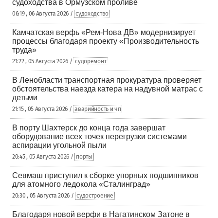
судоходства в Ормузском проливе
06:19 , 06 Августа 2026 /
судоходство
Камчатская верфь «Рем-Нова ДВ» модернизирует
процессы благодаря проекту «Производительность
труда»
21:22 , 05 Августа 2026 /
судоремонт
В Ленобласти транспортная прокуратура проверяет
обстоятельства наезда катера на надувной матрас с
детьми
21:15 , 05 Августа 2026 /
аварийность и чп
В порту Шахтерск до конца года завершат
оборудование всех точек перегрузки системами
аспирации угольной пыли
20:45 , 05 Августа 2026 /
порты
Севмаш приступил к сборке упорных подшипников
для атомного ледокола «Сталинград»
20:30 , 05 Августа 2026 /
судостроение
Благодаря новой верфи в Нагатинском Затоне в