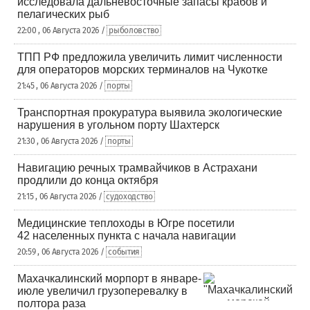
исследовала дальневосточные запасы крабов и
пелагических рыб
22:00 , 06 Августа 2026 /
рыболовство
ТПП РФ предложила увеличить лимит численности
для операторов морских терминалов на Чукотке
21:45 , 06 Августа 2026 /
порты
Транспортная прокуратура выявила экологические
нарушения в угольном порту Шахтерск
21:30 , 06 Августа 2026 /
порты
Навигацию речных трамвайчиков в Астрахани
продлили до конца октября
21:15 , 06 Августа 2026 /
судоходство
Медицинские теплоходы в Югре посетили
42 населенных пункта с начала навигации
20:59 , 06 Августа 2026 /
события
Махачкалинский морпорт в январе-
июле увеличил грузоперевалку в
полтора раза