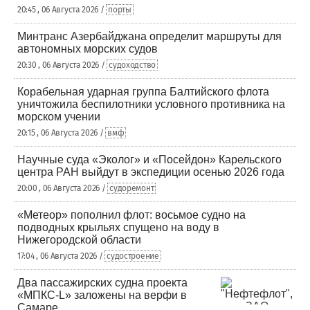
20:45 , 06 Августа 2026 /
порты
Минтранс Азербайджана определит маршруты для
автономных морских судов
20:30 , 06 Августа 2026 /
судоходство
Корабельная ударная группа Балтийского флота
уничтожила беспилотники условного противника на
морском учении
20:15 , 06 Августа 2026 /
вмф
Научные суда «Эколог» и «Посейдон» Карельского
центра РАН выйдут в экспедиции осенью 2026 года
20:00 , 06 Августа 2026 /
судоремонт
«Метеор» пополнил флот: восьмое судно на
подводных крыльях спущено на воду в
Нижегородской области
17:04 , 06 Августа 2026 /
судостроение
Два пассажирских судна проекта
«МПКС-L» заложены на верфи в
Самаре