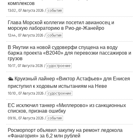
комплексов
13:02 , 07 Августа 2026 /
события
Глава Морской коллегии посетил авианосец и
морскую лабораторию в Рио-де-Жанейро
12:44 , 07 Августа 2026 /
события
В Якутии на новой судоверфи спущена на воду
баржа проекта «В2040» для перевозки пассажиров и
грузов
10:17 , 07 Августа 2026 /
судостроение
🛳️ Круизный лайнер «Виктор Астафьев» для Енисея
приступил к ходовым испытаниям на Неве
10:10 , 07 Августа 2026 /
судостроение
ЕС исключил танкер «Миллерово» из санкционных
списков, признав ошибку
09:16 , 07 Августа 2026 /
события
Росморпорт объявил закупку на ремонт ледокола
«Фанагория» за 6,2 млн рублей