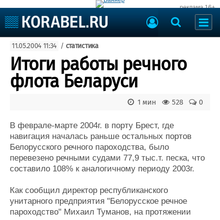
реклама 16+
Судостроение
11.05.2004 11:34
/
статистика
Судоходство
Судоремонт
Итоги работы речного
События
Пресс-релизы
флота Беларуси
Порты
Рыболовство
ВМФ
1 мин
528
0
Образование
Яхты и катера
Еще
В феврале-марте 2004г. в порту Брест, где
навигация началась раньше остальных портов
Судостроение
Торговая площадка
Белорусского речного пароходства, было
перевезено речными судами 77,9 тыс.т. песка, что
Пульс
Доска объявлений
составило 108% к аналогичному периоду 2003г.
Новости
Продажа флота
Компании
Оборудование
Как сообщил директор республиканского
Репутация
Изделия
унитарного предприятия "Белорусское речное
Работа
Материалы
пароходство" Михаил Туманов, на протяжении
Крюинг
Услуги