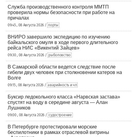
Служба производственного контроля ММТП
проверила нормы безопасности при работе на
причалах
09:45 , 08 Августа 2026 /
порты
ВНИРО завершило экспедицию по изучению
байкальского омуля в ходе первого длительного
рейса НИС «Викентий Зайцев»
09:30 , 08 Августа 2026 /
рыболовство
В Самарской области ведется следствие после
гибели двух человек при столкновении катеров на
Волге
09:15 , 08 Августа 2026 /
аварийность и чп
Буксир ледокольного класса «Нарвская застава»
спустят на воду в середине августа — Алан
Лушников
09:00 , 08 Августа 2026 /
судостроение
В Петербурге протестировали морские
беспилотники в рамках отраслевой витрины