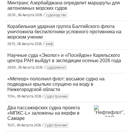
Минтранс Азербайджана определит маршруты для
автономных морских судов
20:30 , 06 Августа 2026 /
судоходство
Корабельная ударная группа Балтийского флота
уничтожила беспилотники условного противника на
морском учении
20:15 , 06 Августа 2026 /
вмф
Научные суда «Эколог» и «Посейдон» Карельского
центра РАН выйдут в экспедиции осенью 2026 года
20:00 , 06 Августа 2026 /
судоремонт
«Метеор» пополнил флот: восьмое судно на
подводных крыльях спущено на воду в
Нижегородской области
17:04 , 06 Августа 2026 /
судостроение
Два пассажирских судна проекта
«МПКС-L» заложены на верфи в
Самаре
15:57 , 06 Августа 2026 /
судостроение