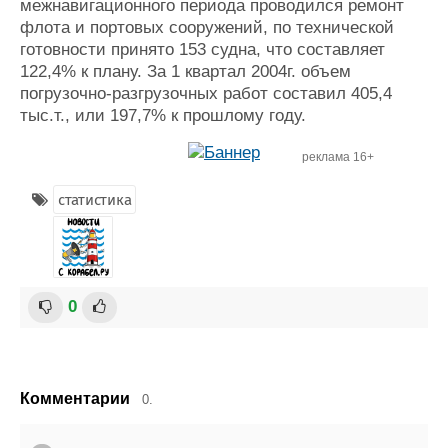
межнавигационного периода проводился ремонт
Журнал
флота и портовых сооружений, по технической
Реклама
готовности принято 153 судна, что составляет
122,4% к плану. За 1 квартал 2004г. объем
погрузочно-разгрузочных работ составил 405,4
Конференции
Флот
тыс.т., или 197,7% к прошлому году.
Выставки и семинары
Галерея флота
Личности
Форум
реклама 16+
Словарь
Отзывы
Все службы
статистика
0
Комментарии
0.