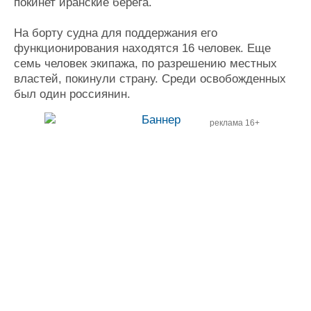
покинет иранские берега.
Журнал
Реклама
На борту судна для поддержания его
функционирования находятся 16 человек. Еще
семь человек экипажа, по разрешению местных
Конференции
Флот
властей, покинули страну. Среди освобожденных
Выставки и семинары
Галерея флота
был один россиянин.
Личности
Форум
Словарь
Отзывы
реклама 16+
Все службы