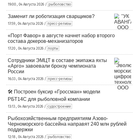
19:00 , 04 Августа 2026 /
рыболовство
Заменит ли роботизация сварщиков?
17:59 , 04 Августа 2026 /
пресс-релизы
«Порт Фавор» в августе начнет набор второго
состава докеров-механизаторов
17:20 , 04 Августа 2026 /
порты
Сотрудники ЭМЦТ в составе экипажа яхты
«Арго» завоевали бронзу чемпионата
России
16:33 , 04 Августа 2026 /
пресс-релизы
🛠️ Построен буксир «Гроссман» модели
РБТ14С для рыболовной компании
13:13 , 04 Августа 2026 /
судостроение
Рыбохозяйственным предприятиям Азово-
Черноморского бассейна направят 240 млн рублей
поддержки
12:18 , 04 Августа 2026 /
рыболовство