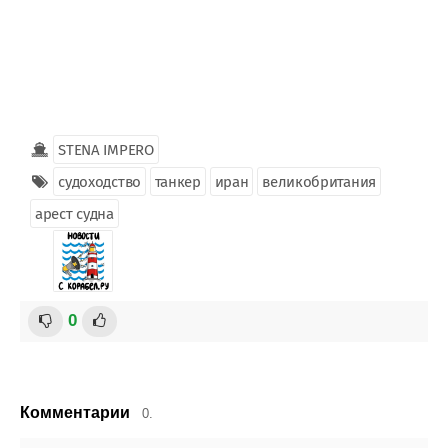
STENA IMPERO
судоходство
танкер
иран
великобритания
арест судна
0
Комментарии
0.