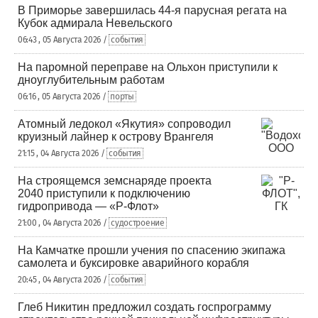
В Приморье завершилась 44-я парусная регата на
Кубок адмирала Невельского
06:43 , 05 Августа 2026 /
события
На паромной переправе на Ольхон приступили к
дноуглубительным работам
06:16 , 05 Августа 2026 /
порты
Атомный ледокол «Якутия» сопроводил
круизный лайнер к острову Врангеля
21:15 , 04 Августа 2026 /
события
На строящемся земснаряде проекта
2040 приступили к подключению
гидропривода — «Р-Флот»
21:00 , 04 Августа 2026 /
судостроение
На Камчатке прошли учения по спасению экипажа
самолета и буксировке аварийного корабля
20:45 , 04 Августа 2026 /
события
Глеб Никитин предложил создать госпрограмму