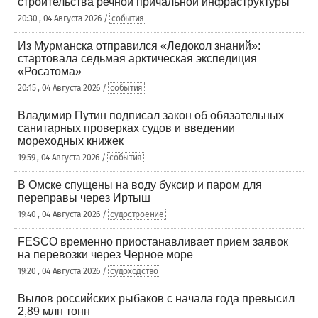
строительства речной причальной инфраструктуры
20:30 , 04 Августа 2026 /
события
Из Мурманска отправился «Ледокол знаний»:
стартовала седьмая арктическая экспедиция
«Росатома»
20:15 , 04 Августа 2026 /
события
Владимир Путин подписал закон об обязательных
санитарных проверках судов и введении
мореходных книжек
19:59 , 04 Августа 2026 /
события
В Омске спущены на воду буксир и паром для
переправы через Иртыш
19:40 , 04 Августа 2026 /
судостроение
FESCO временно приостанавливает прием заявок
на перевозки через Черное море
19:20 , 04 Августа 2026 /
судоходство
Вылов российских рыбаков с начала года превысил
2,89 млн тонн