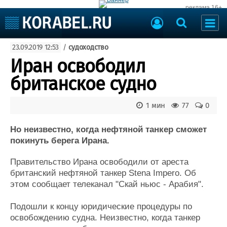
реклама 16+
Судостроение
23.09.2019 12:53
/
судоходство
Судоходство
Судоремонт
Иран освободил
События
Пресс-релизы
британское судно
Порты
Рыболовство
ВМФ
1 мин
77
0
Образование
Яхты и катера
Еще
Но неизвестно, когда нефтяной танкер сможет
покинуть берега Ирана.
Судостроение
Торговая площадка
Правительство Ирана освободили от ареста
Пульс
Доска объявлений
британский нефтяной танкер Stena Impero. Об
Новости
Продажа флота
этом сообщает телеканал "Скай ньюс - Арабия".
Компании
Оборудование
Репутация
Изделия
Подошли к концу юридические процедуры по
Работа
Материалы
освобождению судна. Неизвестно, когда танкер
Крюинг
Услуги