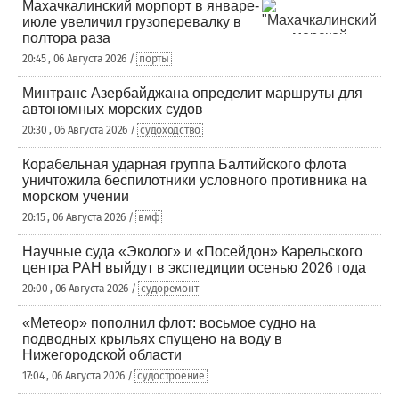
Махачкалинский морпорт в январе-
июле увеличил грузоперевалку в
полтора раза
20:45 , 06 Августа 2026 /
порты
Минтранс Азербайджана определит маршруты для
автономных морских судов
20:30 , 06 Августа 2026 /
судоходство
Корабельная ударная группа Балтийского флота
уничтожила беспилотники условного противника на
морском учении
20:15 , 06 Августа 2026 /
вмф
Научные суда «Эколог» и «Посейдон» Карельского
центра РАН выйдут в экспедиции осенью 2026 года
20:00 , 06 Августа 2026 /
судоремонт
«Метеор» пополнил флот: восьмое судно на
подводных крыльях спущено на воду в
Нижегородской области
17:04 , 06 Августа 2026 /
судостроение