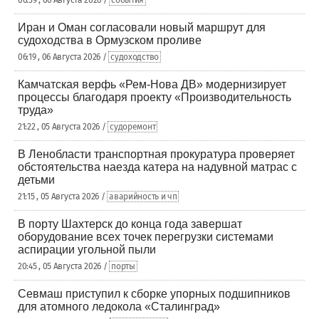
06:39 , 06 Августа 2026 /
события
Иран и Оман согласовали новый маршрут для
судоходства в Ормузском проливе
06:19 , 06 Августа 2026 /
судоходство
Камчатская верфь «Рем-Нова ДВ» модернизирует
процессы благодаря проекту «Производительность
труда»
21:22 , 05 Августа 2026 /
судоремонт
В Ленобласти транспортная прокуратура проверяет
обстоятельства наезда катера на надувной матрас с
детьми
21:15 , 05 Августа 2026 /
аварийность и чп
В порту Шахтерск до конца года завершат
оборудование всех точек перегрузки системами
аспирации угольной пыли
20:45 , 05 Августа 2026 /
порты
Севмаш приступил к сборке упорных подшипников
для атомного ледокола «Сталинград»