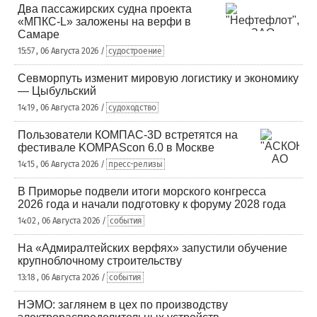
Два пассажирских судна проекта
«МПКС-L» заложены на верфи в
Самаре
15:57 , 06 Августа 2026 /
судостроение
Севморпуть изменит мировую логистику и экономику
— Цыбульский
14:19 , 06 Августа 2026 /
судоходство
Пользователи КОМПАС-3D встретятся на
фестивале KOMPAScon 6.0 в Москве
14:15 , 06 Августа 2026 /
пресс-релизы
В Приморье подвели итоги морского конгресса
2026 года и начали подготовку к форуму 2028 года
14:02 , 06 Августа 2026 /
события
На «Адмиралтейских верфях» запустили обучение
крупноблочному строительству
13:18 , 06 Августа 2026 /
события
НЭМО: заглянем в цех по производству