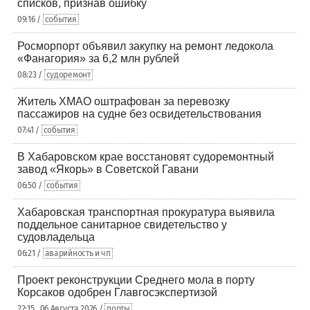
списков, признав ошибку
09:16 /
события
Росморпорт объявил закупку на ремонт ледокола
«Фанагория» за 6,2 млн рублей
08:23 /
судоремонт
Житель ХМАО оштрафован за перевозку
пассажиров на судне без освидетельствования
07:41 /
события
В Хабаровском крае восстановят судоремонтный
завод «Якорь» в Советской Гавани
06:50 /
события
Хабаровская транспортная прокуратура выявила
поддельное санитарное свидетельство у
судовладельца
06:21 /
аварийность и чп
Проект реконструкции Среднего мола в порту
Корсаков одобрен Главгосэкспертизой
22:15 , 06 Августа 2026 /
порты