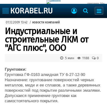
реклама 16+
Судостроение
01.12.2009 13:42
/
новости компаний
Судоходство
Судоремонт
Индустриальные и
События
Пресс-релизы
строительные ЛКМ от
Порты
Рыболовство
"АГС плюс", ООО
ВМФ
Образование
Яхты и катера
5 мин
1188
0
Еще
Грунтовки:
Судостроение
Торговая площадка
Грунтовка ГФ-0163 алкидная ТУ 6-27-12-90
Пульс
Доска объявлений
Назначение: грунтование поверхностей черных
Новости
Продажа флота
металлов, меди и ее сплавов, а также деревянных
Компании
Оборудование
поверхностей под покрытие различными эмалями.
Репутация
Изделия
Допускаеся применение грунтовки как
Работа
Материалы
самостоятельного покрытия.
Крюинг
Услуги