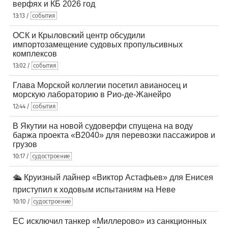
верфях и КБ 2026 год
13:13 /
события
ОСК и Крыловский центр обсудили
импортозамещение судовых пропульсивных
комплексов
13:02 /
события
Глава Морской коллегии посетил авианосец и
морскую лабораторию в Рио-де-Жанейро
12:44 /
события
В Якутии на новой судоверфи спущена на воду
баржа проекта «В2040» для перевозки пассажиров и
грузов
10:17 /
судостроение
🛳️ Круизный лайнер «Виктор Астафьев» для Енисея
приступил к ходовым испытаниям на Неве
10:10 /
судостроение
ЕС исключил танкер «Миллерово» из санкционных