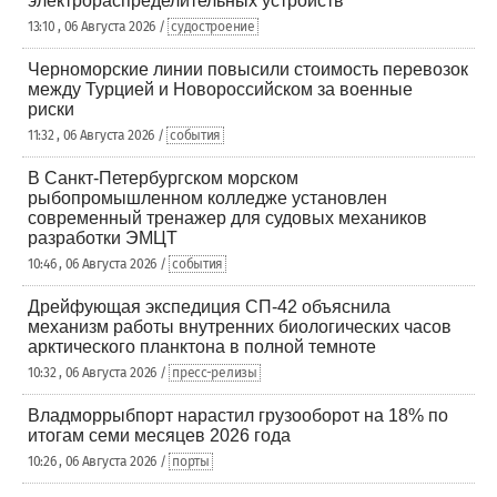
электрораспределительных устройств
13:10 , 06 Августа 2026 /
судостроение
Черноморские линии повысили стоимость перевозок
между Турцией и Новороссийском за военные
риски
11:32 , 06 Августа 2026 /
события
В Санкт-Петербургском морском
рыбопромышленном колледже установлен
современный тренажер для судовых механиков
разработки ЭМЦТ
10:46 , 06 Августа 2026 /
события
Дрейфующая экспедиция СП-42 объяснила
механизм работы внутренних биологических часов
арктического планктона в полной темноте
10:32 , 06 Августа 2026 /
пресс-релизы
Владморрыбпорт нарастил грузооборот на 18% по
итогам семи месяцев 2026 года
10:26 , 06 Августа 2026 /
порты