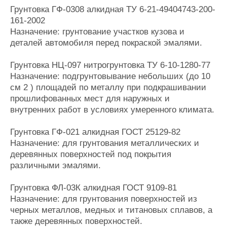
Журнал
Грунтовка ГФ-0308 алкидная ТУ 6-21-49404743-200-
161-2002
Реклама
Назначение: грунтование участков кузова и
деталей автомобиля перед покраской эмалями.
Конференции
Флот
Выставки и семинары
Галерея флота
Грунтовка НЦ-097 нитрогрунтовка ТУ 6-10-1280-77
Назначение: подгрунтовывание небольших (до 10
Личности
Форум
см 2 ) площадей по металлу при подкрашивании
Словарь
Отзывы
прошлифованных мест для наружных и
Все службы
внутренних работ в условиях умеренного климата.
Грунтовка ГФ-021 алкидная ГОСТ 25129-82
Назначение: для грунтования металлических и
деревянных поверхностей под покрытия
различными эмалями.
Грунтовка ФЛ-03К алкидная ГОСТ 9109-81
Назначение: для грунтования поверхностей из
черных металлов, медных и титановых сплавов, а
также деревянных поверхностей.