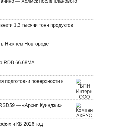
Ванино — Холмск после планового
везти 1,3 тысячи тонн продуктов
т в Нижнем Новгороде
та RDB 66.68МА
я подготовки поверхности к
и RSD59 — «Архип Куинджи»
фях и КБ 2026 год