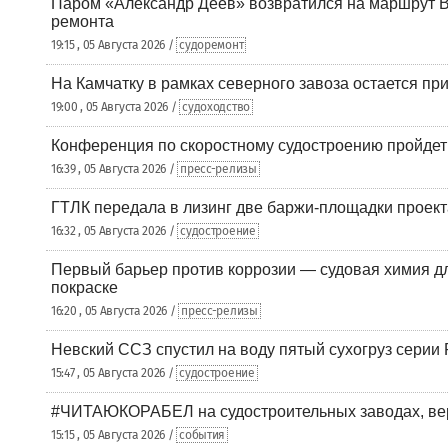
Паром «Александр Деев» возвратился на маршрут 
ремонта
19:15 , 05 Августа 2026 /
судоремонт
На Камчатку в рамках северного завоза остается при
19:00 , 05 Августа 2026 /
судоходство
Конференция по скоростному судостроению пройде
16:39 , 05 Августа 2026 /
пресс-релизы
ГТЛК передала в лизинг две баржи-площадки проек
16:32 , 05 Августа 2026 /
судостроение
Первый барьер против коррозии — судовая химия дл
покраске
16:20 , 05 Августа 2026 /
пресс-релизы
Невский ССЗ спустил на воду пятый сухогруз сери
15:47 , 05 Августа 2026 /
судостроение
#ЧИТАЮКОРАБЕЛ на судостроительных заводах, вер
15:15 , 05 Августа 2026 /
события