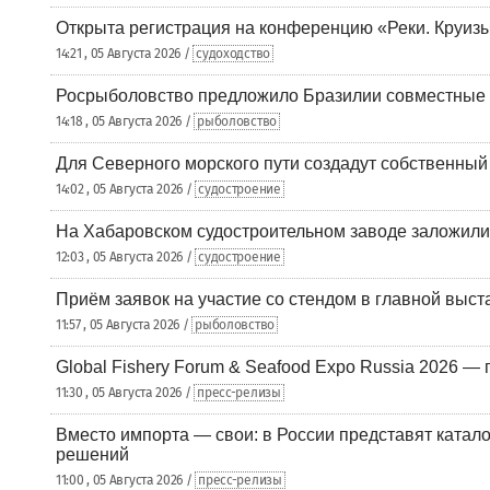
Открыта регистрация на конференцию «Реки. Круиз
14:21 , 05 Августа 2026 /
судоходство
Росрыболовство предложило Бразилии совместные п
14:18 , 05 Августа 2026 /
рыболовство
Для Северного морского пути создадут собственны
14:02 , 05 Августа 2026 /
судостроение
На Хабаровском судостроительном заводе заложили
12:03 , 05 Августа 2026 /
судостроение
Приём заявок на участие со стендом в главной выст
11:57 , 05 Августа 2026 /
рыболовство
Global Fishery Forum & Seafood Expo Russia 2026 — 
11:30 , 05 Августа 2026 /
пресс-релизы
Вместо импорта — свои: в России представят ката
решений
11:00 , 05 Августа 2026 /
пресс-релизы