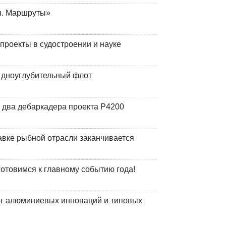
ы. Маршруты»
роекты в судостроении и науке
й дноуглубительный флот
 два дебаркадера проекта Р4200
авке рыбной отрасли заканчивается
готовимся к главному событию года!
лог алюминиевых инноваций и типовых