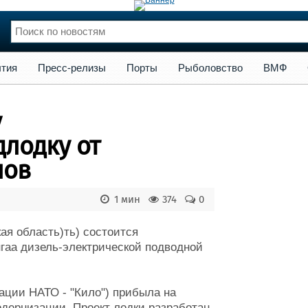
сс-релизы
Порты
Рыболовство
ВМФ
Образование
Яхт
тия
Пресс-релизы
Порты
Рыболовство
ВМФ
нции
Флот
и и семинары
Галерея флота
у
и
Форум
Отзывы
лодку от
Все службы
лов
1 мин
374
0
ая область)ть) состоится
гаа дизель-электрической подводной
ации НАТО - "Кило") прибыла на
модернизации. Проект лодки разработан