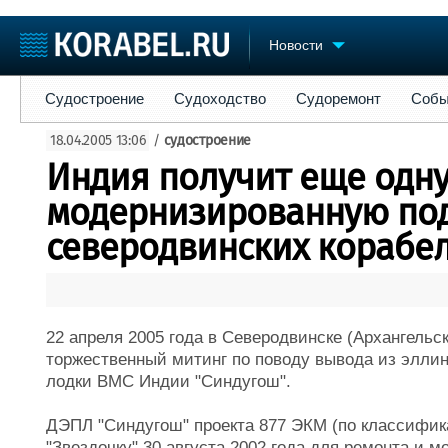
Новости
Судостроение
Судоходство
Судоремонт
События
Пре
Судостроение
Судоходство
Судоремонт
Собы
Судостроение
Торговая площадка
Конфере
18.04.2005 13:06
/
судостроение
Пульс
Доска объявлений
Выставк
Индия получит еще одн
Новости
Продажа флота
Личност
Компании
Оборудование
Словарь
модернизированную под
Репутация
Изделия
северодвинских корабе
Работа
Материалы
Крюинг
Услуги
Журнал
Реклама
22 апреля 2005 года в Северодвинске (Архангельск
торжественный митинг по поводу вывода из эллин
лодки ВМС Индии "Синдугош".
ДЭПЛ "Синдугош" проекта 877 ЭКМ (по классифик
"Звездочку" 30 августа 2002 года для ремонта и 