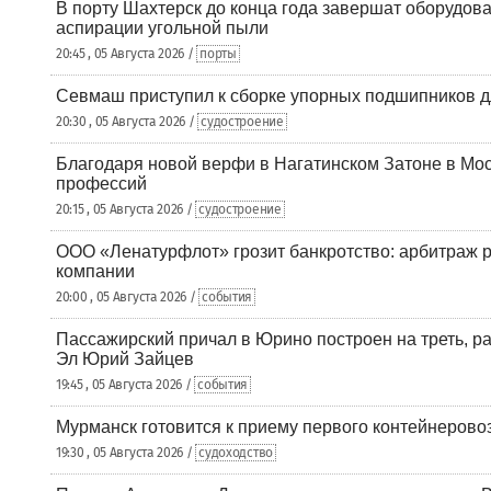
В порту Шахтерск до конца года завершат оборудова
аспирации угольной пыли
20:45 , 05 Августа 2026 /
порты
Севмаш приступил к сборке упорных подшипников д
20:30 , 05 Августа 2026 /
судостроение
Благодаря новой верфи в Нагатинском Затоне в Мос
профессий
20:15 , 05 Августа 2026 /
судостроение
ООО «Ленатурфлот» грозит банкротство: арбитраж р
компании
20:00 , 05 Августа 2026 /
события
Пассажирский причал в Юрино построен на треть, 
Эл Юрий Зайцев
19:45 , 05 Августа 2026 /
события
Мурманск готовится к приему первого контейнеровоз
19:30 , 05 Августа 2026 /
судоходство