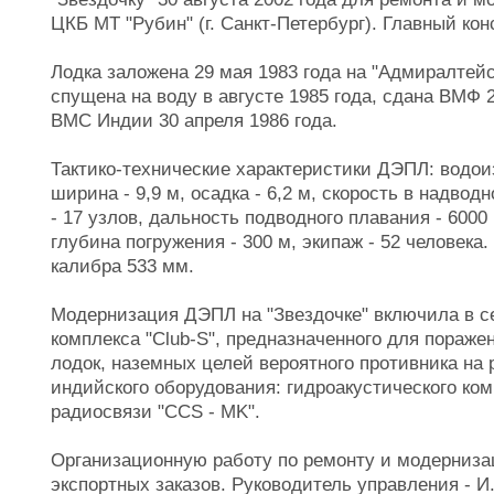
ЦКБ МТ "Рубин" (г. Санкт-Петербург). Главный ко
Лодка заложена 29 мая 1983 года на "Адмиралтейск
спущена на воду в августе 1985 года, сдана ВМФ 2
ВМС Индии 30 апреля 1986 года.
Тактико-технические характеристики ДЭПЛ: водоиз
ширина - 9,9 м, осадка - 6,2 м, скорость в надвод
- 17 узлов, дальность подводного плавания - 6000
глубина погружения - 300 м, экипаж - 52 человека
калибра 533 мм.
Модернизация ДЭПЛ на "Звездочке" включила в се
комплекса "Club-S", предназначенного для пораж
лодок, наземных целей вероятного противника на 
индийского оборудования: гидроакустического ко
радиосвязи "CCS - MK".
Организационную работу по ремонту и модерниза
экспортных заказов. Руководитель управления - И