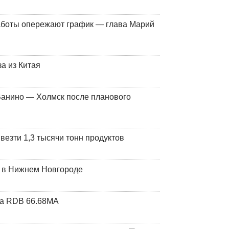
работы опережают график — глава Марий
а из Китая
Ванино — Холмск после планового
везти 1,3 тысячи тонн продуктов
т в Нижнем Новгороде
та RDB 66.68МА