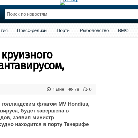
сс-релизы
Порты
Рыболовство
ВМФ
Образование
Яхт
тия
Пресс-релизы
Порты
Рыболовство
ВМФ
нции
Флот
и и семинары
Галерея флота
 круизного
и
Форум
Отзывы
антавирусом,
Все службы
1 мин
78
0
д голландским флагом MV Hondius,
вируса, будет завершена в
дов, заявил министр
судно находится в порту Тенерифе