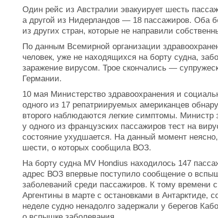
Один рейс из Австралии эвакуирует шесть пассаж
а другой из Нидерландов — 18 пассажиров. Оба б
из других стран, которые не направили собствен
По данным Всемирной организации здравоохранен
человек, уже не находящихся на борту судна, заб
заражение вирусом. Трое скончались — супружеск
Германии.
10 мая Министерство здравоохранения и социаль
одного из 17 репатриируемых американцев обнар
второго наблюдаются легкие симптомы. Министр 
у одного из французских пассажиров тест на виру
состояние ухудшается. На данный момент неясно,
шести, о которых сообщила ВОЗ.
На борту судна MV Hondius находилось 147 пассаж
адрес ВОЗ впервые поступило сообщение о вспы
заболеваний среди пассажиров. К тому времени с
Аргентины в марте с остановками в Антарктиде, 
неделе судно ненадолго задержали у берегов Кабо
о вспышке заболевания.