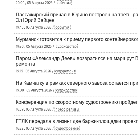
20:00 , 05 Августа 2026 /
события
Пассажирский причал в Юрино построен на треть, 
Эл Юрий Зайцев
19:45 , 05 Августа 2026 /
события
Мурманск готовится к приему первого контейнеровоз
19:30 , 05 Августа 2026 /
судоходство
Паром «Александр Деев» возвратился на маршрут 
ремонта
19:15 , 05 Августа 2026 /
судоремонт
На Камчатку в рамках северного завоза остается при
19:00 , 05 Августа 2026 /
судоходство
Конференция по скоростному судостроению пройде
16:39 , 05 Августа 2026 /
пресс-релизы
ГТЛК передала в лизинг две баржи-площадки проек
16:32 , 05 Августа 2026 /
судостроение