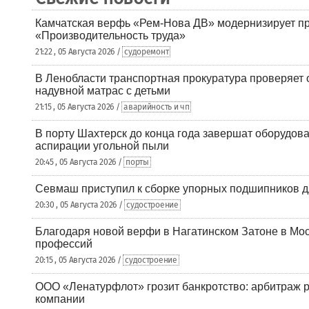
Камчатская верфь «Рем-Нова ДВ» модернизирует пр
«Производительность труда»
21:22 , 05 Августа 2026 /
судоремонт
В Ленобласти транспортная прокуратура проверяет 
надувной матрас с детьми
21:15 , 05 Августа 2026 /
аварийность и чп
В порту Шахтерск до конца года завершат оборудова
аспирации угольной пыли
20:45 , 05 Августа 2026 /
порты
Севмаш приступил к сборке упорных подшипников д
20:30 , 05 Августа 2026 /
судостроение
Благодаря новой верфи в Нагатинском Затоне в Мос
профессий
20:15 , 05 Августа 2026 /
судостроение
ООО «Ленатурфлот» грозит банкротство: арбитраж р
компании