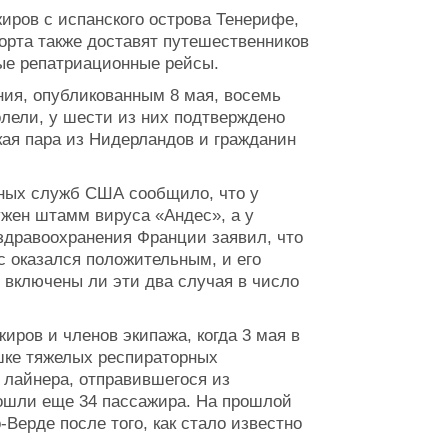
иров с испанского острова Тенерифе,
орта также доставят путешественников
ные репатриационные рейсы.
ия, опубликованным 8 мая, восемь
олели, у шести из них подтверждено
ая пара из Нидерландов и гражданин
ных служб США сообщило, что у
ужен штамм вируса «Андес», а у
здравоохранения Франции заявил, что
с оказался положительным, и его
 включены ли эти два случая в число
иров и членов экипажа, когда 3 мая в
шке тяжелых респираторных
 лайнера, отправившегося из
сошли еще 34 пассажира. На прошлой
-Верде после того, как стало известно