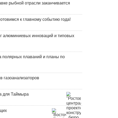
авке рыбной отрасли заканчивается
готовимся к главному событию года!
лог алюминиевых инноваций и типовых
а полярных плаваний и планы по
в газоанализаторов
а для Таймыра
ющих