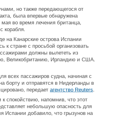
унами, но также передающегося от
нтакта, была впервые обнаружена
 мая во время лечения британца,
с корабля.
де на Канарские острова Испании
сь к стране с просьбой организовать
пассажирами должны вылететь из
ию, Великобританию, Ирландию и США.
ля всех пассажиров судна, начиная с
на борту и отправятся в Нидерланды в
ицировано, передает
агентство Reuters
.
 к спокойствию, напомнив, что этот
редставляет небольшую опасность для
я Испании добавило, что грызунов на