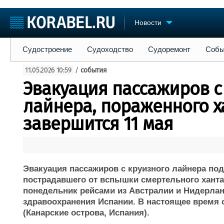
Новости
Судостроение
Судоходство
Судоремонт
События
Пре
Судостроение
Судоходство
Судоремонт
Собы
Судостроение
Торговая площадка
Конфере
11.05.2026 10:59
/
события
Пульс
Доска объявлений
Выставк
Эвакуация пассажиров с
Новости
Продажа флота
Личност
Компании
Оборудование
Словарь
лайнера, пораженного х
Репутация
Изделия
завершится 11 мая
Работа
Материалы
Крюинг
Услуги
Журнал
Реклама
Эвакуация пассажиров с круизного лайнера по
пострадавшего от вспышки смертельного ханта
понедельник рейсами из Австралии и Нидерлан
здравоохранения Испании. В настоящее время 
(Канарские острова, Испания).