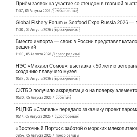
Приём заявок на участие со стендом в главной выст
11:57 , 05 Августа 2026 /
рыболовство
Global Fishery Forum & Seafood Expo Russia 2026 — 
11:30 , 05 Августа 2026 /
пресс-релизы
Вместо импорта — свои: в России представят ката
решений
11:00 , 05 Августа 2026 /
пресс-релизы
НЭС «Михаил Сомов»: выставка к 50 летию ветеран
созданию плавучего музея
10:37 , 05 Августа 2026 /
пресс-релизы
СКТБЭ получило аккредитацию на поверку элементо
10:30 , 05 Августа 2026 /
события
РЦПКБ «Стапель» передало заказчику проект паром
10:17 , 05 Августа 2026 /
судостроение
«Восточный Порт»: с заботой о морских млекопита
09:54 , 05 Августа 2026 /
пресс-релизы