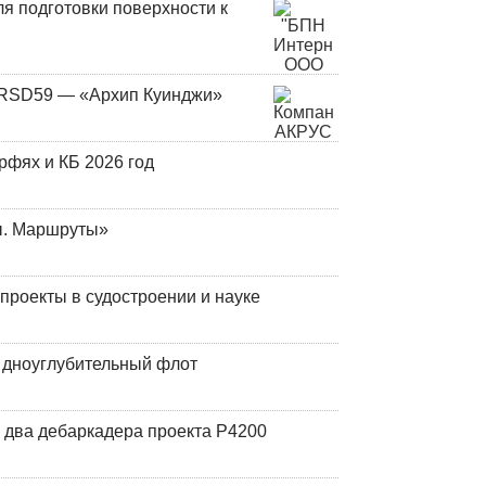
я подготовки поверхности к
и RSD59 — «Архип Куинджи»
фях и КБ 2026 год
ы. Маршруты»
роекты в судостроении и науке
й дноуглубительный флот
 два дебаркадера проекта Р4200