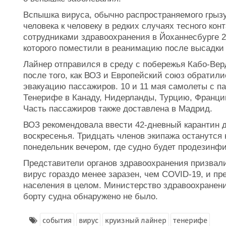
Вспышка вируса, обычно распространяемого грыз
человека к человеку в редких случаях тесного ко
сотрудниками здравоохранения в Йоханнесбурге 2
которого поместили в реанимацию после высадки 
Лайнер отправился в среду с побережья Кабо-Вер
после того, как ВОЗ и Европейский союз обратили
эвакуацию пассажиров. 10 и 11 мая самолеты с 
Тенерифе в Канаду, Нидерланды, Турцию, Франц
Часть пассажиров также доставлена в Мадрид.
ВОЗ рекомендовала ввести 42-дневный карантин д
воскресенья. Тридцать членов экипажа останутся 
понедельник вечером, где судно будет продезинф
Представители органов здравоохранения призвали
вирус гораздо менее заразен, чем COVID-19, и п
населения в целом. Министерство здравоохранени
борту судна обнаружено не было.
события
вирус
круизный лайнер
тенерифе