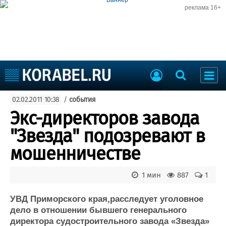
реклама 16+
Судостроение
02.02.2011 10:38
/
события
Судоходство
Судоремонт
Экс-директоров завода
События
Пресс-релизы
"Звезда" подозревают в
Порты
Рыболовство
мошенничестве
ВМФ
Образование
Яхты и катера
1 мин
887
1
Еще
УВД Приморского края,расследует уголовное
Судостроение
Торговая площадка
дело в отношении бывшего генерального
Пульс
Доска объявлений
директора судостроительного завода «Звезда»