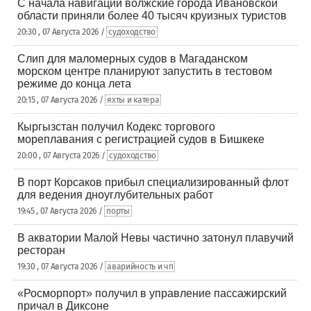
С начала навигации волжские города Ивановской
области приняли более 40 тысяч круизных туристов
20:30 , 07 Августа 2026 /
судоходство
Слип для маломерных судов в Магаданском
морском центре планируют запустить в тестовом
режиме до конца лета
20:15 , 07 Августа 2026 /
яхты и катера
Кыргызстан получил Кодекс торгового
мореплавания с регистрацией судов в Бишкеке
20:00 , 07 Августа 2026 /
судоходство
В порт Корсаков прибыл специализированный флот
для ведения дноуглубительных работ
19:45 , 07 Августа 2026 /
порты
В акватории Малой Невы частично затонул плавучий
ресторан
19:30 , 07 Августа 2026 /
аварийность и чп
«Росморпорт» получил в управление пассажирский
причал в Диксоне