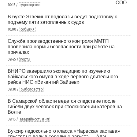
10:15 /
судоходство
В бухте Эгвекинот водолазы ведут подготовку к
подъему пяти затопленных судов
10:00 /
события
Служба производственного контроля ММТП
проверила нормы безопасности при работе на
причалах
09:45 /
порты
ВНИРО завершило экспедицию по изучению
байкальского омуля в ходе первого длительного
рейса НИС «Викентий Зайцев»
09:30 /
рыболовство
В Самарской области ведется следствие после
гибели двух человек при столкновении катеров на
Волге
09:15 /
аварийность и чп
Буксир ледокольного класса «Нарвская застава»
спустят на воду в середине августа — Алан