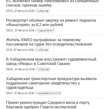
ЕС исключил танкер «Миллерово» из санкционных
списков, признав ошибку
09:16 , 07 Августа 2026 /
события
Росморпорт объявил закупку на ремонт ледокола
«Фанагория» за 6,2 млн рублей
08:23 , 07 Августа 2026 /
судоремонт
Житель ХМАО оштрафован за перевозку
пассажиров на судне без освидетельствования
07:41 , 07 Августа 2026 /
события
В Хабаровском крае восстановят судоремонтный
завод «Якорь» в Советской Гавани
06:50 , 07 Августа 2026 /
события
Хабаровская транспортная прокуратура выявила
поддельное санитарное свидетельство у
судовладельца
06:21 , 07 Августа 2026 /
аварийность и чп
Проект реконструкции Среднего мола в порту
Корсаков одобрен Главгосэкспертизой