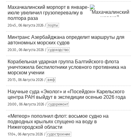
Махачкалинский морпорт в январе-
июле увеличил грузоперевалку в
полтора раза
20:45 , 06 Августа 2026 /
порты
Минтранс Азербайджана определит маршруты для
автономных морских судов
20:30 , 06 Августа 2026 /
судоходство
Корабельная ударная группа Балтийского флота
уничтожила беспилотники условного противника на
морском учении
20:15 , 06 Августа 2026 /
вмф
Научные суда «Эколог» и «Посейдон» Карельского
центра РАН выйдут в экспедиции осенью 2026 года
20:00 , 06 Августа 2026 /
судоремонт
«Метеор» пополнил флот: восьмое судно на
подводных крыльях спущено на воду в
Нижегородской области
17:04 , 06 Августа 2026 /
судостроение