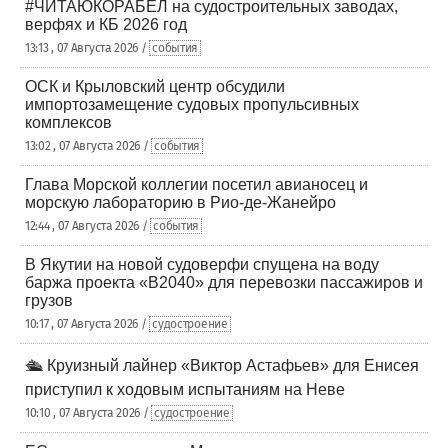
#ЧИТАЮКОРАБЕЛ на судостроительных заводах,
верфях и КБ 2026 год
13:13 , 07 Августа 2026 /
события
ОСК и Крыловский центр обсудили
импортозамещение судовых пропульсивных
комплексов
13:02 , 07 Августа 2026 /
события
Глава Морской коллегии посетил авианосец и
морскую лабораторию в Рио-де-Жанейро
12:44 , 07 Августа 2026 /
события
В Якутии на новой судоверфи спущена на воду
баржа проекта «В2040» для перевозки пассажиров и
грузов
10:17 , 07 Августа 2026 /
судостроение
🛳️ Круизный лайнер «Виктор Астафьев» для Енисея
приступил к ходовым испытаниям на Неве
10:10 , 07 Августа 2026 /
судостроение