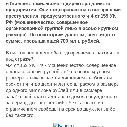
Новости
Продажа флота
и бывшего финансового директора данного
Компании
Оборудование
предприятия. Они подозреваются в совершении
Репутация
Изделия
преступления, предусмотренного ч.4 ст.159 УК
Работа
Материалы
РФ (мошенничество, совершенное
Крюинг
Услуги
организованной группой либо в особо крупном
Журнал
размере). По некоторым данным, речь идет о
сумме, превышающей 700 млн. рублей.
Реклама
В настоящее время оба подозреваемых находятся
Конференции
Флот
под стражей.
Ч.4 ст.159 УК РФ - Мошенничество, совершенное
Выставки и семинары
Галерея флота
организованной группой либо в особо крупном
Личности
Форум
размере, - наказывается лишением свободы на
Словарь
Отзывы
срок от пяти до десяти лет со штрафом в размере
Все службы
до одного миллиона рублей или в размере
заработной платы или иного дохода осужденного
за период до трех лет либо без такового и с
ограничением свободы на срок до двух лет либо
без такового.