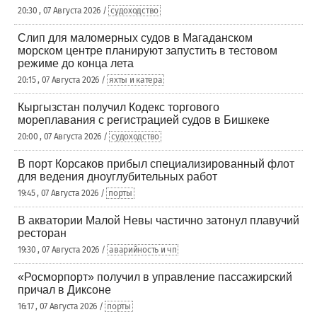
20:30 , 07 Августа 2026 /
судоходство
Слип для маломерных судов в Магаданском
морском центре планируют запустить в тестовом
режиме до конца лета
20:15 , 07 Августа 2026 /
яхты и катера
Кыргызстан получил Кодекс торгового
мореплавания с регистрацией судов в Бишкеке
20:00 , 07 Августа 2026 /
судоходство
В порт Корсаков прибыл специализированный флот
для ведения дноуглубительных работ
19:45 , 07 Августа 2026 /
порты
В акватории Малой Невы частично затонул плавучий
ресторан
19:30 , 07 Августа 2026 /
аварийность и чп
«Росморпорт» получил в управление пассажирский
причал в Диксоне
16:17 , 07 Августа 2026 /
порты