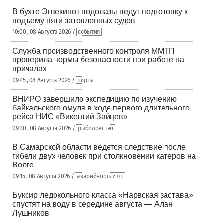
В бухте Эгвекинот водолазы ведут подготовку к
подъему пяти затопленных судов
10:00 , 08 Августа 2026 /
события
Служба производственного контроля ММТП
проверила нормы безопасности при работе на
причалах
09:45 , 08 Августа 2026 /
порты
ВНИРО завершило экспедицию по изучению
байкальского омуля в ходе первого длительного
рейса НИС «Викентий Зайцев»
09:30 , 08 Августа 2026 /
рыболовство
В Самарской области ведется следствие после
гибели двух человек при столкновении катеров на
Волге
09:15 , 08 Августа 2026 /
аварийность и чп
Буксир ледокольного класса «Нарвская застава»
спустят на воду в середине августа — Алан
Лушников