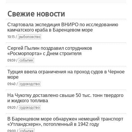
Свежие новости
Стартовала экспедиция ВНИРО по исследованию
камчатского краба в Баренцевом море
10:15 /
рыболовство
Сергей Пылин поздравил сотрудников
«Росморпорта» с Днем строителя
09:59 /
события
Турция ввела ограничения на проход судов в Черное
море
09:40 /
судоходство
На Чукотку доставлено свыше 50 тыс. тонн твердого
и жидкого топлива
09:20 /
судоходство
В Баренцевом море обнаружен немецкий транспорт
«Утландсхерн», потопленный в 1942 году
09:00 /
события