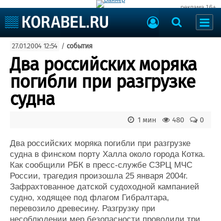
реклама 16+
Судостроение
27.01.2004 12:54
/
события
Судоходство
Судоремонт
Два российских моряка
События
Пресс-релизы
погибли при разгрузке
Порты
Рыболовство
судна
ВМФ
Образование
Яхты и катера
1 мин
480
0
Еще
Два российских моряка погибли при разгрузке
Судостроение
Торговая площадка
судна в финском порту Халла около города Котка.
Пульс
Доска объявлений
Как сообщили РБК в пресс-службе СЗРЦ МЧС
Новости
Продажа флота
России, трагедия произошла 25 января 2004г.
Компании
Оборудование
Зафрахтованное датской судоходной кампанией
Репутация
Изделия
судно, ходящее под флагом Гибралтара,
Работа
Материалы
перевозило древесину. Разгрузку при
Крюинг
Услуги
несоблюдении мер безопасности проводили три