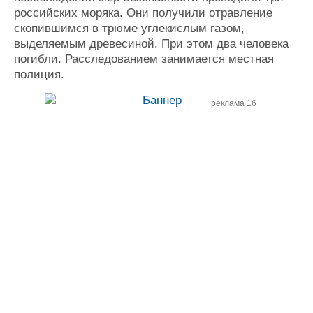
Журнал
российских моряка. Они получили отравление
скопившимся в трюме углекислым газом,
Реклама
выделяемым древесиной. При этом два человека
погибли. Расследованием занимается местная
Конференции
Флот
полиция.
Выставки и семинары
Галерея флота
реклама 16+
Личности
Форум
Словарь
Отзывы
Все службы