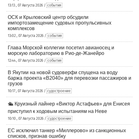
13:13 , 07 Августа 2026 /
события
ОСК и Крыловский центр обсудили
импортозамещение судовых пропульсивных
комплексов
13:02 , 07 Августа 2026 /
события
Глава Морской коллегии посетил авианосец и
морскую лабораторию в Рио-де-Жанейро
12:44 , 07 Августа 2026 /
события
В Якутии на новой судоверфи спущена на воду
баржа проекта «В2040» для перевозки пассажиров и
грузов
10:17 , 07 Августа 2026 /
судостроение
🛳️ Круизный лайнер «Виктор Астафьев» для Енисея
приступил к ходовым испытаниям на Неве
10:10 , 07 Августа 2026 /
судостроение
ЕС исключил танкер «Миллерово» из санкционных
списков, признав ошибку