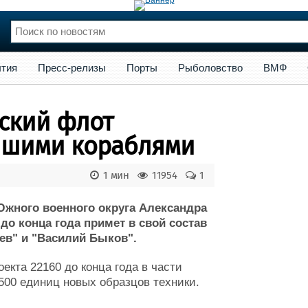
сс-релизы
Порты
Рыболовство
ВМФ
Образование
Яхт
тия
Пресс-релизы
Порты
Рыболовство
ВМФ
нции
Флот
и и семинары
Галерея флота
ский флот
и
Форум
Отзывы
йшими кораблями
Все службы
1 мин
11954
1
жного военного округа Александра
о конца года примет в свой состав
ев" и "Василий Быков".
екта 22160 до конца года в части
500 единиц новых образцов техники.