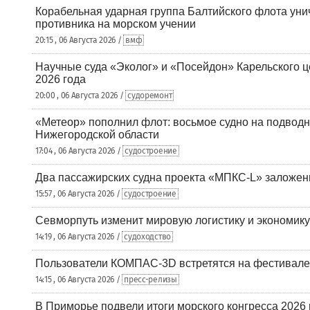
Корабельная ударная группа Балтийского флота уни
противника на морском учении
20:15 , 06 Августа 2026 /
вмф
Научные суда «Эколог» и «Посейдон» Карельского 
2026 года
20:00 , 06 Августа 2026 /
судоремонт
«Метеор» пополнил флот: восьмое судно на подводн
Нижегородской области
17:04 , 06 Августа 2026 /
судостроение
Два пассажирских судна проекта «МПКС-L» заложе
15:57 , 06 Августа 2026 /
судостроение
Севморпуть изменит мировую логистику и экономик
14:19 , 06 Августа 2026 /
судоходство
Пользователи КОМПАС-3D встретятся на фестивале
14:15 , 06 Августа 2026 /
пресс-релизы
В Приморье подвели итоги морского конгресса 2026 