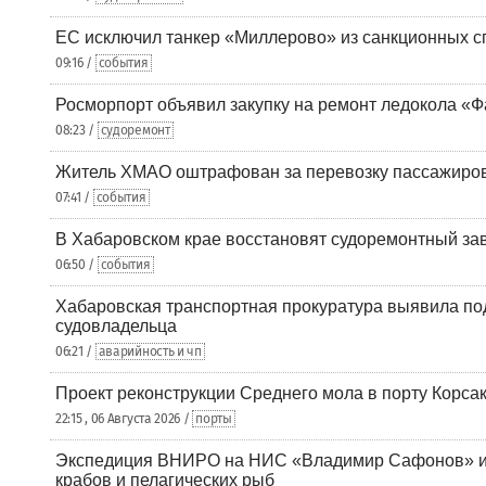
ЕС исключил танкер «Миллерово» из санкционных с
09:16 /
события
Росморпорт объявил закупку на ремонт ледокола «Ф
08:23 /
судоремонт
Житель ХМАО оштрафован за перевозку пассажиров 
07:41 /
события
В Хабаровском крае восстановят судоремонтный за
06:50 /
события
Хабаровская транспортная прокуратура выявила по
судовладельца
06:21 /
аварийность и чп
Проект реконструкции Среднего мола в порту Корса
22:15 , 06 Августа 2026 /
порты
Экспедиция ВНИРО на НИС «Владимир Сафонов» и
крабов и пелагических рыб