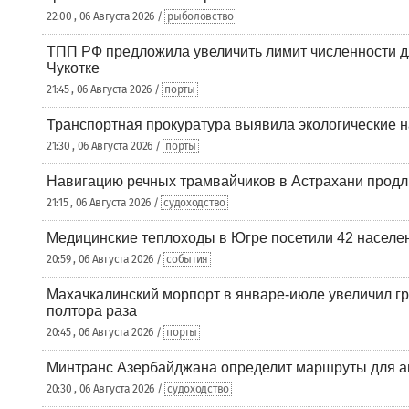
22:00 , 06 Августа 2026 /
рыболовство
ТПП РФ предложила увеличить лимит численности д
Чукотке
21:45 , 06 Августа 2026 /
порты
Транспортная прокуратура выявила экологические 
21:30 , 06 Августа 2026 /
порты
Навигацию речных трамвайчиков в Астрахани продл
21:15 , 06 Августа 2026 /
судоходство
Медицинские теплоходы в Югре посетили 42 населен
20:59 , 06 Августа 2026 /
события
Махачкалинский морпорт в январе-июле увеличил гр
полтора раза
20:45 , 06 Августа 2026 /
порты
Минтранс Азербайджана определит маршруты для а
20:30 , 06 Августа 2026 /
судоходство