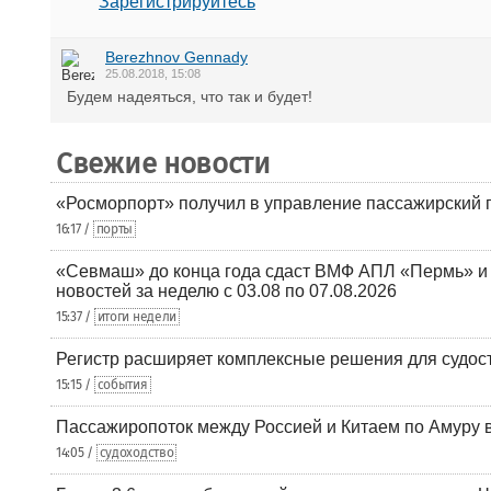
Зарегистрируйтесь
Berezhnov Gennady
25.08.2018, 15:08
Будем надеяться, что так и будет!
Свежие новости
«Росморпорт» получил в управление пассажирский 
16:17 /
порты
«Севмаш» до конца года сдаст ВМФ АПЛ «Пермь» и
новостей за неделю с 03.08 по 07.08.2026
15:37 /
итоги недели
Регистр расширяет комплексные решения для судо
15:15 /
события
Пассажиропоток между Россией и Китаем по Амуру 
14:05 /
судоходство