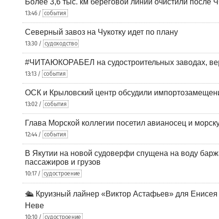
Более 3,6 тыс. км береговой линии очистили после 
13:46 /
события
Северный завоз на Чукотку идет по плану
13:30 /
судоходство
#ЧИТАЮКОРАБЕЛ на судостроительных заводах, вер
13:13 /
события
ОСК и Крыловский центр обсудили импортозамещен
13:02 /
события
Глава Морской коллегии посетил авианосец и морс
12:44 /
события
В Якутии на новой судоверфи спущена на воду барж
пассажиров и грузов
10:17 /
судостроение
🛳️ Круизный лайнер «Виктор Астафьев» для Енисея
Неве
10:10 /
судостроение