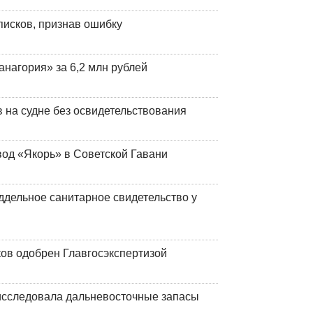
писков, признав ошибку
анагория» за 6,2 млн рублей
на судне без освидетельствования
вод «Якорь» в Советской Гавани
ддельное санитарное свидетельство у
ков одобрен Главгосэкспертизой
сследовала дальневосточные запасы