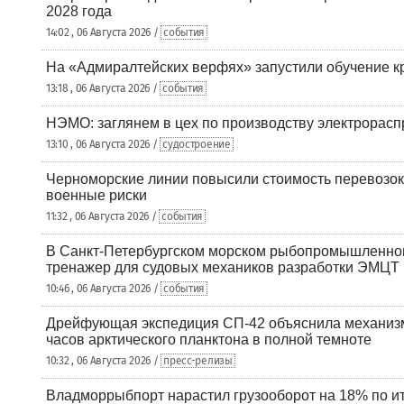
2028 года
14:02 , 06 Августа 2026 /
события
На «Адмиралтейских верфях» запустили обучение к
13:18 , 06 Августа 2026 /
события
НЭМО: заглянем в цех по производству электрорасп
13:10 , 06 Августа 2026 /
судостроение
Черноморские линии повысили стоимость перевозок
военные риски
11:32 , 06 Августа 2026 /
события
В Санкт-Петербургском морском рыбопромышленно
тренажер для судовых механиков разработки ЭМЦТ
10:46 , 06 Августа 2026 /
события
Дрейфующая экспедиция СП-42 объяснила механизм
часов арктического планктона в полной темноте
10:32 , 06 Августа 2026 /
пресс-релизы
Владморрыбпорт нарастил грузооборот на 18% по ит