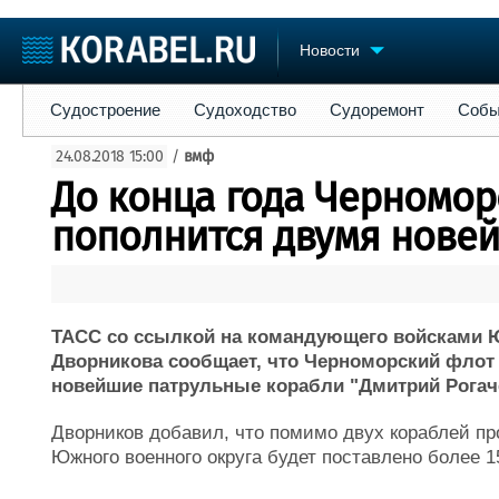
Новости
Судостроение
Судоходство
Судоремонт
События
Пре
Судостроение
Судоходство
Судоремонт
Собы
Судостроение
Торговая площадка
Конфере
24.08.2018 15:00
/
вмф
Пульс
Доска объявлений
Выставк
До конца года Черномор
Новости
Продажа флота
Личност
Компании
Оборудование
Словарь
пополнится двумя нове
Репутация
Изделия
Работа
Материалы
Крюинг
Услуги
Журнал
ТАСС со ссылкой на командующего войсками Ю
Реклама
Дворникова сообщает, что Черноморский флот д
новейшие патрульные корабли "Дмитрий Рогач
Дворников добавил, что помимо двух кораблей про
Южного военного округа будет поставлено более 1