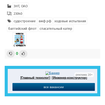
ЗНТ, ОАО
23040
судостроение
вмф рф
ходовые испытания
балтийский флот
спасательный катер
0
реклама 16+
[Главный технолог]
|
[Инженер-конструктор]
все вакансии