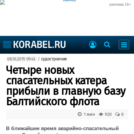
реклама 16+
Судостроение
08.10.2015 09:43
/
судостроение
Судоходство
Судоремонт
Четыре новых
События
Пресс-релизы
спасательных катера
Порты
Рыболовство
прибыли в главную базу
ВМФ
Образование
Балтийского флота
Яхты и катера
Еще
1 мин
920
0
Судостроение
Торговая площадка
Пульс
Доска объявлений
В ближайшее время аварийно-спасательный