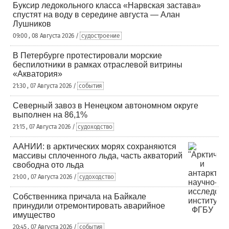
Буксир ледокольного класса «Нарвская застава»
спустят на воду в середине августа — Алан
Лушников
09:00 , 08 Августа 2026 /
судостроение
В Петербурге протестировали морские
беспилотники в рамках отраслевой витрины
«Акватория»
21:30 , 07 Августа 2026 /
события
Северный завоз в Ненецком автономном округе
выполнен на 86,1%
21:15 , 07 Августа 2026 /
судоходство
ААНИИ: в арктических морях сохраняются
массивы сплоченного льда, часть акваторий
свободна ото льда
21:00 , 07 Августа 2026 /
судоходство
Собственника причала на Байкале
принудили отремонтировать аварийное
имущество
20:45 , 07 Августа 2026 /
события