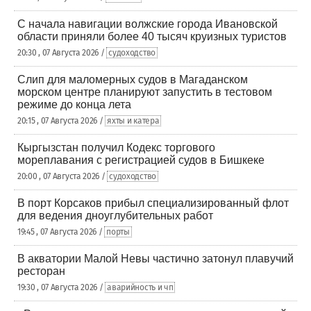
С начала навигации волжские города Ивановской
области приняли более 40 тысяч круизных туристов
20:30 , 07 Августа 2026 /
судоходство
Слип для маломерных судов в Магаданском
морском центре планируют запустить в тестовом
режиме до конца лета
20:15 , 07 Августа 2026 /
яхты и катера
Кыргызстан получил Кодекс торгового
мореплавания с регистрацией судов в Бишкеке
20:00 , 07 Августа 2026 /
судоходство
В порт Корсаков прибыл специализированный флот
для ведения дноуглубительных работ
19:45 , 07 Августа 2026 /
порты
В акватории Малой Невы частично затонул плавучий
ресторан
19:30 , 07 Августа 2026 /
аварийность и чп