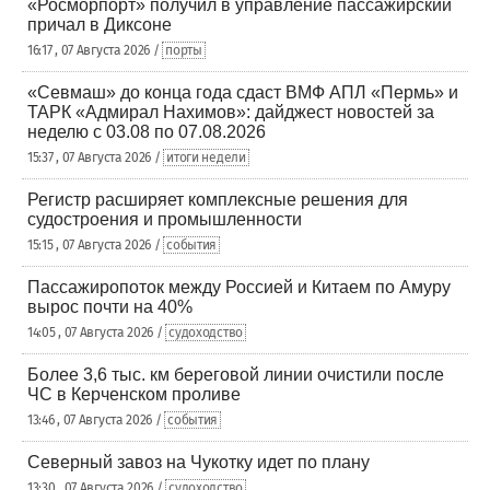
«Росморпорт» получил в управление пассажирский
причал в Диксоне
16:17 , 07 Августа 2026 /
порты
«Севмаш» до конца года сдаст ВМФ АПЛ «Пермь» и
ТАРК «Адмирал Нахимов»: дайджест новостей за
неделю с 03.08 по 07.08.2026
15:37 , 07 Августа 2026 /
итоги недели
Регистр расширяет комплексные решения для
судостроения и промышленности
15:15 , 07 Августа 2026 /
события
Пассажиропоток между Россией и Китаем по Амуру
вырос почти на 40%
14:05 , 07 Августа 2026 /
судоходство
Более 3,6 тыс. км береговой линии очистили после
ЧС в Керченском проливе
13:46 , 07 Августа 2026 /
события
Северный завоз на Чукотку идет по плану
13:30 , 07 Августа 2026 /
судоходство