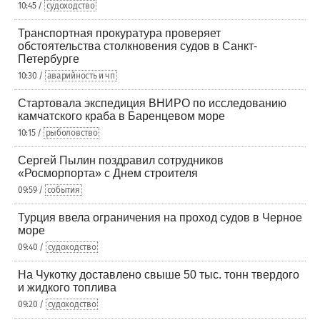
10:45 /
судоходство
Транспортная прокуратура проверяет
обстоятельства столкновения судов в Санкт-
Петербурге
10:30 /
аварийность и чп
Стартовала экспедиция ВНИРО по исследованию
камчатского краба в Баренцевом море
10:15 /
рыболовство
Сергей Пылин поздравил сотрудников
«Росморпорта» с Днем строителя
09:59 /
события
Турция ввела ограничения на проход судов в Черное
море
09:40 /
судоходство
На Чукотку доставлено свыше 50 тыс. тонн твердого
и жидкого топлива
09:20 /
судоходство