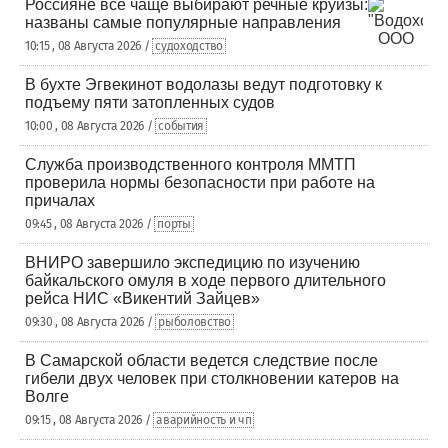
Россияне все чаще выбирают речные круизы:
названы самые популярные направления
10:15 , 08 Августа 2026 /
судоходство
В бухте Эгвекинот водолазы ведут подготовку к
подъему пяти затопленных судов
10:00 , 08 Августа 2026 /
события
Служба производственного контроля ММТП
проверила нормы безопасности при работе на
причалах
09:45 , 08 Августа 2026 /
порты
ВНИРО завершило экспедицию по изучению
байкальского омуля в ходе первого длительного
рейса НИС «Викентий Зайцев»
09:30 , 08 Августа 2026 /
рыболовство
В Самарской области ведется следствие после
гибели двух человек при столкновении катеров на
Волге
09:15 , 08 Августа 2026 /
аварийность и чп