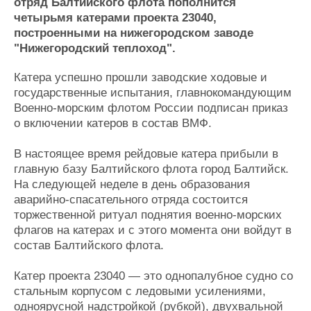
Новости
Продажа флота
отряд Балтийского флота пополнится
четырьмя катерами проекта 23040,
Компании
Оборудование
построенными на нижегородском заводе
Репутация
Изделия
"Нижегородский теплоход".
Работа
Материалы
Крюинг
Услуги
Катера успешно прошли заводские ходовые и
Журнал
государственные испытания, главнокомандующим
Реклама
Военно-морским флотом России подписан приказ
о включении катеров в состав ВМФ.
Конференции
Флот
В настоящее время рейдовые катера прибыли в
Выставки и семинары
Галерея флота
главную базу Балтийского флота город Балтийск.
Личности
Форум
На следующей неделе в день образования
Словарь
Отзывы
аварийно-спасательного отряда состоится
Все службы
торжественной ритуал поднятия военно-морских
флагов на катерах и с этого момента они войдут в
состав Балтийского флота.
Катер проекта 23040 — это однопалубное судно со
стальным корпусом с ледовыми усилениями,
одноярусной надстройкой (рубкой), двухвальной