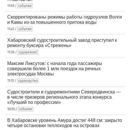
11:59 /
события
Скорректированы режимы работы гидроузлов Волги
и Камы из-за повышенного притока воды
11:45 /
события
Хабаровский судостроительный завод приступил к
ремонту буксира «Стрежень»
11:30 /
судоремонт
Максим Ликсутов: с начала года пассажиры
совершили более 1 млн поездок на речных
электросудах Москвы
11:15 /
судоходство
Судостроители и судоремонтники Северодвинска —
в числе призеров регионального этапа конкурса
«Лучший по профессии»
10:59 /
события
В Хабаровске уровень Амура достиг 448 см: закрыто
четыре остановки теплоходов на островах