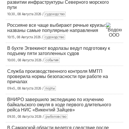
развитии инфраструктуры Северного морского
пути
10:30 , 08 Августа 2026 /
судоходство
Россияне все чаще выбирают речные круизы:
названы самые популярные направления
10:15 , 08 Августа 2026 /
судоходство
В бухте Эгвекинот водолазы ведут подготовку к
подъему пяти затопленных судов
10:00 , 08 Августа 2026 /
события
Служба производственного контроля ММТП
проверила нормы безопасности при работе на
причалах
09:45 , 08 Августа 2026 /
порты
ВНИРО завершило экспедицию по изучению
байкальского омуля в ходе первого длительного
рейса НИС «Викентий Зайцев»
09:30 , 08 Августа 2026 /
рыболовство
В Самарской области ведется следствие после