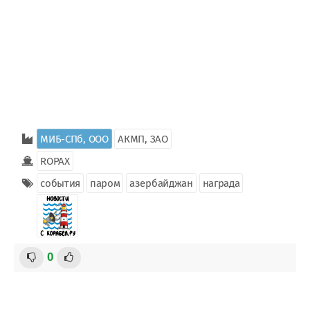
МИБ-СПб, ООО
АКМП, ЗАО
ROPAX
события
паром
азербайджан
награда
0