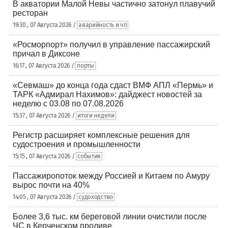
В акватории Малой Невы частично затонул плавучий
ресторан
19:30 , 07 Августа 2026 /
аварийность и чп
«Росморпорт» получил в управление пассажирский
причал в Диксоне
16:17 , 07 Августа 2026 /
порты
«Севмаш» до конца года сдаст ВМФ АПЛ «Пермь» и
ТАРК «Адмирал Нахимов»: дайджест новостей за
неделю с 03.08 по 07.08.2026
15:37 , 07 Августа 2026 /
итоги недели
Регистр расширяет комплексные решения для
судостроения и промышленности
15:15 , 07 Августа 2026 /
события
Пассажиропоток между Россией и Китаем по Амуру
вырос почти на 40%
14:05 , 07 Августа 2026 /
судоходство
Более 3,6 тыс. км береговой линии очистили после
ЧС в Керченском проливе