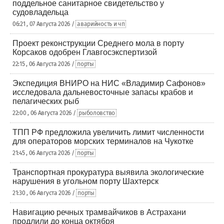
поддельное санитарное свидетельство у
судовладельца
06:21 , 07 Августа 2026 /
аварийность и чп
Проект реконструкции Среднего мола в порту
Корсаков одобрен Главгосэкспертизой
22:15 , 06 Августа 2026 /
порты
Экспедиция ВНИРО на НИС «Владимир Сафонов»
исследовала дальневосточные запасы крабов и
пелагических рыб
22:00 , 06 Августа 2026 /
рыболовство
ТПП РФ предложила увеличить лимит численности
для операторов морских терминалов на Чукотке
21:45 , 06 Августа 2026 /
порты
Транспортная прокуратура выявила экологические
нарушения в угольном порту Шахтерск
21:30 , 06 Августа 2026 /
порты
Навигацию речных трамвайчиков в Астрахани
продлили до конца октября