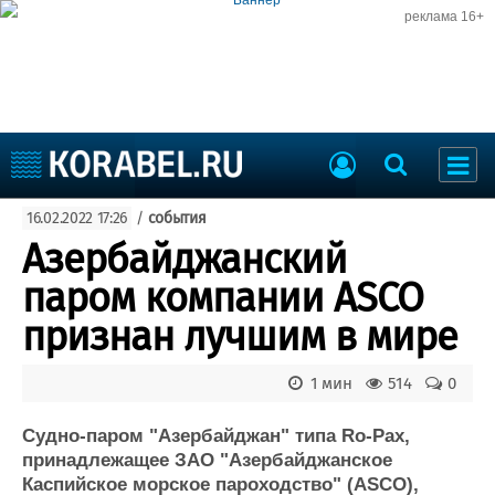
реклама 16+
Судостроение
16.02.2022 17:26
/
события
Судоходство
Судоремонт
Азербайджанский
События
Пресс-релизы
паром компании ASCO
Порты
Рыболовство
признан лучшим в мире
ВМФ
Образование
Яхты и катера
1 мин
514
0
Еще
Судно-паром "Азербайджан" типа Ro-Pax,
Судостроение
Торговая площадка
принадлежащее ЗАО "Азербайджанское
Пульс
Доска объявлений
Каспийское морское пароходство" (ASCO),