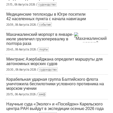
21:15 , 06 Августа 2026 /
судоходство
Медицинские теплоходы в Югре посетили
42 населенных пункта с начала навигации
20:59 , 06 Августа 2026 /
события
Махачкалинский морпорт в январе-
июле увеличил грузоперевалку в
полтора раза
20:45 , 06 Августа 2026 /
порты
Минтранс Азербайджана определит маршруты для
автономных морских судов
20:30 , 06 Августа 2026 /
судоходство
Корабельная ударная группа Балтийского флота
уничтожила беспилотники условного противника на
морском учении
20:15 , 06 Августа 2026 /
вмф
Научные суда «Эколог» и «Посейдон» Карельского
центра РАН выйдут в экспедиции осенью 2026 года