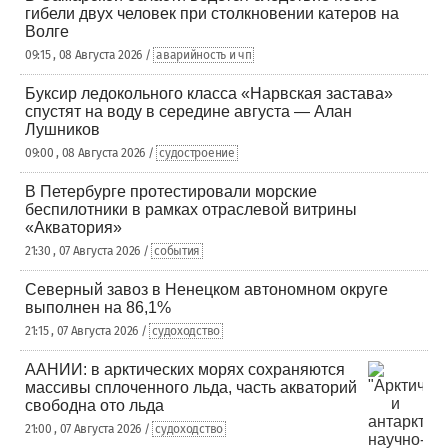
гибели двух человек при столкновении катеров на
Волге
09:15 , 08 Августа 2026 /
аварийность и чп
Буксир ледокольного класса «Нарвская застава»
спустят на воду в середине августа — Алан
Лушников
09:00 , 08 Августа 2026 /
судостроение
В Петербурге протестировали морские
беспилотники в рамках отраслевой витрины
«Акватория»
21:30 , 07 Августа 2026 /
события
Северный завоз в Ненецком автономном округе
выполнен на 86,1%
21:15 , 07 Августа 2026 /
судоходство
ААНИИ: в арктических морях сохраняются
массивы сплоченного льда, часть акваторий
свободна ото льда
21:00 , 07 Августа 2026 /
судоходство