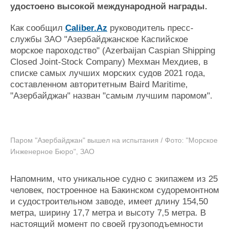
Новости
Продажа флота
удостоено высокой международной награды.
Компании
Оборудование
Репутация
Изделия
Как сообщил
Caliber
.
Az
руководитель пресс-
Работа
Материалы
службы ЗАО "Азербайджанское Каспийское
Крюинг
Услуги
морское пароходство" (Azerbaijan Caspian Shipping
Closed Joint-Stock Company) Мехман Мехдиев, в
Журнал
списке самых лучших морских судов 2021 года,
Реклама
составленном авторитетным Baird Maritime,
"Азербайджан" назван "самым лучшим паромом".
Конференции
Флот
Выставки и семинары
Галерея флота
Личности
Форум
Паром "Азербайджан" вышел на испытания / Фото: "Морское
Словарь
Отзывы
Инженерное Бюро", ЗАО
Все службы
Напомним, что уникальное судно с экипажем из 25
человек, построенное на Бакинском судоремонтном
и судостроительном заводе, имеет длину 154,50
метра, ширину 17,7 метра и высоту 7,5 метра. В
настоящий момент по своей грузоподъемности