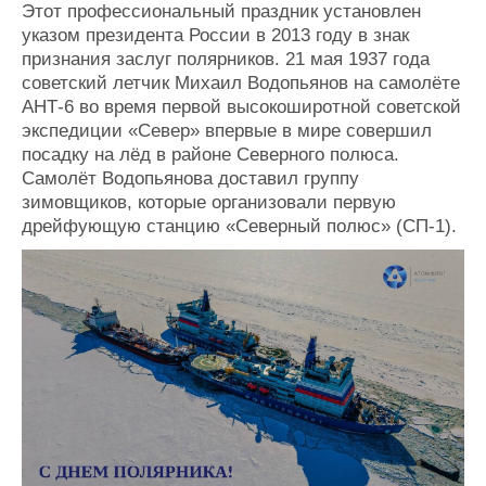
Новости
Продажа флота
Этот профессиональный праздник установлен
Компании
Оборудование
указом президента России в 2013 году в знак
Репутация
Изделия
признания заслуг полярников. 21 мая 1937 года
Работа
Материалы
советский летчик Михаил Водопьянов на самолёте
Крюинг
Услуги
АНТ-6 во время первой высокоширотной советской
экспедиции «Север» впервые в мире совершил
Журнал
посадку на лёд в районе Северного полюса.
Реклама
Самолёт Водопьянова доставил группу
зимовщиков, которые организовали первую
Конференции
Флот
дрейфующую станцию «Северный полюс» (СП-1).
Выставки и семинары
Галерея флота
Личности
Форум
Словарь
Отзывы
Все службы