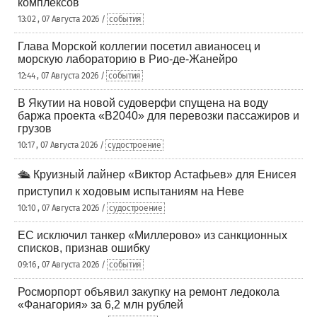
комплексов
13:02 , 07 Августа 2026 /
события
Глава Морской коллегии посетил авианосец и
морскую лабораторию в Рио-де-Жанейро
12:44 , 07 Августа 2026 /
события
В Якутии на новой судоверфи спущена на воду
баржа проекта «В2040» для перевозки пассажиров и
грузов
10:17 , 07 Августа 2026 /
судостроение
🛳️ Круизный лайнер «Виктор Астафьев» для Енисея
приступил к ходовым испытаниям на Неве
10:10 , 07 Августа 2026 /
судостроение
ЕС исключил танкер «Миллерово» из санкционных
списков, признав ошибку
09:16 , 07 Августа 2026 /
события
Росморпорт объявил закупку на ремонт ледокола
«Фанагория» за 6,2 млн рублей