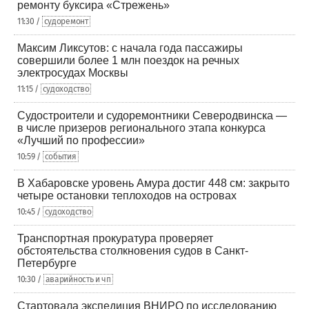
ремонту буксира «Стрежень»
11:30 /
судоремонт
Максим Ликсутов: с начала года пассажиры
совершили более 1 млн поездок на речных
электросудах Москвы
11:15 /
судоходство
Судостроители и судоремонтники Северодвинска —
в числе призеров регионального этапа конкурса
«Лучший по профессии»
10:59 /
события
В Хабаровске уровень Амура достиг 448 см: закрыто
четыре остановки теплоходов на островах
10:45 /
судоходство
Транспортная прокуратура проверяет
обстоятельства столкновения судов в Санкт-
Петербурге
10:30 /
аварийность и чп
Стартовала экспедиция ВНИРО по исследованию