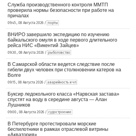
Служба производственного контроля ММТП
проверила нормы безопасности при работе на
причалах
09:45 , 08 Августа 2026 /
порты
ВНИРО завершило экспедицию по изучению
байкальского омуля в ходе первого длительного
рейса НИС «Викентий Зайцев»
09:30 , 08 Августа 2026 /
рыболовство
В Самарской области ведется следствие после
гибели двух человек при столкновении катеров на
Волге
09:15 , 08 Августа 2026 /
аварийность и чп
Буксир ледокольного класса «Нарвская застава»
спустят на воду в середине августа — Алан
Лушников
09:00 , 08 Августа 2026 /
судостроение
В Петербурге протестировали морские
беспилотники в рамках отраслевой витрины
«Акватория»