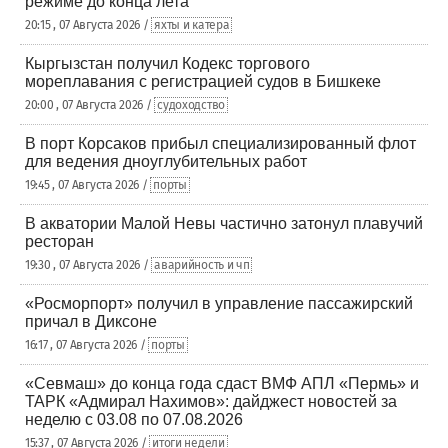
режиме до конца лета
20:15 , 07 Августа 2026 /
яхты и катера
Кыргызстан получил Кодекс торгового
мореплавания с регистрацией судов в Бишкеке
20:00 , 07 Августа 2026 /
судоходство
В порт Корсаков прибыл специализированный флот
для ведения дноуглубительных работ
19:45 , 07 Августа 2026 /
порты
В акватории Малой Невы частично затонул плавучий
ресторан
19:30 , 07 Августа 2026 /
аварийность и чп
«Росморпорт» получил в управление пассажирский
причал в Диксоне
16:17 , 07 Августа 2026 /
порты
«Севмаш» до конца года сдаст ВМФ АПЛ «Пермь» и
ТАРК «Адмирал Нахимов»: дайджест новостей за
неделю с 03.08 по 07.08.2026
15:37 , 07 Августа 2026 /
итоги недели