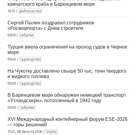
камчатского краба в Баренцевом море
10:15 /
рыболовство
Сергей Пылин поздравил сотрудников
«Росморпорта» с Днем строителя
09:59 /
события
Турция ввела ограничения на проход судов в Черное
море
09:40 /
судоходство
На Чукотку доставлено свыше 50 тыс. тонн твердого
и жидкого топлива
09:20 /
судоходство
В Баренцевом море обнаружен немецкий транспорт
«Утландсхерн», потопленный в 1942 году
09:00 /
события
XVI Международный контейнерный форум ESE-2026
— горы решений!
17:43 , 08 Августа 2026 /
порты