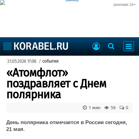
реклама 16+
Судостроение
21.05.2026 17:08
/
события
Судоходство
Судоремонт
«Атомфлот»
События
Пресс-релизы
поздравляет с Днем
Порты
Рыболовство
полярника
ВМФ
Образование
Яхты и катера
1 мин
56
0
Еще
День полярника отмечается в России сегодня,
Судостроение
Торговая площадка
21 мая.
Пульс
Доска объявлений