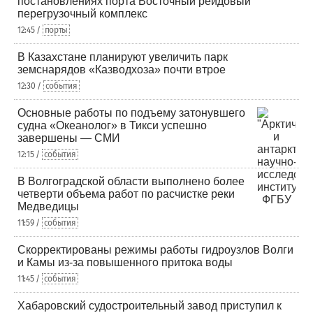
постановлениях порта Восточный рейдовый
перегрузочный комплекс
12:45 /
порты
В Казахстане планируют увеличить парк
земснарядов «Казводхоза» почти втрое
12:30 /
события
Основные работы по подъему затонувшего
судна «Океанолог» в Тикси успешно
завершены — СМИ
12:15 /
события
В Волгоградской области выполнено более
четверти объема работ по расчистке реки
Медведицы
11:59 /
события
Скорректированы режимы работы гидроузлов Волги
и Камы из-за повышенного притока воды
11:45 /
события
Хабаровский судостроительный завод приступил к