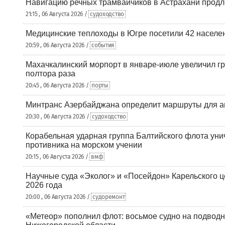
Навигацию речных трамвайчиков в Астрахани продл
21:15 , 06 Августа 2026 /
судоходство
Медицинские теплоходы в Югре посетили 42 населен
20:59 , 06 Августа 2026 /
события
Махачкалинский морпорт в январе-июле увеличил гр
полтора раза
20:45 , 06 Августа 2026 /
порты
Минтранс Азербайджана определит маршруты для а
20:30 , 06 Августа 2026 /
судоходство
Корабельная ударная группа Балтийского флота уни
противника на морском учении
20:15 , 06 Августа 2026 /
вмф
Научные суда «Эколог» и «Посейдон» Карельского 
2026 года
20:00 , 06 Августа 2026 /
судоремонт
«Метеор» пополнил флот: восьмое судно на подводн