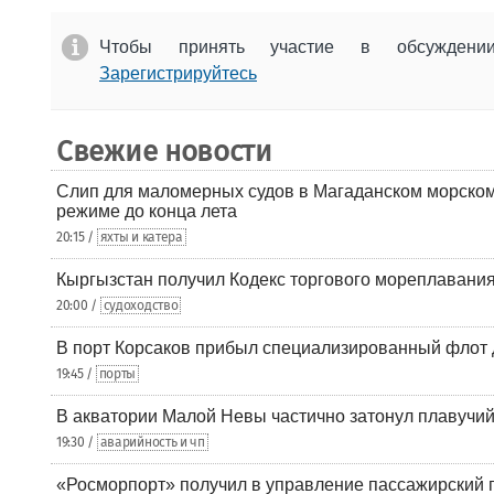
Чтобы принять участие в обсужден
Зарегистрируйтесь
Свежие новости
Слип для маломерных судов в Магаданском морском 
режиме до конца лета
20:15 /
яхты и катера
Кыргызстан получил Кодекс торгового мореплавания
20:00 /
судоходство
В порт Корсаков прибыл специализированный флот 
19:45 /
порты
В акватории Малой Невы частично затонул плавучий
19:30 /
аварийность и чп
«Росморпорт» получил в управление пассажирский 