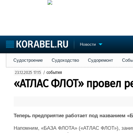
Новости
Судостроение
Судоходство
Судоремонт
События
Пре
Судостроение
Судоходство
Судоремонт
Собы
Судостроение
Торговая площадка
Конфере
23.12.2025 17:15
/
события
Пульс
Доска объявлений
Выставк
«АТЛАС ФЛОТ» провел р
Новости
Продажа флота
Личност
Компании
Оборудование
Словарь
Репутация
Изделия
Работа
Материалы
Крюинг
Услуги
Теперь предприятие работает под названием 
Журнал
Реклама
Напомним, «БАЗА ФЛОТА» («АТЛАС ФЛОТ»), заним