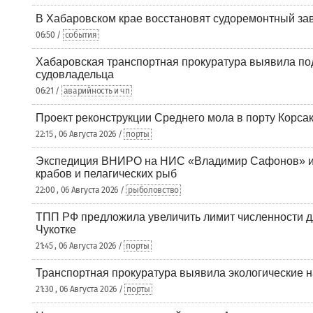
В Хабаровском крае восстановят судоремонтный за
06:50 /
события
Хабаровская транспортная прокуратура выявила по
судовладельца
06:21 /
аварийность и чп
Проект реконструкции Среднего мола в порту Корса
22:15 , 06 Августа 2026 /
порты
Экспедиция ВНИРО на НИС «Владимир Сафонов» и
крабов и пелагических рыб
22:00 , 06 Августа 2026 /
рыболовство
ТПП РФ предложила увеличить лимит численности д
Чукотке
21:45 , 06 Августа 2026 /
порты
Транспортная прокуратура выявила экологические 
21:30 , 06 Августа 2026 /
порты