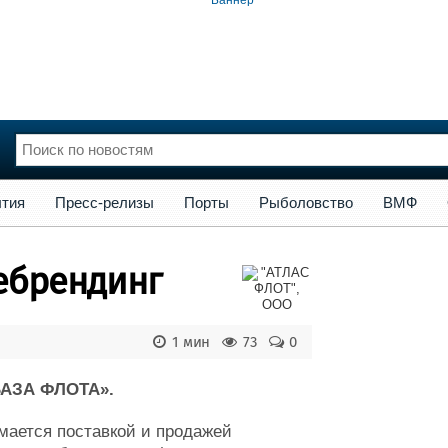
сс-релизы
Порты
Рыболовство
ВМФ
Образование
Яхт
тия
Пресс-релизы
Порты
Рыболовство
ВМФ
нции
Флот
и и семинары
Галерея флота
ебрендинг
и
Форум
Отзывы
Все службы
1 мин
73
0
«БАЗА ФЛОТА».
ается поставкой и продажей