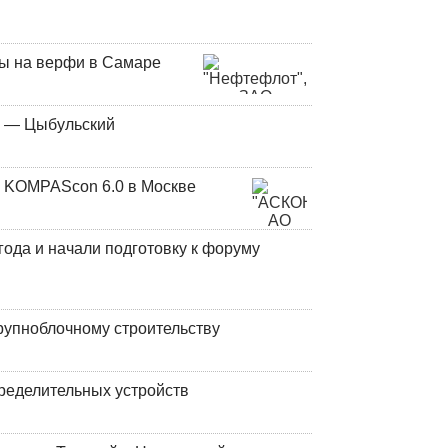
ны на верфи в Самаре
у — Цыбульский
 KOMPAScon 6.0 в Москве
года и начали подготовку к форуму
рупноблочному строительству
ределительных устройств