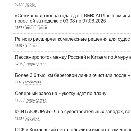
16:17 /
порты
«Севмаш» до конца года сдаст ВМФ АПЛ «Пермь» и
новостей за неделю с 03.08 по 07.08.2026
15:37 /
итоги недели
Регистр расширяет комплексные решения для судо
15:15 /
события
Пассажиропоток между Россией и Китаем по Амуру 
14:05 /
судоходство
Более 3,6 тыс. км береговой линии очистили после 
13:46 /
события
Северный завоз на Чукотку идет по плану
13:30 /
судоходство
#ЧИТАЮКОРАБЕЛ на судостроительных заводах, вер
13:13 /
события
ОСК и Крыловский центр обсудили импортозамещен