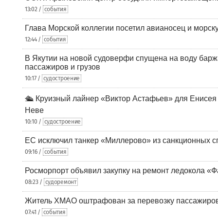
13:02 /
события
Глава Морской коллегии посетил авианосец и морс
12:44 /
события
В Якутии на новой судоверфи спущена на воду барж
пассажиров и грузов
10:17 /
судостроение
🛳️ Круизный лайнер «Виктор Астафьев» для Енисея
Неве
10:10 /
судостроение
ЕС исключил танкер «Миллерово» из санкционных с
09:16 /
события
Росморпорт объявил закупку на ремонт ледокола «Ф
08:23 /
судоремонт
Житель ХМАО оштрафован за перевозку пассажиров 
07:41 /
события