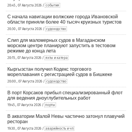
20:45 , 07 Августа 2026 /
события
С начала навигации волжские города Ивановской
области приняли более 40 тысяч круизных туристов
20:30 , 07 Августа 2026 /
судоходство
Слип для маломерных судов в Магаданском
морском центре планируют запустить в тестовом
режиме до конца лета
20:15 , 07 Августа 2026 /
яхты и катера
Кыргызстан получил Кодекс торгового
мореплавания с регистрацией судов в Бишкеке
20:00 , 07 Августа 2026 /
судоходство
В порт Корсаков прибыл специализированный флот
для ведения дноуглубительных работ
19:45 , 07 Августа 2026 /
порты
В акватории Малой Невы частично затонул плавучий
ресторан
19:30 , 07 Августа 2026 /
аварийность и чп