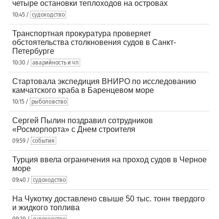
четыре остановки теплоходов на островах
10:45 /
судоходство
Транспортная прокуратура проверяет
обстоятельства столкновения судов в Санкт-
Петербурге
10:30 /
аварийность и чп
Стартовала экспедиция ВНИРО по исследованию
камчатского краба в Баренцевом море
10:15 /
рыболовство
Сергей Пылин поздравил сотрудников
«Росморпорта» с Днем строителя
09:59 /
события
Турция ввела ограничения на проход судов в Черное
море
09:40 /
судоходство
На Чукотку доставлено свыше 50 тыс. тонн твердого
и жидкого топлива