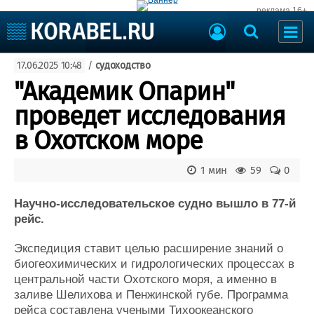
реклама 16+
Судостроение
17.06.2025 10:48
/
судоходство
Судоходство
Судоремонт
"Академик Опарин"
События
Пресс-релизы
проведет исследования
Порты
Рыболовство
в Охотском море
ВМФ
Образование
Яхты и катера
1 мин
59
0
Еще
Научно-исследовательское судно вышло в 77-й
Судостроение
Торговая площадка
рейс.
Пульс
Доска объявлений
Новости
Продажа флота
Экспедиция ставит целью расширение знаний о
Компании
Оборудование
биогеохимических и гидрологических процессах в
Репутация
Изделия
центральной части Охотского моря, а именно в
Работа
Материалы
заливе Шелихова и Пенжинской губе. Программа
Крюинг
Услуги
рейса составлена учеными Тихоокеанского