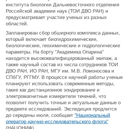
института биологии Дальневосточного отделения
Журнал
Российской академии наук (ТОИ ДВО РАН) и
Реклама
предусматривает участие ученых из разных
областей.
Конференции
Флот
Запланирован сбор обширного комплекса данных,
Выставки и семинары
Галерея флота
который включает биогидрохимические,
Личности
Форум
биологические, геохимические и гидрологические
Словарь
Отзывы
параметры. На борту "Академика Опарина"
Все службы
находится высококвалифицированный экипаж, а
также научный состав из числа сотрудников ТОИ
ДВО РАН, ИО РАН, МГУ им. М.В. Ломоносова и
СПбГУ, РГГМУ. В процессе научной работы ученые
планируют использовать современные методы,
такие как дистанционное зондирование и
электромагнитные измерители течений, что
позволит получить точные и актуальные данные о
предмете исследований. Экспедиция продлится
до середины июля, сообщает
"Национальный
оператор научно-исследовательского флота"
(НАЦОНИФ).