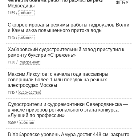
четверти объема работ по расчистке реки
Медведицы
11:59 /
события
Скорректированы режимы работы гидроузлов Волги
и Камы из-за повышенного притока воды
11:45 /
события
Хабаровский судостроительный завод приступил к
ремонту буксира «Стрежень»
11:30 /
судоремонт
Максим Ликсутов: с начала года пассажиры
совершили более 1 млн поездок на речных
электросудах Москвы
11:15 /
судоходство
Судостроители и судоремонтники Северодвинска —
в числе призеров регионального этапа конкурса
«Лучший по профессии»
10:59 /
события
В Хабаровске уровень Амура достиг 448 см: закрыто