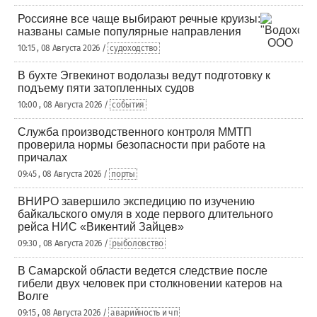
Россияне все чаще выбирают речные круизы:
названы самые популярные направления
10:15 , 08 Августа 2026 /
судоходство
В бухте Эгвекинот водолазы ведут подготовку к
подъему пяти затопленных судов
10:00 , 08 Августа 2026 /
события
Служба производственного контроля ММТП
проверила нормы безопасности при работе на
причалах
09:45 , 08 Августа 2026 /
порты
ВНИРО завершило экспедицию по изучению
байкальского омуля в ходе первого длительного
рейса НИС «Викентий Зайцев»
09:30 , 08 Августа 2026 /
рыболовство
В Самарской области ведется следствие после
гибели двух человек при столкновении катеров на
Волге
09:15 , 08 Августа 2026 /
аварийность и чп