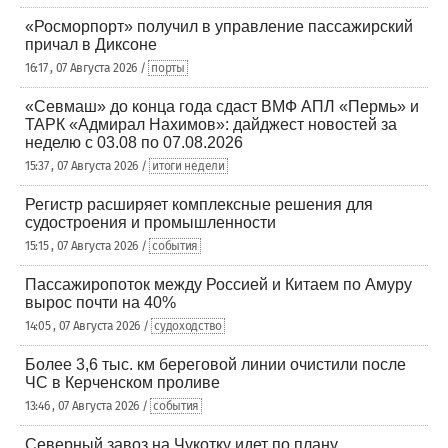
«Росморпорт» получил в управление пассажирский
причал в Диксоне
16:17 , 07 Августа 2026 /
порты
«Севмаш» до конца года сдаст ВМФ АПЛ «Пермь» и
ТАРК «Адмирал Нахимов»: дайджест новостей за
неделю с 03.08 по 07.08.2026
15:37 , 07 Августа 2026 /
итоги недели
Регистр расширяет комплексные решения для
судостроения и промышленности
15:15 , 07 Августа 2026 /
события
Пассажиропоток между Россией и Китаем по Амуру
вырос почти на 40%
14:05 , 07 Августа 2026 /
судоходство
Более 3,6 тыс. км береговой линии очистили после
ЧС в Керченском проливе
13:46 , 07 Августа 2026 /
события
Северный завоз на Чукотку идет по плану