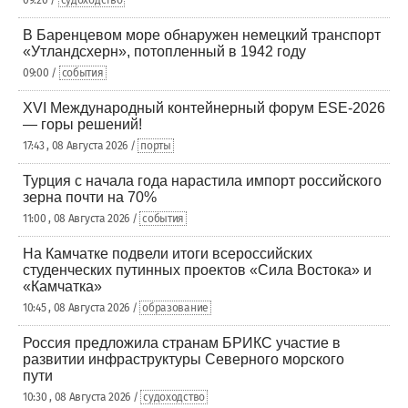
09:20 /
судоходство
В Баренцевом море обнаружен немецкий транспорт
«Утландсхерн», потопленный в 1942 году
09:00 /
события
XVI Международный контейнерный форум ESE-2026
— горы решений!
17:43 , 08 Августа 2026 /
порты
Турция с начала года нарастила импорт российского
зерна почти на 70%
11:00 , 08 Августа 2026 /
события
На Камчатке подвели итоги всероссийских
студенческих путинных проектов «Сила Востока» и
«Камчатка»
10:45 , 08 Августа 2026 /
образование
Россия предложила странам БРИКС участие в
развитии инфраструктуры Северного морского
пути
10:30 , 08 Августа 2026 /
судоходство