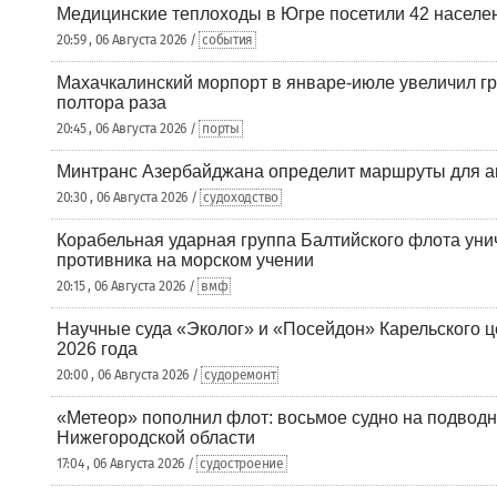
Медицинские теплоходы в Югре посетили 42 населен
20:59 , 06 Августа 2026 /
события
Махачкалинский морпорт в январе-июле увеличил гр
полтора раза
20:45 , 06 Августа 2026 /
порты
Минтранс Азербайджана определит маршруты для а
20:30 , 06 Августа 2026 /
судоходство
Корабельная ударная группа Балтийского флота уни
противника на морском учении
20:15 , 06 Августа 2026 /
вмф
Научные суда «Эколог» и «Посейдон» Карельского 
2026 года
20:00 , 06 Августа 2026 /
судоремонт
«Метеор» пополнил флот: восьмое судно на подводн
Нижегородской области
17:04 , 06 Августа 2026 /
судостроение