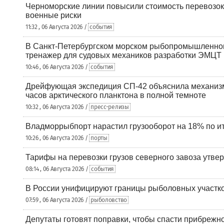
Черноморские линии повысили стоимость перевозок
военные риски
11:32 , 06 Августа 2026 /
события
В Санкт-Петербургском морском рыбопромышленно
тренажер для судовых механиков разработки ЭМЦТ
10:46 , 06 Августа 2026 /
события
Дрейфующая экспедиция СП-42 объяснила механизм
часов арктического планктона в полной темноте
10:32 , 06 Августа 2026 /
пресс-релизы
Владморрыбпорт нарастил грузооборот на 18% по ит
10:26 , 06 Августа 2026 /
порты
Тарифы на перевозки грузов северного завоза утве
08:14 , 06 Августа 2026 /
события
В России унифицируют границы рыболовных участк
07:59 , 06 Августа 2026 /
рыболовство
Депутаты готовят поправки, чтобы спасти прибрежн