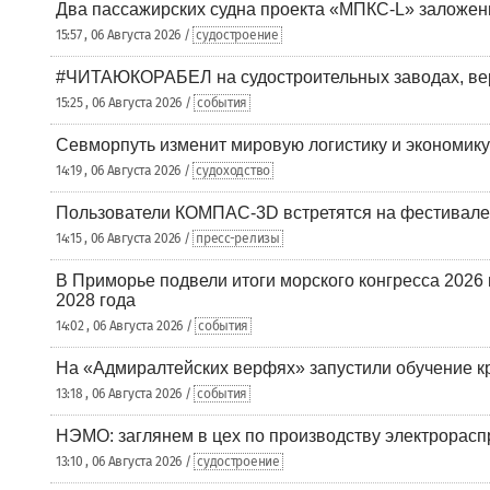
Два пассажирских судна проекта «МПКС-L» заложе
15:57 , 06 Августа 2026 /
судостроение
#ЧИТАЮКОРАБЕЛ на судостроительных заводах, вер
15:25 , 06 Августа 2026 /
события
Севморпуть изменит мировую логистику и экономик
14:19 , 06 Августа 2026 /
судоходство
Пользователи КОМПАС-3D встретятся на фестивале
14:15 , 06 Августа 2026 /
пресс-релизы
В Приморье подвели итоги морского конгресса 2026 
2028 года
14:02 , 06 Августа 2026 /
события
На «Адмиралтейских верфях» запустили обучение к
13:18 , 06 Августа 2026 /
события
НЭМО: заглянем в цех по производству электрорасп
13:10 , 06 Августа 2026 /
судостроение