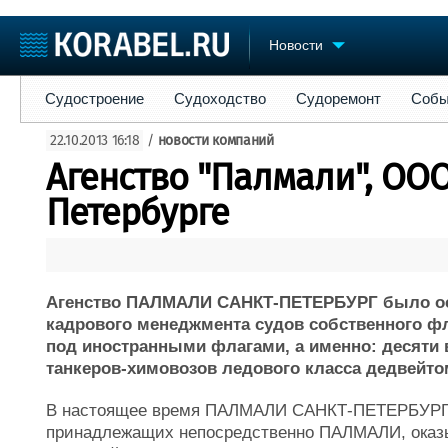
Новости
Судостроение
Судоходство
Судоремонт
События
Пре
Судостроение
Судоходство
Судоремонт
Собы
Судостроение
Торговая площадка
Конфере
22.10.2013 16:18
/
новости компаний
Пульс
Доска объявлений
Выставк
Агенство "Палмали", ООО
Новости
Продажа флота
Личност
Компании
Оборудование
Словарь
Петербурге
Репутация
Изделия
Работа
Материалы
Крюинг
Услуги
Журнал
Агенство ПАЛМАЛИ САНКТ-ПЕТЕРБУРГ было осн
Реклама
кадрового менеджмента судов собственного ф
под иностранными флагами, а именно: десяти 
танкеров-химовозов ледового класса дедвейтом 
В настоящее время ПАЛМАЛИ САНКТ-ПЕТЕРБУРГ п
принадлежащих непосредственно ПАЛМАЛИ, оказыв