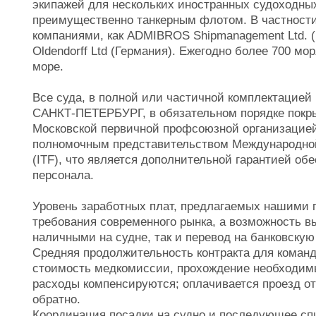
экипажей для нескольких иностранных судоходны
преимущественно танкерным флотом. В частности
компаниями, как ADMIBROS Shipmanagement Ltd. (К
Oldendorff Ltd (Германия). Ежегодно более 700 м
море.
Все суда, в полной или частичной комплектацие
САНКТ-ПЕТЕРБУРГ, в обязательном порядке покр
Московской первичной профсоюзной организацие
полномочным представительством Международной
(ITF), что является дополнительной гарантией об
персонала.
Уровень заработных плат, предлагаемых нашими 
требования современного рынка, а возможность в
наличными на судне, так и перевод на банковскую
Средняя продолжительность контракта для командн
стоимость медкомиссии, прохождение необходим
расходы компенсируются; оплачивается проезд от
обратно.
Координация посадки на судно и последующее спи