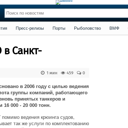
сс-релизы
Порты
Рыболовство
ВМФ
Образование
Яхт
тия
Пресс-релизы
Порты
Рыболовство
ВМФ
нции
Флот
и и семинары
Галерея флота
 в Санкт-
и
Форум
Отзывы
Все службы
1 мин
459
0
овано в 2006 году с целью ведения
лота группы компаний, работающего
вновь принятых танкеров и
16 000 - 20 000 тонн.
омимо ведения крюинга судов,
ает так же услуги по комплектованию