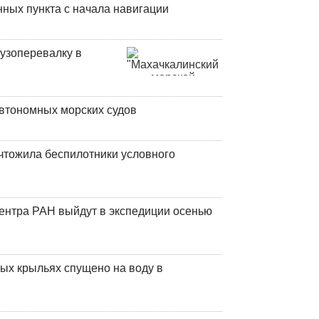
ных пункта с начала навигации
узоперевалку в
втономных морских судов
чтожила беспилотники условного
центра РАН выйдут в экспедиции осенью
ых крыльях спущено на воду в