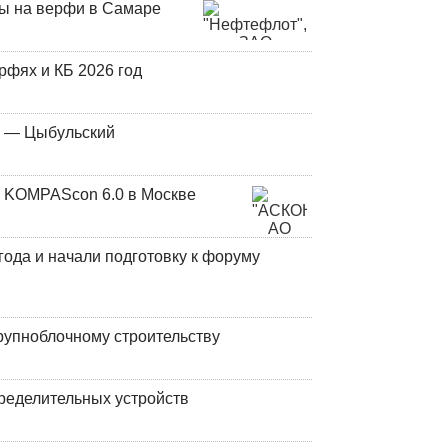
ны на верфи в Самаре
фях и КБ 2026 год
у — Цыбульский
 KOMPAScon 6.0 в Москве
года и начали подготовку к форуму
рупноблочному строительству
ределительных устройств