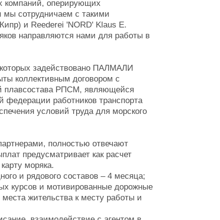
х компаний, оперирующих
 мы сотрудничаем с такими
ипр) и Reederei 'NORD' Klaus E.
оряков направляются нами для работы в
й которых задействовано ПАЛМАЛИ
ыты коллективным договором с
й плавсостава РПСМ, являющейся
 федерации работников транспорта
еспечения условий труда для морского
партнерами, полностью отвечают
ыплат предусматривает как расчет
 карту моряка.
ого и рядового составов – 4 месяца;
ых курсов и мотивированные дорожные
 места жительства к месту работы и
сание, взаимодействие с агентом в