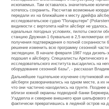
ископаемых. Там оставалось значительное количе
хотелось сохранить. Рассчитав возможные коорд
передали их на ближайшее к месту дрейфа айсбер
исследовательское судно "Поларштерн" (Polarster
видимости с вертолета найти айсберг не удалось. 
идеальных погодных условиях, пилоты смогли об
станцию Дружная-1 буквально в 2,5 километрах от
получения подтверждения о полной сохранности 
решение изменить всю программу сезонной части 
экспедиции. В начале февраля 1987 года дизель-
подошел к айсбергу. Специалисты Арктического и 
исследовательского института высадились на нег
оборудование сезонной базы", - рассказал Влади
Дальнейшее тщательное изучение спутниковой ин
айсберги разворачивались на одном месте, а их 
что они частично находились на грунте. Позднее 
вблизи южной окраины подводной банки Беркнера
Уэдделла и севернее внешнего края шельфового 
фактически превратившись в ледяной остров на д