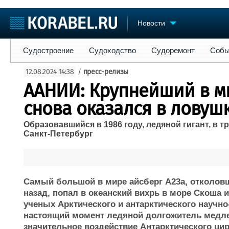
Новости
Судостроение
Судоходство
Судоремонт
События
Пре
Судостроение
Судоходство
Судоремонт
Собы
Судостроение
Торговая площадка
Конфере
12.08.2024 14:38
/
пресс-релизы
Пульс
Доска объявлений
Выставк
ААНИИ: Крупнейший в м
Новости
Продажа флота
Личност
Компании
Оборудование
Словарь
снова оказался в ловуш
Репутация
Изделия
Образовавшийся в 1986 году, ледяной гигант, в
Работа
Материалы
Санкт-Петербург
Крюинг
Услуги
Журнал
Реклама
Самый большой в мире айсберг А23а, отколовш
назад, попал в океанский вихрь в море Скоша 
ученых Арктического и антарктического научно
настоящий момент ледяной долгожитель медл
значительное воздействие Антарктического цир