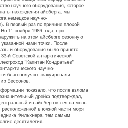
ство научного оборудования, которое
инаты нахождения айсберга, мы
га немецкое научно-
n). В первый раз по причине плохой
Но 11 ноября 1986 года, при
наружить на этом айсберге сезонную
 указанной нами точки. После
базы и оборудования было принято
33-й Советской антарктической
электроход "Капитан Кондратьев"
антарктического научно-
о и благополучно эвакуировали
мир Бессонов.
формации показало, что после взлома
незначительный дрейф подтверждал,
центральный из айсбергов сел на мель
, расположенной в южной части моря
ледника Фильхнера, тем самым
олгие десятилетия.