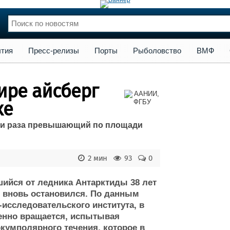
сс-релизы
Порты
Рыболовство
ВМФ
Образование
Яхт
тия
Пресс-релизы
Порты
Рыболовство
ВМФ
нции
Флот
и и семинары
Галерея флота
ире айсберг
и
Форум
Отзывы
ке
Все службы
 три раза превышающий по площади
2 мин
93
0
ийся от ледника Антарктиды 38 лет
и вновь остановился. По данным
-исследовательского института, в
енно вращается, испытывая
кумполярного течения, которое в