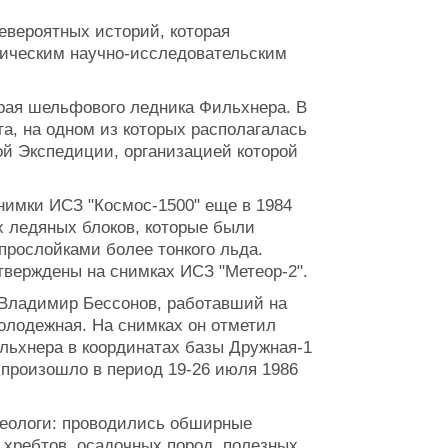
евероятных историй, которая
тическим научно-исследовательским
края шельфового ледника Фильхнера. В
га, на одном из которых располагалась
ой Экспедиции, организацией которой
нимки ИСЗ "Космос-1500" еще в 1984
ех ледяных блоков, которые были
прослойками более тонкого льда.
тверждены на снимках ИСЗ "Метеор-2".
 Владимир Бессонов, работавший на
лодежная. На снимках он отметил
льхнера в координатах базы Дружная-1
 произошло в период 19-26 июля 1986
геологи: проводились обширные
 хребтов, осадочных пород, полезных