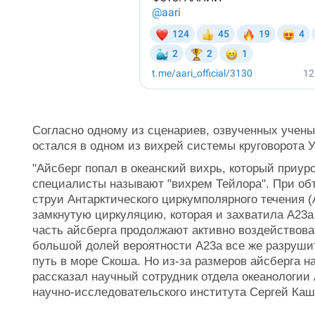
Согласно одному из сценариев, озвученных учен
остался в одном из вихрей системы круговорота 
"Айсберг попал в океанский вихрь, который приур
специалисты называют "вихрем Тейлора". При об
струи Антарктического циркумполярного течения 
замкнутую циркуляцию, которая и захватила А23а 
часть айсберга продолжают активно воздействова
большой долей вероятности А23а все же разрушит
путь в море Скоша. Но из-за размеров айсберга н
рассказал научный сотрудник отдела океанологии 
научно-исследовательского института Сергей Каш