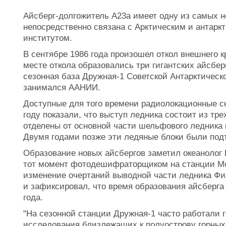
Айсберг-долгожитель А23а имеет одну из самых н
непосредственно связана с Арктическим и антарк
институтом.
В сентябре 1986 года произошел откол внешнего 
месте откола образовались три гигантских айсбер
сезонная база Дружная-1 Советской Антарктическ
занимался ААНИИ.
Доступные для того времени радиолокационные с
году показали, что выступ ледника состоит из тр
отделены от основной части шельфового ледника 
Двумя годами позже эти ледяные блоки были под
Образование новых айсбергов заметил океанолог
тот момент фотодешифраторщиком на станции Мо
изменение очертаний выводной части ледника Фи
и зафиксировал, что время образования айсберга
года.
"На сезонной станции Дружная-1 часто работали 
исследования близлежащих к полуострову горных