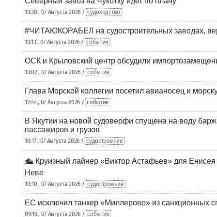
Северный завоз на Чукотку идет по плану
13:30 , 07 Августа 2026 /
судоходство
#ЧИТАЮКОРАБЕЛ на судостроительных заводах, вер
13:13 , 07 Августа 2026 /
события
ОСК и Крыловский центр обсудили импортозамещен
13:02 , 07 Августа 2026 /
события
Глава Морской коллегии посетил авианосец и морс
12:44 , 07 Августа 2026 /
события
В Якутии на новой судоверфи спущена на воду барж
пассажиров и грузов
10:17 , 07 Августа 2026 /
судостроение
🛳️ Круизный лайнер «Виктор Астафьев» для Енисея
Неве
10:10 , 07 Августа 2026 /
судостроение
ЕС исключил танкер «Миллерово» из санкционных с
09:16 , 07 Августа 2026 /
события