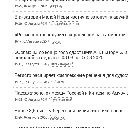
19:45 , 07 Августа 2026 /
порты
В акватории Малой Невы частично затонул плавучий
19:30 , 07 Августа 2026 /
аварийность и чп
«Росморпорт» получил в управление пассажирский 
16:17 , 07 Августа 2026 /
порты
«Севмаш» до конца года сдаст ВМФ АПЛ «Пермь» и
новостей за неделю с 03.08 по 07.08.2026
15:37 , 07 Августа 2026 /
итоги недели
Регистр расширяет комплексные решения для судо
15:15 , 07 Августа 2026 /
события
Пассажиропоток между Россией и Китаем по Амуру 
14:05 , 07 Августа 2026 /
судоходство
Более 3,6 тыс. км береговой линии очистили после 
13:46 , 07 Августа 2026 /
события