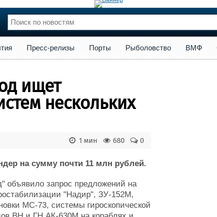
сс-релизы
Порты
Рыболовство
ВМФ
Образование
Яхт
тия
Пресс-релизы
Порты
Рыболовство
ВМФ
нции
Флот
и и семинары
Галерея флота
од ищет
и
Форум
Отзывы
истем нескольких
Все службы
1 мин
680
0
дер на сумму почти 11 млн рублей.
д" объявило запрос предложений на
ростабилизации "Надир", ЗУ-152М,
ановки МС-73, системы гироскопической
дов ВН и ГН АК-630М на кораблях и