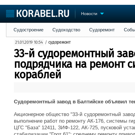
Новости
Судостроение
Судоходство
Судоремонт
События
Пре
Судостроение
Судоходство
Судоремонт
Собы
Судостроение
Торговая площадка
Конфере
21.01.2019 10:54
/
судоремонт
Пульс
Доска объявлений
Выставк
33-й судоремонтный зав
Новости
Продажа флота
Личност
Компании
Оборудование
Словарь
подрядчика на ремонт с
Репутация
Изделия
кораблей
Работа
Материалы
Крюинг
Услуги
Журнал
Реклама
Судоремонтный завод в Балтийске объявил тен
Акционерное общество "33-й судоремонтный заво
выполнение работ по ремонту АК-176, системы ги
ЦГС "База" 12411, ЗИФ-122, АК-725, пусковой уст
стабилизации "Грот 61"; среднему ремонту приво