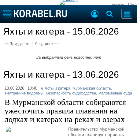
реклама 16+
Судостроение
Яхты и катера - 15.06.2026
Судоходство
Судоремонт
События
<< Пред. день
|
След. день >>
Пресс-релизы
Порты
Рыболовство
За выбранный день новостей нет
ВМФ
Образование
Яхты и катера - 13.06.2026
Яхты и катера
Еще
13.06.2026 | 10:40 //
яхты и катера
,
мурманская область
,
Судостроение
Торговая площадка
внутренние водоемы
,
безопасность судоходства
,
маломерные суда
Пульс
Доска объявлений
В Мурманской области собираются
Новости
Продажа флота
ужесточить правила плавания на
Компании
Оборудование
лодках и катерах на реках и озерах
Репутация
Изделия
Работа
Материалы
Правительство Мурманской
Крюинг
Услуги
области планирует принять