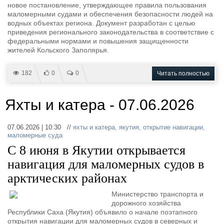
новое постановление, утверждающее правила пользования
Журнал
маломерными судами и обеспечения безопасности людей на
Реклама
водных объектах региона. Документ разработан с целью
приведения регионального законодательства в соответствие с
федеральными нормами и повышения защищенности
жителей Кольского Заполярья.
Конференции
Флот
Выставки и семинары
Галерея флота
182
0
0
Читать полностью
Личности
Форум
Словарь
Отзывы
Все службы
Яхты и катера - 07.06.2026
07.06.2026 | 10:30 //
яхты и катера
,
якутия
,
открытие навигации
,
маломерные суда
С 8 июня в Якутии открывается
навигация для маломерных судов в
арктических районах
Министерство транспорта и
дорожного хозяйства
Республики Саха (Якутия) объявило о начале поэтапного
открытия навигации для маломерных судов в северных и