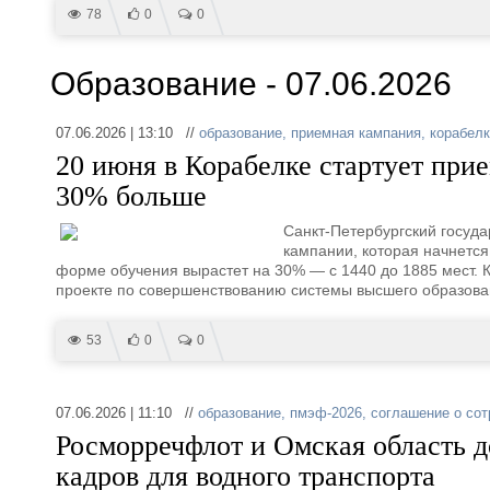
78
0
0
Образование - 07.06.2026
07.06.2026 | 13:10 //
образование
,
приемная кампания
,
корабел
20 июня в Корабелке стартует при
30% больше
Санкт-Петербургский госуда
кампании, которая начнется
форме обучения вырастет на 30% — с 1440 до 1885 мест. К
проекте по совершенствованию системы высшего образова
53
0
0
07.06.2026 | 11:10 //
образование
,
пмэф-2026
,
соглашение о со
Росморречфлот и Омская область д
кадров для водного транспорта