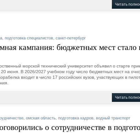
Читать полно
ка
,
подготовка специалистов
,
санкт-петербург
емная кампания: бюджетных мест стало 
рственный морской технический университет объявил о старте пр
 20 июня. В 2026/2027 учебном году число бюджетных мест на очн
орабелка входит в число 17 российских вузов, участвующих в пило
ния.
Читать полно
трудничестве
,
омская область
,
подготовка кадров
,
водный транспорт
оговорились о сотрудничестве в подгот