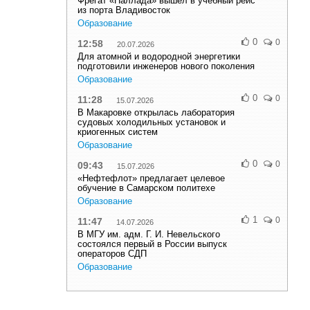
Фрегат «Паллада» вышел в учебный рейс
из порта Владивосток
Образование
0
0
12:58
20.07.2026
Для атомной и водородной энергетики
подготовили инженеров нового поколения
Образование
0
0
11:28
15.07.2026
В Макаровке открылась лаборатория
судовых холодильных установок и
криогенных систем
Образование
0
0
09:43
15.07.2026
«Нефтефлот» предлагает целевое
обучение в Самарском политехе
Образование
1
0
11:47
14.07.2026
В МГУ им. адм. Г. И. Невельского
состоялся первый в России выпуск
операторов СДП
Образование