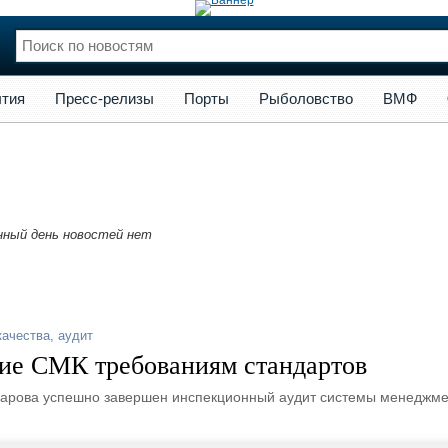
сс-релизы
Порты
Рыболовство
ВМФ
Образование
Яхт
тия
Пресс-релизы
Порты
Рыболовство
ВМФ
нции
Флот
и и семинары
Галерея флота
и
Форум
Отзывы
Все службы
нный день новостей нет
качества
,
аудит
вие СМК требованиям стандартов
карова успешно завершен инспекционный аудит системы менеджм