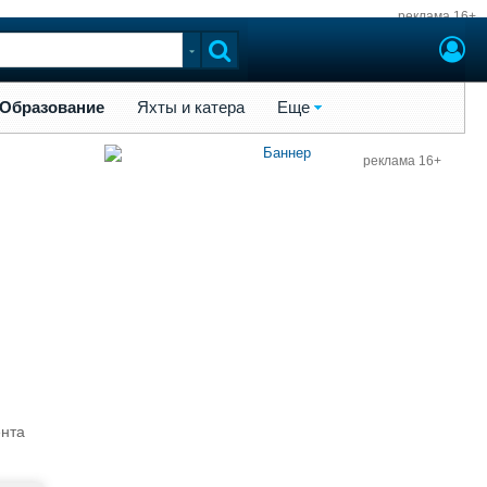
реклама 16+
ы и катера
Еще
Образование
Яхты и катера
Еще
реклама 16+
ента