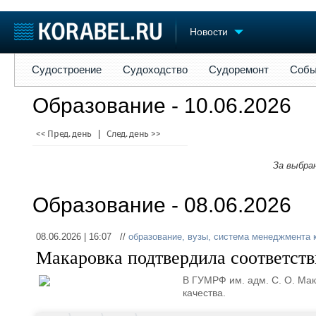
Новости
Судостроение
Судоходство
Судоремонт
События
Пре
Судостроение
Судоходство
Судоремонт
Собы
Судостроение
Торговая площадка
Конфере
Образование - 10.06.2026
Пульс
Доска объявлений
Выставк
Новости
Продажа флота
Личност
<< Пред. день
|
След. день >>
Компании
Оборудование
Словарь
Репутация
Изделия
За выбра
Работа
Материалы
Крюинг
Услуги
Образование - 08.06.2026
Журнал
Реклама
08.06.2026 | 16:07 //
образование
,
вузы
,
система менеджмента 
Макаровка подтвердила соответст
В ГУМРФ им. адм. С. О. Ма
качества.