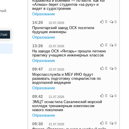
Корабелка и Военмех — по квоте: как КБ
«Алмаз» берет студентов «за руку» и
о
ведет в судостроение
алий
Образование
0
0
14:20
22.07.2026
Пролетарский завод ОСК посетили
будущие инженеры
стью
Образование
0
0
13:26
22.07.2026
На заводе ОСК «Янтарь» прошли летнюю
практику учащиеся инженерных классов
Образование
0
0
09:47
22.07.2026
Морспасслужба и МБУ ИНО будут
развивать подготовку специалистов по
водолазной медицине
Образование
0
0
09:42
21.07.2026
ЭМЦТ оснастила Сахалинский морской
колледж тренажерным комплексом
нового поколения
Образование
0
0
09:30
21.07.2026