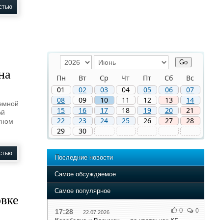
стью
на
Пн
Вт
Ср
Чт
Пт
Сб
Вс
01
02
03
04
05
06
07
08
09
10
11
12
13
14
иемной
15
16
17
18
19
20
21
ой
22
23
24
25
26
27
28
тном
29
30
стью
Последние новости
Самое обсуждаемое
Самое популярное
овке
0
0
17:28
22.07.2026