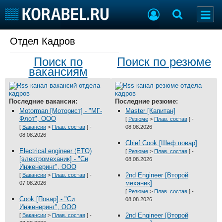
Отдел Кадров
Разместить Резюме
Поиск по
Поиск по резюме
Добавить Вакансию
вакансиям
Судостроение
Торговая площадка
Последние вакансии:
Последние резюме:
Пульс
Доска объявлений
Motorman [Моторист] - "МГ-
Master [Капитан]
Новости
Продажа флота
Флот", ООО
[
Резюме
>
Плав. состав
] -
[
Вакансии
>
Плав. состав
] -
08.08.2026
Компании
Оборудование
08.08.2026
Репутация
Изделия
Chief Cook [Шеф повар]
Electrical engineer (ETO)
Работа
Материалы
[
Резюме
>
Плав. состав
] -
[электромеханик] - "Си
08.08.2026
Крюинг
Услуги
Инженеринг", ООО
2nd Engineer [Второй
Журнал
[
Вакансии
>
Плав. состав
] -
механик]
07.08.2026
Реклама
[
Резюме
>
Плав. состав
] -
Cook [Повар] - "Си
08.08.2026
Инженеринг", ООО
2nd Engineer [Второй
[
Вакансии
>
Плав. состав
] -
Конференции
Флот