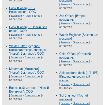
механик]
07.08.2026
Выставки и семинары
Галерея флота
[
Резюме
>
Плав. состав
] -
Cook [Повар] - "Си
08.08.2026
Личности
Форум
Инженеринг", ООО
Словарь
Отзывы
2nd Officer [Второй
[
Вакансии
>
Плав. состав
] -
помощник]
07.08.2026
Все службы
[
Резюме
>
Плав. состав
] -
Cook [Повар] - "Новый Век
08.08.2026
плюс", ООО
Watch Engineer [Вахтенный
[
Вакансии
>
Плав. состав
] -
механик]
07.08.2026
[
Резюме
>
Плав. состав
] -
Welder/Fitter [судовой
08.08.2026
моторист/токарь/сварщик] -
"Новый Век плюс", ООО
Chief Officer [Старший
помощник]
[
Вакансии
>
Плав. состав
] -
07.08.2026
[
Резюме
>
Плав. состав
] -
08.08.2026
Motorman [Моторист] -
"Новый Век плюс", ООО
Able seafarer deck (II/4, II/5)
[Квалифицированный
[
Вакансии
>
Плав. состав
] -
матрос]
07.08.2026
[
Резюме
>
Плав. состав
] -
Вахтенный матрос - "Новый
08.08.2026
Век плюс", ООО
3rd Engineer [Третий
[
Вакансии
>
Плав. состав
] -
механик]
07.08.2026
[
Резюме
>
Плав. состав
] -