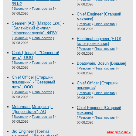
ФГБУ
07.08.2026
[
Вакансии
>
Плав. состав
] -
07.08.2026
Chief Engineer [Старший
механик]
Seamen (AB) [Матрос 1кл.] -
[
Резюме
>
Плав. состав
] -
"Балтийский филиал
06.08.2026
"Морспасслужба", ФГБУ
[
Вакансии
>
Плав. состав
] -
Electrical engineer (ETO)
07.08.2026
[электромеханик]
[
Резюме
>
Плав. состав
] -
Cook [Повар] - "Северный
06.08.2026
путь", ООО
[
Вакансии
>
Плав. состав
] -
Boatswain, Bosun [Боцман]
07.08.2026
[
Резюме
>
Плав. состав
] -
06.08.2026
Chief Officer [Старший
помощник] - "Северный
Chief Officer [Старший
путь", ООО
помощник]
[
Вакансии
>
Плав. состав
] -
[
Резюме
>
Плав. состав
] -
07.08.2026
06.08.2026
Motorman [Моторист] -
Chief Engineer [Старший
"Донречфлот", АО
механик]
[
Вакансии
>
Плав. состав
] -
[
Резюме
>
Плав. состав
] -
07.08.2026
06.08.2026
3rd Engineer [Третий
Мое резюме »