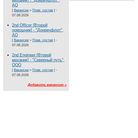
механик] - "Донречфлот",
АО
[
Вакансии
>
Плав. состав
] -
07.08.2026
2nd Officer [Второй
помощник] - "Донречфлот",
АО
[
Вакансии
>
Плав. состав
] -
07.08.2026
2nd Engineer [Второй
механик] - "Северный путь",
ООО
[
Вакансии
>
Плав. состав
] -
07.08.2026
Добавить вакансию »