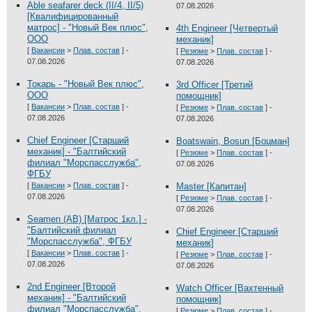
Able seafarer deck (II/4, II/5)
07.08.2026
[Квалифицированный
матрос] - "Новый Век плюс",
4th Engineer [Четвертый
ООО
механик]
[
Вакансии
>
Плав. состав
] -
[
Резюме
>
Плав. состав
] -
07.08.2026
07.08.2026
Токарь - "Новый Век плюс",
3rd Officer [Третий
ООО
помощник]
[
Вакансии
>
Плав. состав
] -
[
Резюме
>
Плав. состав
] -
07.08.2026
07.08.2026
Chief Engineer [Старший
Boatswain, Bosun [Боцман]
механик] - "Балтийский
[
Резюме
>
Плав. состав
] -
филиал "Морспасслужба",
07.08.2026
ФГБУ
[
Вакансии
>
Плав. состав
] -
Master [Капитан]
07.08.2026
[
Резюме
>
Плав. состав
] -
07.08.2026
Seamen (AB) [Матрос 1кл.] -
"Балтийский филиал
Chief Engineer [Старший
"Морспасслужба", ФГБУ
механик]
[
Вакансии
>
Плав. состав
] -
[
Резюме
>
Плав. состав
] -
07.08.2026
07.08.2026
2nd Engineer [Второй
Watch Officer [Вахтенный
механик] - "Балтийский
помощник]
филиал "Морспасслужба",
[
Резюме
>
Плав. состав
] -