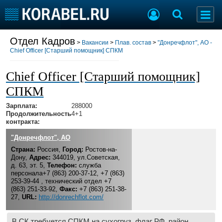
Отдел Кадров
Разместить Резюме
>
Вакансии
>
Плав. состав
>
"Донречфлот", АО -
Chief Officer [Старший помощник] СПКМ
Добавить Вакансию
Chief Officer [Старший помощник]
СПКМ
Судостроение
Торговая площадка
Пульс
Доска объявлений
Зарплата:
288000
Продолжительность
4+1
Новости
Продажа флота
контракта:
Компании
Оборудование
"Донречфлот", АО
Репутация
Изделия
Страна:
Россия,
Город:
Ростов-на-
Работа
Материалы
Дону,
Адрес:
344019, ул.Советская,
Крюинг
Услуги
д. 63, эт. 5,
Телефон:
служба
персонала+7 (863) 200-37-12, +7 (863)
Журнал
253-39-44 , технический отдел +7
Реклама
(863) 251-33-92,
Факс:
+7 (863) 251-38-
27,
URL:
http://donrechflot.com/
Конференции
Флот
В СК требуется СПКМ на сухогруз, флаг РФ, район