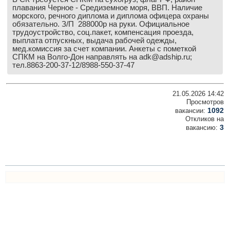
плавания Черное - Средиземное моря, ВВП. Наличие
Выставки и семинары
Галерея флота
морского, речного диплома и диплома офицера охраны
Личности
Форум
обязательно. З/П 288000р на руки. Официальное
трудоустройство, соц.пакет, компенсация проезда,
Словарь
Отзывы
выплата отпускных, выдача рабочей одежды,
Все службы
мед.комиссия за счет компании. Анкеты с пометкой
СПКМ на Волго-Дон направлять на adk@adship.ru;
тел.8863-200-37-12/8988-550-37-47
21.05.2026 14:42
Просмотров
1092
вакансии:
Откликов на
3
вакансию: