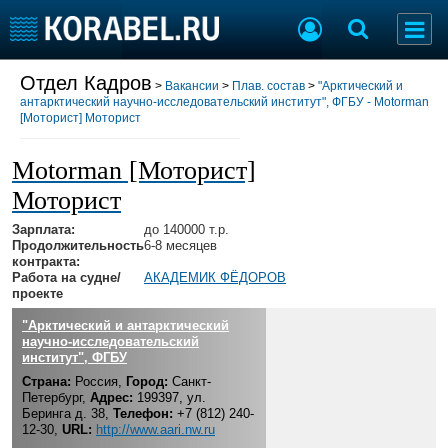
Отдел Кадров
Разместить Резюме
>
Вакансии
>
Плав. состав
>
"Арктический и
антарктический научно-исследовательский институт", ФГБУ - Motorman
[Моторист] Моторист
Добавить Вакансию
Motorman [Моторист]
Судостроение
Торговая площадка
Моторист
Пульс
Доска объявлений
Зарплата:
до 140000 т.р.
Новости
Продажа флота
Продолжительность
6-8 месяцев
Компании
Оборудование
контракта:
Работа на судне/
АКАДЕМИК ФЁДОРОВ
Репутация
Изделия
проекте
Работа
Материалы
"Арктический и антарктический
Крюинг
Услуги
научно-исследовательский
Журнал
институт", ФГБУ
Реклама
Страна:
Россия,
Город:
Санкт-
Петербург,
Адрес:
199397, ул.
Беринга д. 38,
Телефон:
+7 (812) 240-
12-30,
URL:
http://www.aari.nw.ru
Конференции
Флот