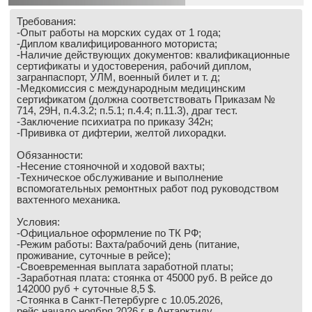
Выставки и семинары
Галерея флота
Требования:
Личности
Форум
-Опыт работы на морских судах от 1 года;
-Диплом квалифицированного моториста;
Словарь
Отзывы
-Наличие действующих документов: квалификационные
Все службы
сертификаты и удостоверения, рабочий диплом,
загранпаспорт, УЛМ, военный билет и т. д;
-Медкомиссия с международным медицинским
сертификатом (должна соответствовать Приказам №
714, 29Н, п.4.3.2; п.5.1; п.4.4; п.11.3), драг тест.
-Заключение психиатра по приказу 342н;
-Прививка от дифтерии, желтой лихорадки.
Обязанности:
-Несение стояночной и ходовой вахты;
-Техническое обслуживание и выполнение
вспомогательных ремонтных работ под руководством
вахтенного механика.
Условия:
-Официальное оформление по ТК РФ;
-Режим работы: Вахта/рабочий день (питание,
проживание, суточные в рейсе);
-Своевременная выплата заработной платы;
-Заработная плата: стоянка от 45000 руб. В рейсе до
142000 руб + суточные 8,5 $.
-Стоянка в Санкт-Петербурге с 10.05.2026,
рейс начало ноября 2026 г. в Антарктиду.