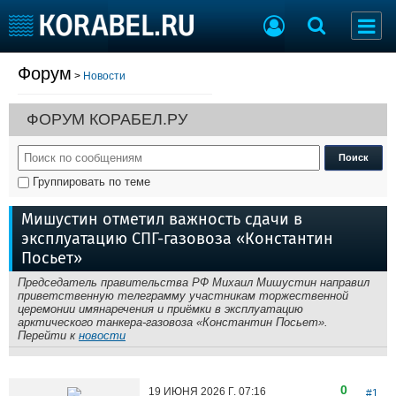
Форум
>
Новости
Судостроение
Торговая площадка
Пульс
Доска объявлений
ФОРУМ КОРАБЕЛ.РУ
Новости
Продажа флота
Компании
Оборудование
Репутация
Изделия
Группировать по теме
Работа
Материалы
Крюинг
Услуги
Мишустин отметил важность сдачи в
Журнал
эксплуатацию СПГ-газовоза «Константин
Реклама
Посьет»
Председатель правительства РФ Михаил Мишустин направил
приветственную телеграмму участникам торжественной
Конференции
Флот
церемонии имянаречения и приёмки в эксплуатацию
арктического танкера-газовоза «Константин Посьет».
Выставки и семинары
Галерея флота
Перейти к
новости
Личности
Форум
Словарь
Отзывы
0
Все службы
19 ИЮНЯ 2026 Г.
07:16
#1