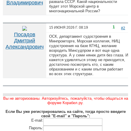
развала СССР. Какой национальности
Владимирович
будет этот Морской центр в
многонациональной России?
1
15 ИЮНЯ 2026 Г.
08:19
#2
Посадов
ОСК, департамент судостроения в
Дмитрий
Минпромторге, Морская коллегия, НИЦ
судостроения на базе КГНЦ, желание
Александрович
возродить Минсудпром и вот еще одна
структура. А у семи нянек дитя без глаза. И
кажется удивляться этому не приходится,
достаточно посмотреть кто, с каким
образованием и с каким опытом работает
во всех этих структурах.
Вы не авторизованы. Авторизуйтесь, пожалуйста, чтобы общаться на
форуме Корабел.ру.
Если Вы уже регистрировались на сайте, тогда просто введите
свой "E-mail" и "Пароль":
E-mail:
Пароль: