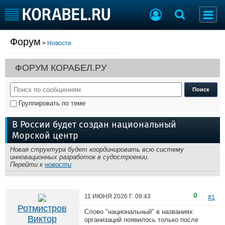
Форум
>
Новости
Судостроение
Торговая площадка
Пульс
Доска объявлений
ФОРУМ КОРАБЕЛ.РУ
Новости
Продажа флота
Компании
Оборудование
Репутация
Изделия
Группировать по теме
Работа
Материалы
Крюинг
Услуги
В России будет создан национальный
Журнал
Морской центр
Реклама
Новая структура будет координировать всю систему
инновационных разработок в судостроении.
Перейти к
новости
Конференции
Флот
Выставки и семинары
Галерея флота
0
11 ИЮНЯ 2026 Г.
09:43
Личности
Форум
#1
Ротмистров
Словарь
Отзывы
Слово "национальный" в названиях
Виктор
организаций появилось только после
Все службы