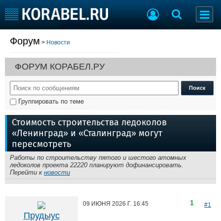
Форум
>
Новости
Судостроение
Торговая площадка
Пульс
Доска объявлений
ФОРУМ КОРАБЕЛ.РУ
Новости
Продажа флота
Компании
Оборудование
Репутация
Изделия
Группировать по теме
Работа
Материалы
Крюинг
Услуги
Стоимость строительства ледоколов
Журнал
«Ленинград» и «Сталинград» могут
Реклама
пересмотреть
Работы по строительству пятого и шестого атомных
ледоколов проекта 22220 планируют дофинансировать.
Конференции
Флот
Перейти к
новости
Выставки и семинары
Галерея флота
Личности
Форум
1
09 ИЮНЯ 2026 Г.
16:45
#1
Словарь
Отзывы
Прудыус
Все службы