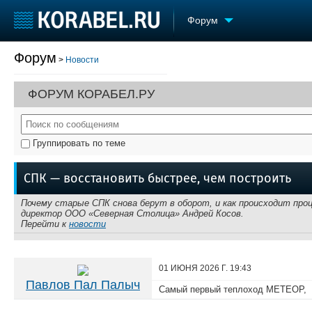
Форум
Форум
>
Новости
Судостроение
Торговая площадка
Конфере
Пульс
Доска объявлений
Выставк
ФОРУМ КОРАБЕЛ.РУ
Новости
Продажа флота
Личност
Компании
Оборудование
Словарь
Репутация
Изделия
Группировать по теме
Работа
Материалы
Крюинг
Услуги
СПК — восстановить быстрее, чем построить
Журнал
Реклама
Почему старые СПК снова берут в оборот, и как происходит проц
директор ООО «Северная Столица» Андрей Косов.
Перейти к
новости
01 ИЮНЯ 2026 Г.
19:43
Павлов Пал Палыч
Самый первый теплоход МЕТЕОР, к