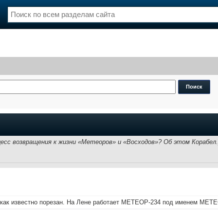
нции
Флот
и и семинары
Галерея флота
и
Форум
Отзывы
Все службы
есс возвращения к жизни «Метеоров» и «Восходов»? Об этом Корабел.
ак известно порезан. На Лене работает МЕТЕОР-234 под именем МЕТЕ