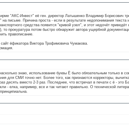
фирме "АКС-Инвест" её ген. директор Латышенко Владимир Борисович т
 на письме. Причина проста - если в результате недопонимания текста и
ранспортного средства появится "кривой узел", и этот недочёт приведёт к
), то прокуратура потом быстро обнаружит автора ущербной документаци
чить правописание.
я сайт ёфикатора Виктора Трофимовича Чумакова.
рмация.
асколько знаю, использование буквы Ё было обязательным только в со
ния для СМИ точно нет. Более того, как признаются корректоры, вычитка
раз десять вместо 2-3 раз. Последнее, что встречал в печати с ё - это Б
кли - елка, например, все и так читают правильно. О технической литера
к принципиальна.