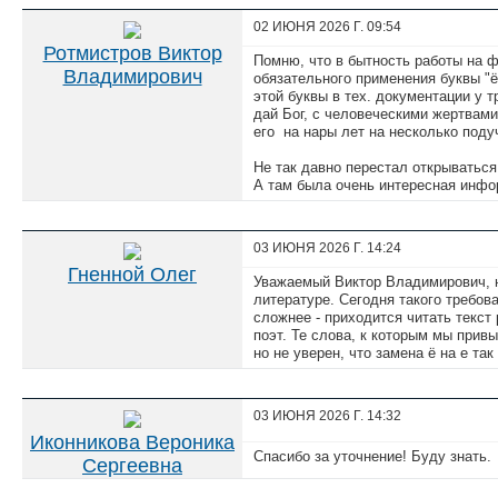
02 ИЮНЯ 2026 Г.
09:54
Ротмистров Виктор
Помню, что в бытность работы на 
Владимирович
обязательного применения буквы "ё"
этой буквы в тех. документации у т
дай Бог, с человеческими жертвами
его на нары лет на несколько поду
Не так давно перестал открыватьс
А там была очень интересная инфо
03 ИЮНЯ 2026 Г.
14:24
Гненной Олег
Уважаемый Виктор Владимирович, н
литературе. Сегодня такого требова
сложнее - приходится читать текст 
поэт. Те слова, к которым мы привы
но не уверен, что замена ё на е та
03 ИЮНЯ 2026 Г.
14:32
Иконникова Вероника
Спасибо за уточнение! Буду знать.
Сергеевна