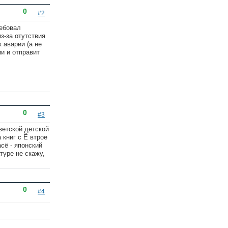
0
#2
ребовал
з-за отутствия
 аварии (а не
и и отправит
0
#3
ветской детской
 книг с Ё втрое
асё - японский
туре не скажу,
0
#4