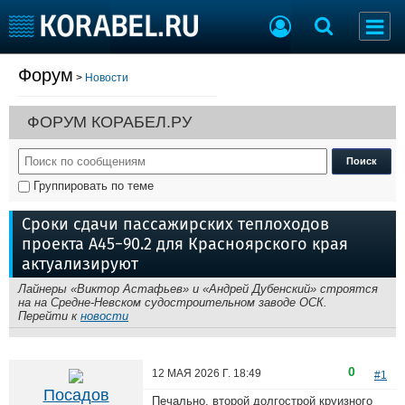
Форум
>
Новости
Судостроение
Торговая площадка
Пульс
Доска объявлений
ФОРУМ КОРАБЕЛ.РУ
Новости
Продажа флота
Компании
Оборудование
Репутация
Изделия
Группировать по теме
Работа
Материалы
Крюинг
Услуги
Сроки сдачи пассажирских теплоходов
Журнал
проекта А45−90.2 для Красноярского края
Реклама
актуализируют
Лайнеры «Виктор Астафьев» и «Андрей Дубенский» строятся
на на Средне-Невском судостроительном заводе ОСК.
Конференции
Флот
Перейти к
новости
Выставки и семинары
Галерея флота
Личности
Форум
0
12 МАЯ 2026 Г.
18:49
#1
Словарь
Отзывы
Посадов
Все службы
Печально, второй долгострой круизного