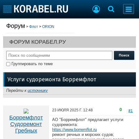
Форум
>
Флот
>
ORION
Судостроение
Торговая площадка
Пульс
Доска объявлений
ФОРУМ КОРАБЕЛ.РУ
Новости
Продажа флота
Компании
Оборудование
Репутация
Изделия
Группировать по теме
Работа
Материалы
Крюинг
Услуги
Услуги судоремонта Борремфлот
Журнал
Реклама
Перейти к
источнику
Конференции
Флот
0
23 ИЮЛЯ 2025 Г.
12:48
#1
Выставки и семинары
Галерея флота
Борремфлот
АО "Борремфлот" предлагает услуги
Личности
Форум
Судоремонт
судоремонта:
Словарь
Отзывы
https://www.borremflot.ru
Гребных
ремонт речных и морских судов;
Все службы